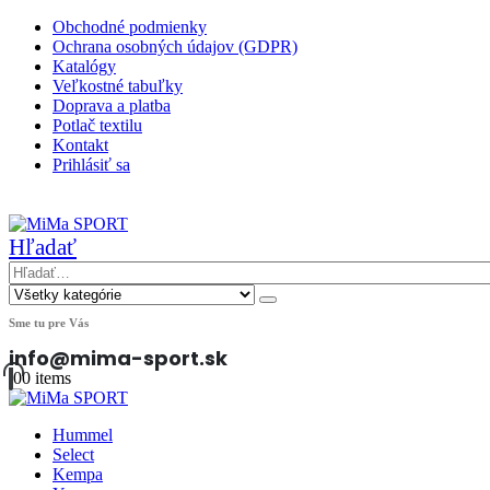
Obchodné podmienky
Ochrana osobných údajov (GDPR)
Katalógy
Veľkostné tabuľky
Doprava a platba
Potlač textilu
Kontakt
Prihlásiť sa
|
Hľadať
Sme tu pre Vás
info@mima-sport.sk
0
0 items
Hummel
Select
Kempa