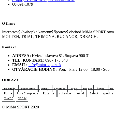
60-091-1079
O firme
Internetový (e-shop) a kamenný športový obchod MiMa SPORT
MOLTEN, TRIAL, TRIMONA, RUCANOR, XBEACH.
Kontakt
ADRESA:
Hviezdoslavova 81, Stupava 900 31
TEL. KONTAKT:
0907 173 343
EMAIL:
info@mima-sport.sk
OTVÁRACIE HODINY :
Pon. - Pia. / 12:00 - 18:00 / Sob. -
ODKAZY
bandáže
bedminton
Bundy
chrániče
dresy
fitness
florbal
ha
Puma
Pure 2 Improve
Rucanor
rukavice
ruksak
Select
spodne 
štucne
šľapky
© MiMa SPORT 2020