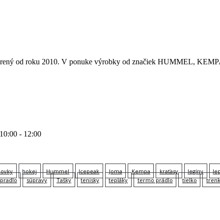
 otvorený od roku 2010. V ponuke výrobky od značiek HUMMEL
 10:00 - 12:00
lovky
hokej
Hummel
Icepeak
Joma
Kempa
kraťasy
legíny
le
pradlo
súpravy
Tašky
tenisky
tepláky
termo prádlo
tielko
tren