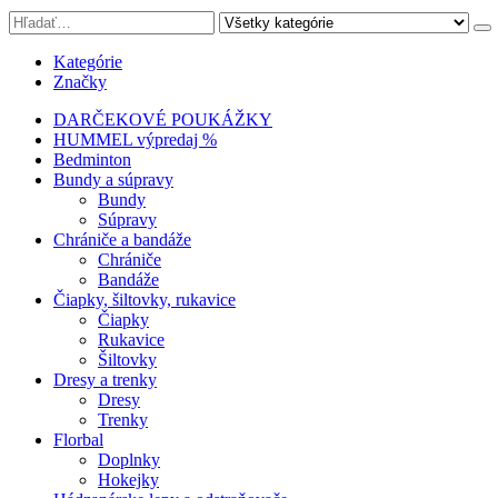
Kategórie
Značky
DARČEKOVÉ POUKÁŽKY
HUMMEL výpredaj %
Bedminton
Bundy a súpravy
Bundy
Súpravy
Chrániče a bandáže
Chrániče
Bandáže
Čiapky, šiltovky, rukavice
Čiapky
Rukavice
Šiltovky
Dresy a trenky
Dresy
Trenky
Florbal
Doplnky
Hokejky