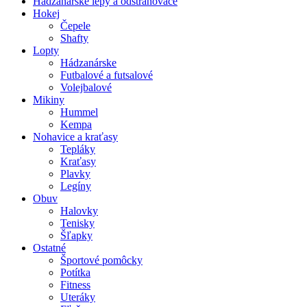
Hádzanárske lepy a odstraňovače
Hokej
Čepele
Shafty
Lopty
Hádzanárske
Futbalové a futsalové
Volejbalové
Mikiny
Hummel
Kempa
Nohavice a kraťasy
Tepláky
Kraťasy
Plavky
Legíny
Obuv
Halovky
Tenisky
Šľapky
Ostatné
Športové pomôcky
Potítka
Fitness
Uteráky