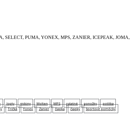
, KEMPA, SELECT, PUMA, YONEX, MPS, ZANIER, ICEPEAK, JOMA,
p
lopty
mikiny
Molten
MPS
ostatné
ponožky
potítka
ky
Tričká
Yonex
Zanier
čiapka
čiapky
športové pomôcky