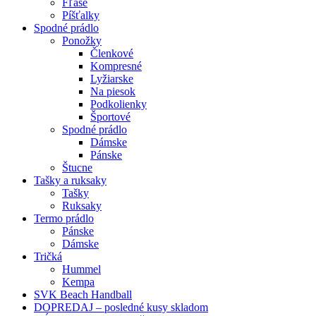
Fľaše
Píšťalky
Spodné prádlo
Ponožky
Členkové
Kompresné
Lyžiarske
Na piesok
Podkolienky
Športové
Spodné prádlo
Dámske
Pánske
Štucne
Tašky a ruksaky
Tašky
Ruksaky
Termo prádlo
Pánske
Dámske
Tričká
Hummel
Kempa
SVK Beach Handball
DOPREDAJ – posledné kusy skladom