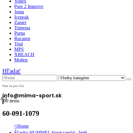
Yonex
Pure 2 Improve
Joma
Icepeak
Zanier
Trimona
Puma
Rucanor
Trial
MPS
XBEACH
Molten
Hľadať
Sme tu pre Vás
info@mima-sport.sk
0
0 items
60-091-1079
Home
Šľapky HUMMEL Sport sandal - šedé