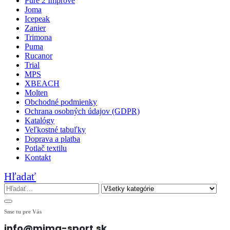
Pure 2 Improve
Joma
Icepeak
Zanier
Trimona
Puma
Rucanor
Trial
MPS
XBEACH
Molten
Obchodné podmienky
Ochrana osobných údajov (GDPR)
Katalógy
Veľkostné tabuľky
Doprava a platba
Potlač textilu
Kontakt
Hľadať
Sme tu pre Vás
info@mima-sport.sk