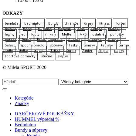
- 10:00 - 12:00
ODKAZY
bandáže
bedminton
Bundy
chrániče
dresy
fitness
florbal
halovky
hokej
Hummel
Icepeak
Joma
Kempa
kraťasy
legíny
lep
lopty
mikiny
Molten
MPS
ostatné
ponožky
potítka
Puma
Pure 2 Improve
Rucanor
rukavice
ruksak
Select
spodne pradlo
súpravy
Tašky
tenisky
tepláky
termo
prádlo
tielko
trenky
Tričká
Yonex
Zanier
čiapka
čiapky
športové pomôcky
štucne
šľapky
© MiMa SPORT 2020
Kategórie
Značky
DARČEKOVÉ POUKÁŽKY
HUMMEL výpredaj %
Bedminton
Bundy a súpravy
Bundy