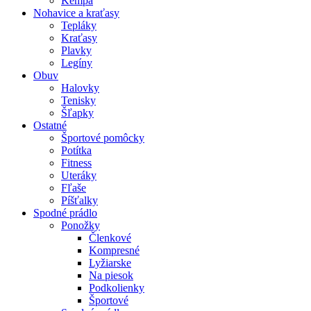
Kempa
Nohavice a kraťasy
Tepláky
Kraťasy
Plavky
Legíny
Obuv
Halovky
Tenisky
Šľapky
Ostatné
Športové pomôcky
Potítka
Fitness
Uteráky
Fľaše
Píšťalky
Spodné prádlo
Ponožky
Členkové
Kompresné
Lyžiarske
Na piesok
Podkolienky
Športové