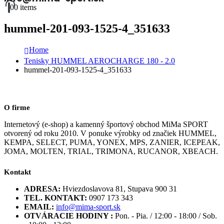
0
0 items
hummel-201-093-1525-4_351633
Home
Tenisky HUMMEL AEROCHARGE 180 - 2.0
hummel-201-093-1525-4_351633
O firme
Internetový (e-shop) a kamenný športový obchod MiMa SPORT
otvorený od roku 2010. V ponuke výrobky od značiek HUMMEL,
KEMPA, SELECT, PUMA, YONEX, MPS, ZANIER, ICEPEAK,
JOMA, MOLTEN, TRIAL, TRIMONA, RUCANOR, XBEACH.
Kontakt
ADRESA:
Hviezdoslavova 81, Stupava 900 31
TEL. KONTAKT:
0907 173 343
EMAIL:
info@mima-sport.sk
OTVÁRACIE HODINY :
Pon. - Pia. / 12:00 - 18:00 / Sob.