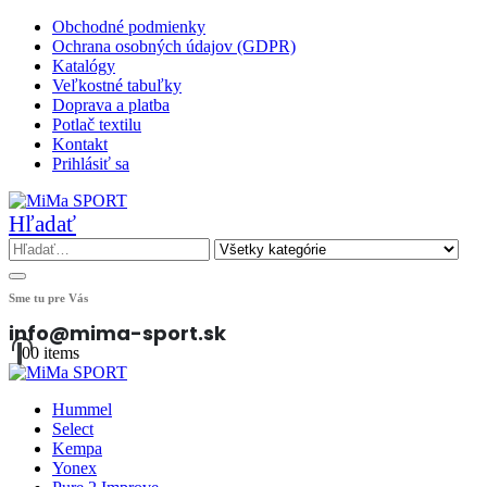
Obchodné podmienky
Ochrana osobných údajov (GDPR)
Katalógy
Veľkostné tabuľky
Doprava a platba
Potlač textilu
Kontakt
Prihlásiť sa
Hľadať
Sme tu pre Vás
info@mima-sport.sk
0
0 items
Hummel
Select
Kempa
Yonex