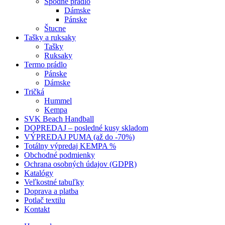
Spodné prádlo
Dámske
Pánske
Štucne
Tašky a ruksaky
Tašky
Ruksaky
Termo prádlo
Pánske
Dámske
Tričká
Hummel
Kempa
SVK Beach Handball
DOPREDAJ – posledné kusy skladom
VÝPREDAJ PUMA (až do -70%)
Totálny výpredaj KEMPA %
Obchodné podmienky
Ochrana osobných údajov (GDPR)
Katalógy
Veľkostné tabuľky
Doprava a platba
Potlač textilu
Kontakt