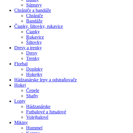
Súpravy
Chrániče a bandáže
Chrániče
Bandáže
Čiapky, šiltovky, rukavice
Čiapky
Rukavice
Šiltovky
Dresy a trenky
Dresy
Trenky
Florbal
Doplnky
Hokejky
Hádzanárske lepy a odstraňovače
Hokej
Čepele
Shafty
Lopty
Hádzanárske
Futbalové a futsalové
Volejbalové
Mikiny
Hummel