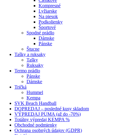
Členkové
Kompresné
Lyžiarske
Na piesok
Podkolienky
Športové
Spodné prádlo
Dámske
Pánske
Štucne
Tašky a ruksaky
Tašky
Ruksaky
Termo prádlo
Pánske
Dámske
Tričká
Hummel
Kempa
SVK Beach Handball
DOPREDAJ – posledné kusy skladom
VÝPREDAJ PUMA (až do -70%)
Totálny výpredaj KEMPA %
Obchodné podmienky
Ochrana osobných údajov (GDPR)