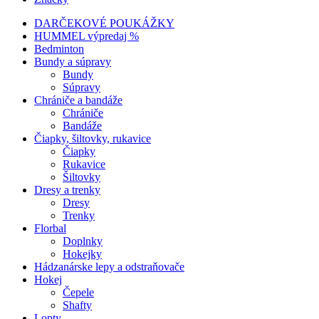
DARČEKOVÉ POUKÁŽKY
HUMMEL výpredaj %
Bedminton
Bundy a súpravy
Bundy
Súpravy
Chrániče a bandáže
Chrániče
Bandáže
Čiapky, šiltovky, rukavice
Čiapky
Rukavice
Šiltovky
Dresy a trenky
Dresy
Trenky
Florbal
Doplnky
Hokejky
Hádzanárske lepy a odstraňovače
Hokej
Čepele
Shafty
Lopty