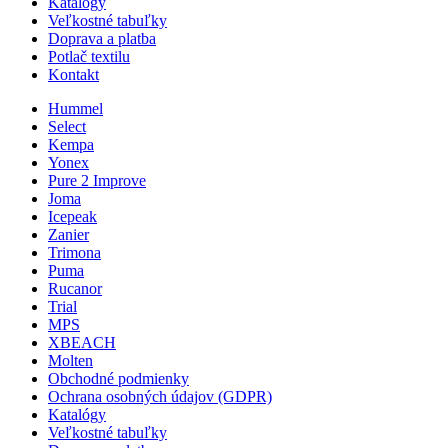
Katalógy
Veľkostné tabuľky
Doprava a platba
Potlač textilu
Kontakt
Hummel
Select
Kempa
Yonex
Pure 2 Improve
Joma
Icepeak
Zanier
Trimona
Puma
Rucanor
Trial
MPS
XBEACH
Molten
Obchodné podmienky
Ochrana osobných údajov (GDPR)
Katalógy
Veľkostné tabuľky