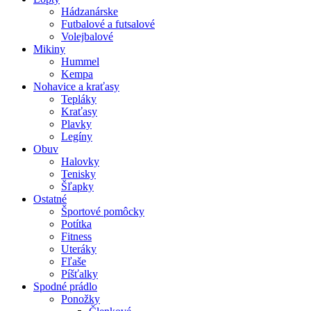
Hádzanárske
Futbalové a futsalové
Volejbalové
Mikiny
Hummel
Kempa
Nohavice a kraťasy
Tepláky
Kraťasy
Plavky
Legíny
Obuv
Halovky
Tenisky
Šľapky
Ostatné
Športové pomôcky
Potítka
Fitness
Uteráky
Fľaše
Píšťalky
Spodné prádlo
Ponožky