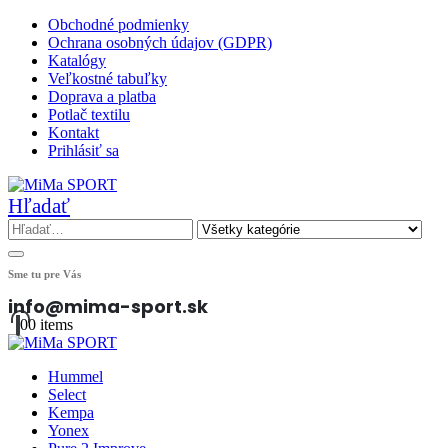
Obchodné podmienky
Ochrana osobných údajov (GDPR)
Katalógy
Veľkostné tabuľky
Doprava a platba
Potlač textilu
Kontakt
Prihlásiť sa
Hľadať
Sme tu pre Vás
info@mima-sport.sk
0
0 items
Hummel
Select
Kempa
Yonex