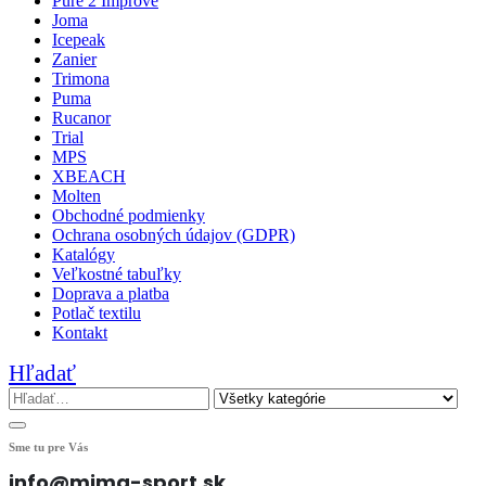
Pure 2 Improve
Joma
Icepeak
Zanier
Trimona
Puma
Rucanor
Trial
MPS
XBEACH
Molten
Obchodné podmienky
Ochrana osobných údajov (GDPR)
Katalógy
Veľkostné tabuľky
Doprava a platba
Potlač textilu
Kontakt
Hľadať
Sme tu pre Vás
info@mima-sport.sk