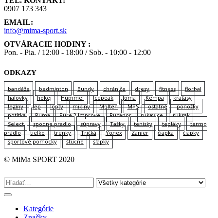
TEL. KONTAKT:
0907 173 343
EMAIL:
info@mima-sport.sk
OTVÁRACIE HODINY :
Pon. - Pia. / 12:00 - 18:00 / Sob. - 10:00 - 12:00
ODKAZY
bandáže
bedminton
Bundy
chrániče
dresy
fitness
florbal
halovky
hokej
Hummel
Icepeak
Joma
Kempa
kraťasy
legíny
lep
lopty
mikiny
Molten
MPS
ostatné
ponožky
potítka
Puma
Pure 2 Improve
Rucanor
rukavice
ruksak
Select
spodne pradlo
súpravy
Tašky
tenisky
tepláky
termo
prádlo
tielko
trenky
Tričká
Yonex
Zanier
čiapka
čiapky
športové pomôcky
štucne
šľapky
© MiMa SPORT 2020
Kategórie
Značky