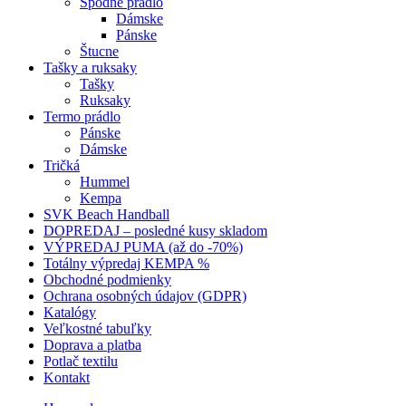
Spodné prádlo
Dámske
Pánske
Štucne
Tašky a ruksaky
Tašky
Ruksaky
Termo prádlo
Pánske
Dámske
Tričká
Hummel
Kempa
SVK Beach Handball
DOPREDAJ – posledné kusy skladom
VÝPREDAJ PUMA (až do -70%)
Totálny výpredaj KEMPA %
Obchodné podmienky
Ochrana osobných údajov (GDPR)
Katalógy
Veľkostné tabuľky
Doprava a platba
Potlač textilu
Kontakt