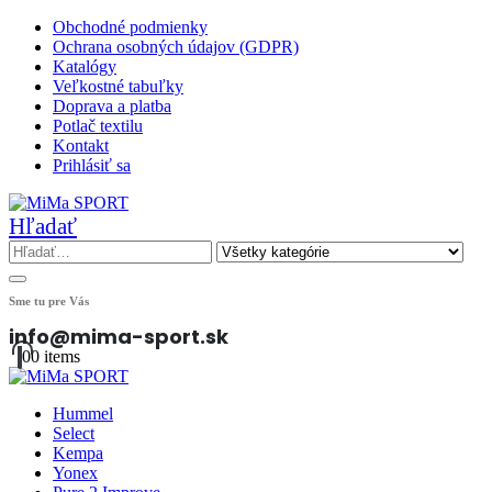
Obchodné podmienky
Ochrana osobných údajov (GDPR)
Katalógy
Veľkostné tabuľky
Doprava a platba
Potlač textilu
Kontakt
Prihlásiť sa
Hľadať
Sme tu pre Vás
info@mima-sport.sk
0
0 items
Hummel
Select
Kempa
Yonex