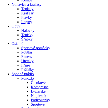
Kempa
Nohavice a kraťasy
Tepláky
Kraťasy
Plavky
Legíny
Obuv
Halovky
Tenisky
Šľapky
Ostatné
Športové pomôcky
Potítka
Fitness
Uteráky
Fľaše
Píšťalky
Spodné prádlo
Ponožky
Členkové
Kompresné
Lyžiarske
Na piesok
Podkolienky
Športové