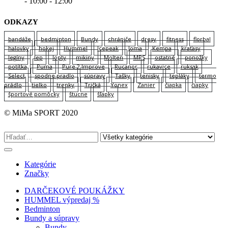
- 10:00 - 12:00
ODKAZY
bandáže
bedminton
Bundy
chrániče
dresy
fitness
florbal
halovky
hokej
Hummel
Icepeak
Joma
Kempa
kraťasy
legíny
lep
lopty
mikiny
Molten
MPS
ostatné
ponožky
potítka
Puma
Pure 2 Improve
Rucanor
rukavice
ruksak
Select
spodne pradlo
súpravy
Tašky
tenisky
tepláky
termo
prádlo
tielko
trenky
Tričká
Yonex
Zanier
čiapka
čiapky
športové pomôcky
štucne
šľapky
© MiMa SPORT 2020
Kategórie
Značky
DARČEKOVÉ POUKÁŽKY
HUMMEL výpredaj %
Bedminton
Bundy a súpravy
Bundy