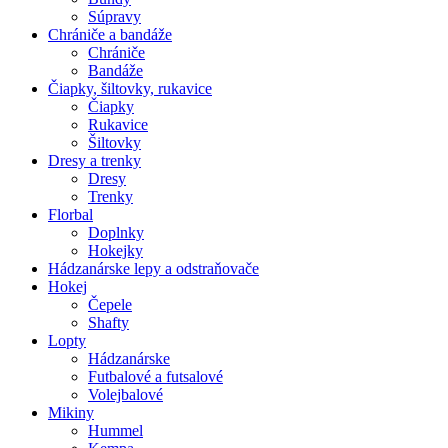
Súpravy
Chrániče a bandáže
Chrániče
Bandáže
Čiapky, šiltovky, rukavice
Čiapky
Rukavice
Šiltovky
Dresy a trenky
Dresy
Trenky
Florbal
Doplnky
Hokejky
Hádzanárske lepy a odstraňovače
Hokej
Čepele
Shafty
Lopty
Hádzanárske
Futbalové a futsalové
Volejbalové
Mikiny
Hummel