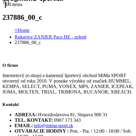
0
0 items
237886_00_c
Home
Rukavice ZANIER Pace.HE - zelené
237886_00_c
O firme
Internetový (e-shop) a kamenný športový obchod MiMa SPORT
otvorený od roku 2010. V ponuke výrobky od značiek HUMMEL,
KEMPA, SELECT, PUMA, YONEX, MPS, ZANIER, ICEPEAK,
JOMA, MOLTEN, TRIAL, TRIMONA, RUCANOR, XBEACH.
Kontakt
ADRESA:
Hviezdoslavova 81, Stupava 900 31
TEL. KONTAKT:
0907 173 343
EMAIL:
info@mima-sport.sk
OTVÁRACIE HODINY :
Pon. - Pia. / 12:00 - 18:00 / Sob.