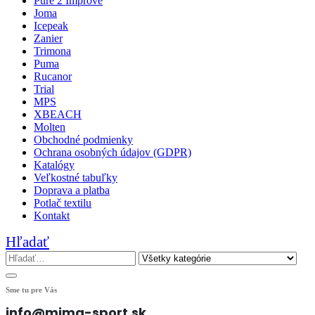
Pure 2 Improve
Joma
Icepeak
Zanier
Trimona
Puma
Rucanor
Trial
MPS
XBEACH
Molten
Obchodné podmienky
Ochrana osobných údajov (GDPR)
Katalógy
Veľkostné tabuľky
Doprava a platba
Potlač textilu
Kontakt
Hľadať
Sme tu pre Vás
info@mima-sport.sk