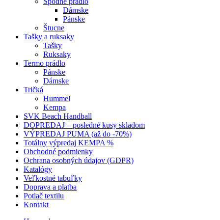
Spodné prádlo
Dámske
Pánske
Štucne
Tašky a ruksaky
Tašky
Ruksaky
Termo prádlo
Pánske
Dámske
Tričká
Hummel
Kempa
SVK Beach Handball
DOPREDAJ – posledné kusy skladom
VÝPREDAJ PUMA (až do -70%)
Totálny výpredaj KEMPA %
Obchodné podmienky
Ochrana osobných údajov (GDPR)
Katalógy
Veľkostné tabuľky
Doprava a platba
Potlač textilu
Kontakt