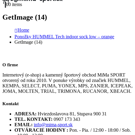
0
0 items
GetImage (14)
Home
Ponožky HUMMEL Tech indoor sock low – orange
GetImage (14)
O firme
Internetový (e-shop) a kamenný športový obchod MiMa SPORT
otvorený od roku 2010. V ponuke výrobky od značiek HUMMEL,
KEMPA, SELECT, PUMA, YONEX, MPS, ZANIER, ICEPEAK,
JOMA, MOLTEN, TRIAL, TRIMONA, RUCANOR, XBEACH.
Kontakt
ADRESA:
Hviezdoslavova 81, Stupava 900 31
TEL. KONTAKT:
0907 173 343
EMAIL:
info@mima-sport.sk
OTVÁRACIE HODINY :
Pon. - Pia. / 12:00 - 18:00 / Sob.