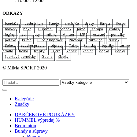
- 10:00 - 12:00
ODKAZY
bandáže
bedminton
Bundy
chrániče
dresy
fitness
florbal
halovky
hokej
Hummel
Icepeak
Joma
Kempa
kraťasy
legíny
lep
lopty
mikiny
Molten
MPS
ostatné
ponožky
potítka
Puma
Pure 2 Improve
Rucanor
rukavice
ruksak
Select
spodne pradlo
súpravy
Tašky
tenisky
tepláky
termo
prádlo
tielko
trenky
Tričká
Yonex
Zanier
čiapka
čiapky
športové pomôcky
štucne
šľapky
© MiMa SPORT 2020
Kategórie
Značky
DARČEKOVÉ POUKÁŽKY
HUMMEL výpredaj %
Bedminton
Bundy a súpravy
Bundy