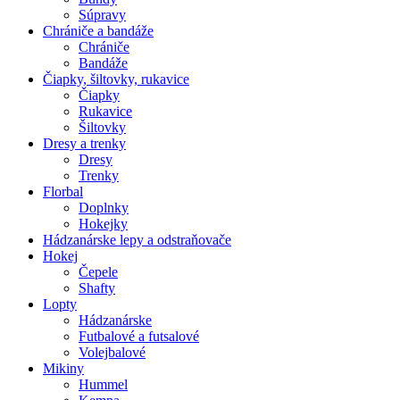
Súpravy
Chrániče a bandáže
Chrániče
Bandáže
Čiapky, šiltovky, rukavice
Čiapky
Rukavice
Šiltovky
Dresy a trenky
Dresy
Trenky
Florbal
Doplnky
Hokejky
Hádzanárske lepy a odstraňovače
Hokej
Čepele
Shafty
Lopty
Hádzanárske
Futbalové a futsalové
Volejbalové
Mikiny
Hummel