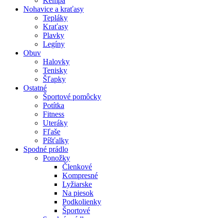
Kempa
Nohavice a kraťasy
Tepláky
Kraťasy
Plavky
Legíny
Obuv
Halovky
Tenisky
Šľapky
Ostatné
Športové pomôcky
Potítka
Fitness
Uteráky
Fľaše
Píšťalky
Spodné prádlo
Ponožky
Členkové
Kompresné
Lyžiarske
Na piesok
Podkolienky
Športové