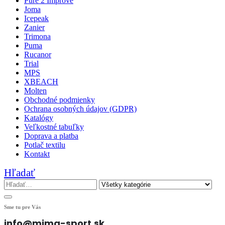
Pure 2 Improve
Joma
Icepeak
Zanier
Trimona
Puma
Rucanor
Trial
MPS
XBEACH
Molten
Obchodné podmienky
Ochrana osobných údajov (GDPR)
Katalógy
Veľkostné tabuľky
Doprava a platba
Potlač textilu
Kontakt
Hľadať
Sme tu pre Vás
info@mima-sport.sk