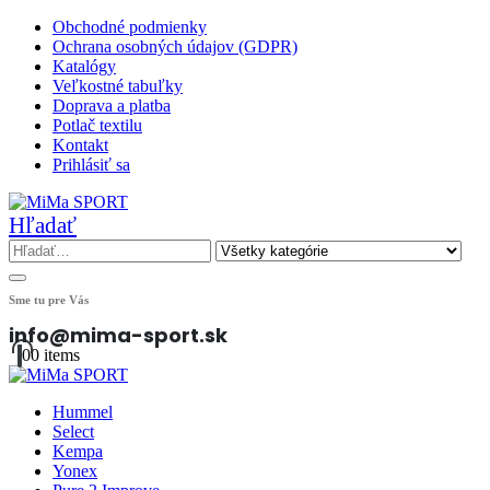
Obchodné podmienky
Ochrana osobných údajov (GDPR)
Katalógy
Veľkostné tabuľky
Doprava a platba
Potlač textilu
Kontakt
Prihlásiť sa
Hľadať
Sme tu pre Vás
info@mima-sport.sk
0
0 items
Hummel
Select
Kempa
Yonex