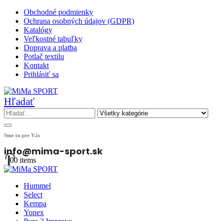
Obchodné podmienky
Ochrana osobných údajov (GDPR)
Katalógy
Veľkostné tabuľky
Doprava a platba
Potlač textilu
Kontakt
Prihlásiť sa
Hľadať
Sme tu pre Vás
info@mima-sport.sk
0
0 items
Hummel
Select
Kempa
Yonex