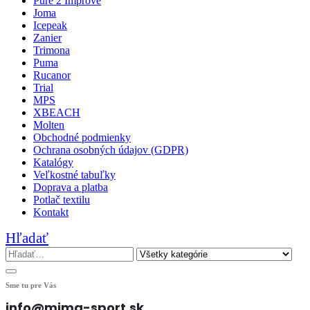
Pure 2 Improve
Joma
Icepeak
Zanier
Trimona
Puma
Rucanor
Trial
MPS
XBEACH
Molten
Obchodné podmienky
Ochrana osobných údajov (GDPR)
Katalógy
Veľkostné tabuľky
Doprava a platba
Potlač textilu
Kontakt
Hľadať
Sme tu pre Vás
info@mima-sport.sk