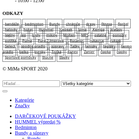
- 10:00 - 12:00
ODKAZY
bandáže
bedminton
Bundy
chrániče
dresy
fitness
florbal
halovky
hokej
Hummel
Icepeak
Joma
Kempa
kraťasy
legíny
lep
lopty
mikiny
Molten
MPS
ostatné
ponožky
potítka
Puma
Pure 2 Improve
Rucanor
rukavice
ruksak
Select
spodne pradlo
súpravy
Tašky
tenisky
tepláky
termo
prádlo
tielko
trenky
Tričká
Yonex
Zanier
čiapka
čiapky
športové pomôcky
štucne
šľapky
© MiMa SPORT 2020
Kategórie
Značky
DARČEKOVÉ POUKÁŽKY
HUMMEL výpredaj %
Bedminton
Bundy a súpravy
Bundy