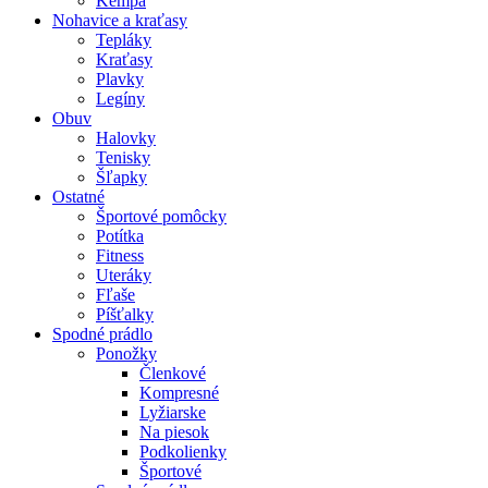
Kempa
Nohavice a kraťasy
Tepláky
Kraťasy
Plavky
Legíny
Obuv
Halovky
Tenisky
Šľapky
Ostatné
Športové pomôcky
Potítka
Fitness
Uteráky
Fľaše
Píšťalky
Spodné prádlo
Ponožky
Členkové
Kompresné
Lyžiarske
Na piesok
Podkolienky
Športové