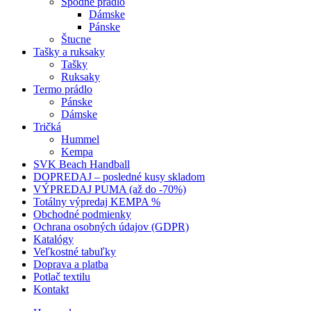
Spodné prádlo
Dámske
Pánske
Štucne
Tašky a ruksaky
Tašky
Ruksaky
Termo prádlo
Pánske
Dámske
Tričká
Hummel
Kempa
SVK Beach Handball
DOPREDAJ – posledné kusy skladom
VÝPREDAJ PUMA (až do -70%)
Totálny výpredaj KEMPA %
Obchodné podmienky
Ochrana osobných údajov (GDPR)
Katalógy
Veľkostné tabuľky
Doprava a platba
Potlač textilu
Kontakt