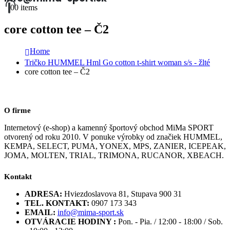
0
0 items
core cotton tee – Č2
Home
Tričko HUMMEL Hml Go cotton t-shirt woman s/s - žlté
core cotton tee – Č2
O firme
Internetový (e-shop) a kamenný športový obchod MiMa SPORT
otvorený od roku 2010. V ponuke výrobky od značiek HUMMEL,
KEMPA, SELECT, PUMA, YONEX, MPS, ZANIER, ICEPEAK,
JOMA, MOLTEN, TRIAL, TRIMONA, RUCANOR, XBEACH.
Kontakt
ADRESA:
Hviezdoslavova 81, Stupava 900 31
TEL. KONTAKT:
0907 173 343
EMAIL:
info@mima-sport.sk
OTVÁRACIE HODINY :
Pon. - Pia. / 12:00 - 18:00 / Sob.