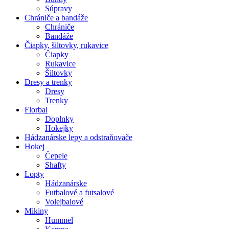
Súpravy
Chrániče a bandáže
Chrániče
Bandáže
Čiapky, šiltovky, rukavice
Čiapky
Rukavice
Šiltovky
Dresy a trenky
Dresy
Trenky
Florbal
Doplnky
Hokejky
Hádzanárske lepy a odstraňovače
Hokej
Čepele
Shafty
Lopty
Hádzanárske
Futbalové a futsalové
Volejbalové
Mikiny
Hummel