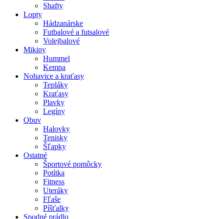
Shafty
Lopty
Hádzanárske
Futbalové a futsalové
Volejbalové
Mikiny
Hummel
Kempa
Nohavice a kraťasy
Tepláky
Kraťasy
Plavky
Legíny
Obuv
Halovky
Tenisky
Šľapky
Ostatné
Športové pomôcky
Potítka
Fitness
Uteráky
Fľaše
Píšťalky
Spodné prádlo