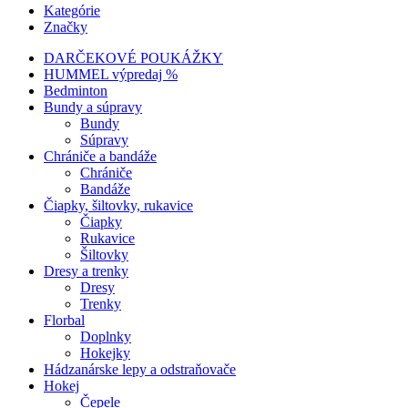
Kategórie
Značky
DARČEKOVÉ POUKÁŽKY
HUMMEL výpredaj %
Bedminton
Bundy a súpravy
Bundy
Súpravy
Chrániče a bandáže
Chrániče
Bandáže
Čiapky, šiltovky, rukavice
Čiapky
Rukavice
Šiltovky
Dresy a trenky
Dresy
Trenky
Florbal
Doplnky
Hokejky
Hádzanárske lepy a odstraňovače
Hokej
Čepele