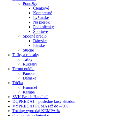
Ponožky
Členkové
Kompresné
Lyžiarske
Na piesok
Podkolienky
Športové
Spodné prádlo
Dámske
Pánske
Štucne
Tašky a ruksaky
Tašky
Ruksaky
Termo prádlo
Pánske
Dámske
Tričká
Hummel
Kempa
SVK Beach Handball
DOPREDAJ – posledné kusy skladom
VÝPREDAJ PUMA (až do -70%)
Totálny výpredaj KEMPA %
Obchodné podmienky