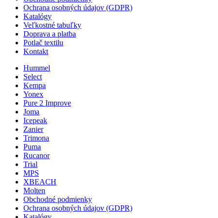
Ochrana osobných údajov (GDPR)
Katalógy
Veľkostné tabuľky
Doprava a platba
Potlač textilu
Kontakt
Hummel
Select
Kempa
Yonex
Pure 2 Improve
Joma
Icepeak
Zanier
Trimona
Puma
Rucanor
Trial
MPS
XBEACH
Molten
Obchodné podmienky
Ochrana osobných údajov (GDPR)
Katalógy