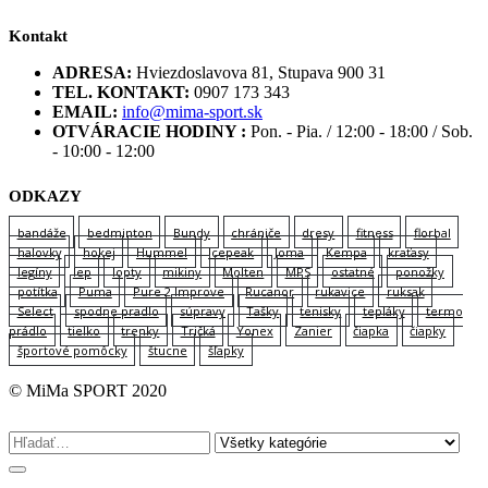
Kontakt
ADRESA:
Hviezdoslavova 81, Stupava 900 31
TEL. KONTAKT:
0907 173 343
EMAIL:
info@mima-sport.sk
OTVÁRACIE HODINY :
Pon. - Pia. / 12:00 - 18:00 / Sob.
- 10:00 - 12:00
ODKAZY
bandáže
bedminton
Bundy
chrániče
dresy
fitness
florbal
halovky
hokej
Hummel
Icepeak
Joma
Kempa
kraťasy
legíny
lep
lopty
mikiny
Molten
MPS
ostatné
ponožky
potítka
Puma
Pure 2 Improve
Rucanor
rukavice
ruksak
Select
spodne pradlo
súpravy
Tašky
tenisky
tepláky
termo
prádlo
tielko
trenky
Tričká
Yonex
Zanier
čiapka
čiapky
športové pomôcky
štucne
šľapky
© MiMa SPORT 2020