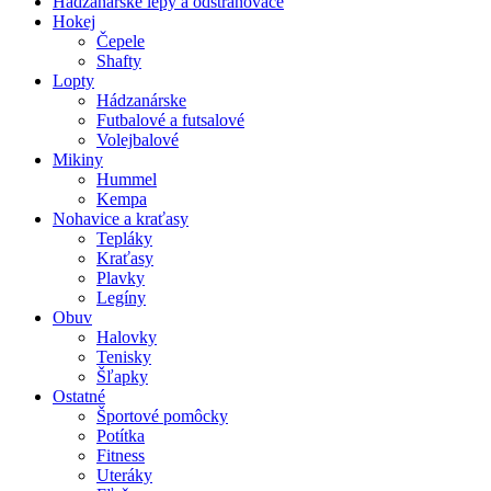
Hádzanárske lepy a odstraňovače
Hokej
Čepele
Shafty
Lopty
Hádzanárske
Futbalové a futsalové
Volejbalové
Mikiny
Hummel
Kempa
Nohavice a kraťasy
Tepláky
Kraťasy
Plavky
Legíny
Obuv
Halovky
Tenisky
Šľapky
Ostatné
Športové pomôcky
Potítka
Fitness
Uteráky