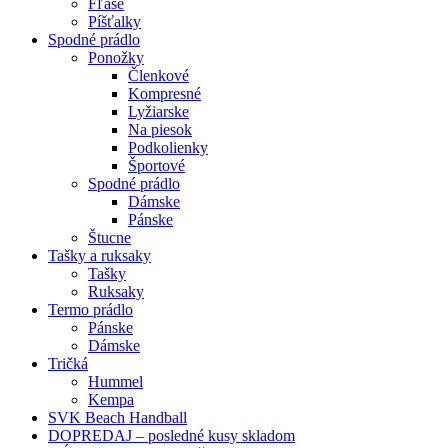
Fľaše
Píšťalky
Spodné prádlo
Ponožky
Členkové
Kompresné
Lyžiarske
Na piesok
Podkolienky
Športové
Spodné prádlo
Dámske
Pánske
Štucne
Tašky a ruksaky
Tašky
Ruksaky
Termo prádlo
Pánske
Dámske
Tričká
Hummel
Kempa
SVK Beach Handball
DOPREDAJ – posledné kusy skladom