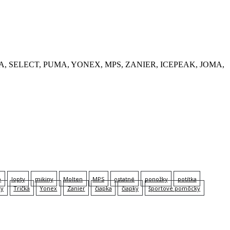
, KEMPA, SELECT, PUMA, YONEX, MPS, ZANIER, ICEPEAK, JOMA,
p
lopty
mikiny
Molten
MPS
ostatné
ponožky
potítka
ky
Tričká
Yonex
Zanier
čiapka
čiapky
športové pomôcky