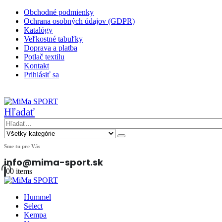
Obchodné podmienky
Ochrana osobných údajov (GDPR)
Katalógy
Veľkostné tabuľky
Doprava a platba
Potlač textilu
Kontakt
Prihlásiť sa
|
Hľadať
Sme tu pre Vás
info@mima-sport.sk
0
0 items
Hummel
Select
Kempa