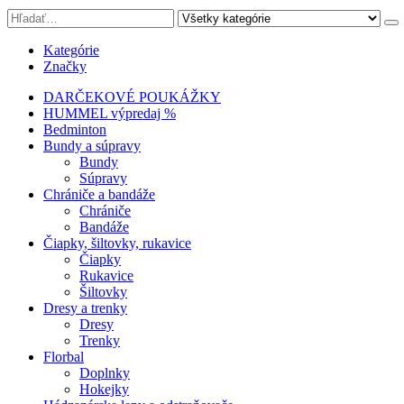
Kategórie
Značky
DARČEKOVÉ POUKÁŽKY
HUMMEL výpredaj %
Bedminton
Bundy a súpravy
Bundy
Súpravy
Chrániče a bandáže
Chrániče
Bandáže
Čiapky, šiltovky, rukavice
Čiapky
Rukavice
Šiltovky
Dresy a trenky
Dresy
Trenky
Florbal
Doplnky
Hokejky