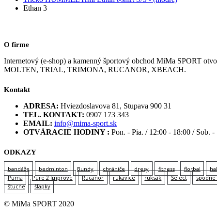
Ethan 3
O firme
Internetový (e-shop) a kamenný športový obchod MiMa SPORT
MOLTEN, TRIAL, TRIMONA, RUCANOR, XBEACH.
Kontakt
ADRESA:
Hviezdoslavova 81, Stupava 900 31
TEL. KONTAKT:
0907 173 343
EMAIL:
info@mima-sport.sk
OTVÁRACIE HODINY :
Pon. - Pia. / 12:00 - 18:00 / Sob. -
ODKAZY
bandáže
bedminton
Bundy
chrániče
dresy
fitness
florbal
ha
Puma
Pure 2 Improve
Rucanor
rukavice
ruksak
Select
spodne 
štucne
šľapky
© MiMa SPORT 2020