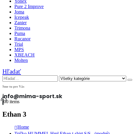
Yonex
Pure 2 Improve
Joma
Icepeak
Zanier
Trimona
Puma
Rucanor
Trial
MPS
XBEACH
Molten
Hľadať
Sme tu pre Vás
info@mima-sport.sk
0
0 items
Ethan 3
Home
Tričko HUMMEL Hml Ethan t-shirt S/S - (modré)