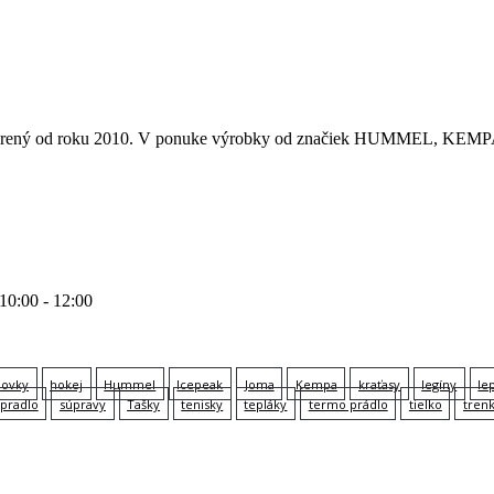
 otvorený od roku 2010. V ponuke výrobky od značiek HUMMEL
 10:00 - 12:00
lovky
hokej
Hummel
Icepeak
Joma
Kempa
kraťasy
legíny
le
pradlo
súpravy
Tašky
tenisky
tepláky
termo prádlo
tielko
tren