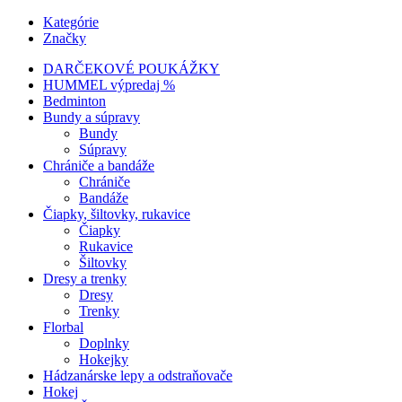
Kategórie
Značky
DARČEKOVÉ POUKÁŽKY
HUMMEL výpredaj %
Bedminton
Bundy a súpravy
Bundy
Súpravy
Chrániče a bandáže
Chrániče
Bandáže
Čiapky, šiltovky, rukavice
Čiapky
Rukavice
Šiltovky
Dresy a trenky
Dresy
Trenky
Florbal
Doplnky
Hokejky
Hádzanárske lepy a odstraňovače
Hokej