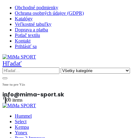
Obchodné podmienky
Ochrana osobných údajov (GDPR)
Katalógy
Veľkostné tabuľky
Doprava a platba
Potlač textilu
Kontakt
Prihlásiť sa
Hľadať
Sme tu pre Vás
info@mima-sport.sk
0
0 items
Hummel
Select
Kempa
Yonex