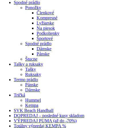
Spodné prádlo
Ponožky
Členkové
Kompresné
Lyžiarske
Na piesok
Podkolienky
Športové
Spodné prádlo
Dámske
Pánske
Štucne
Tašky a ruksaky
Tašky
Ruksaky
Termo prádlo
Pánske
Dámske
Tričká
Hummel
Kempa
SVK Beach Handball
DOPREDAJ – posledné kusy skladom
VÝPREDAJ PUMA (až do -70%)
Totálny výpredaj KEMPA %