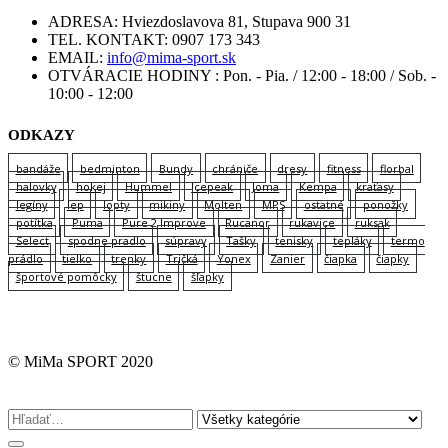
ADRESA:
Hviezdoslavova 81, Stupava 900 31
TEL. KONTAKT:
0907 173 343
EMAIL:
info@mima-sport.sk
OTVÁRACIE HODINY :
Pon. - Pia. / 12:00 - 18:00 / Sob. -
10:00 - 12:00
ODKAZY
bandáže
bedminton
Bundy
chrániče
dresy
fitness
florbal
halovky
hokej
Hummel
Icepeak
Joma
Kempa
kraťasy
legíny
lep
lopty
mikiny
Molten
MPS
ostatné
ponožky
potítka
Puma
Pure 2 Improve
Rucanor
rukavice
ruksak
Select
spodne pradlo
súpravy
Tašky
tenisky
tepláky
termo
prádlo
tielko
trenky
Tričká
Yonex
Zanier
čiapka
čiapky
športové pomôcky
štucne
šľapky
© MiMa SPORT 2020