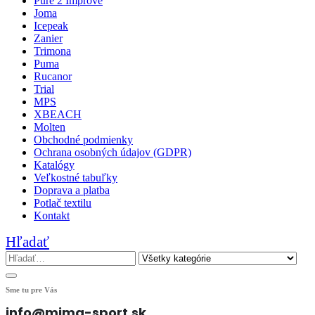
Pure 2 Improve
Joma
Icepeak
Zanier
Trimona
Puma
Rucanor
Trial
MPS
XBEACH
Molten
Obchodné podmienky
Ochrana osobných údajov (GDPR)
Katalógy
Veľkostné tabuľky
Doprava a platba
Potlač textilu
Kontakt
Hľadať
Sme tu pre Vás
info@mima-sport.sk