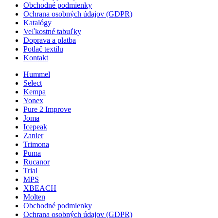
Obchodné podmienky
Ochrana osobných údajov (GDPR)
Katalógy
Veľkostné tabuľky
Doprava a platba
Potlač textilu
Kontakt
Hummel
Select
Kempa
Yonex
Pure 2 Improve
Joma
Icepeak
Zanier
Trimona
Puma
Rucanor
Trial
MPS
XBEACH
Molten
Obchodné podmienky
Ochrana osobných údajov (GDPR)