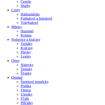
Čepele
Shafty
Lopty
Hádzanárske
Futbalové a futsalové
Volejbalové
Mikiny
Hummel
Kempa
Nohavice a kraťasy
Tepláky
Kraťasy
Plavky
Legíny
Obuv
Halovky
Tenisky
Šľapky
Ostatné
Športové pomôcky
Potítka
Fitness
Uteráky
Fľaše
Píšťalky