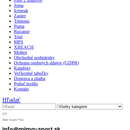
Pure 2 Improve
Joma
Icepeak
Zanier
Trimona
Puma
Rucanor
Trial
MPS
XBEACH
Molten
Obchodné podmienky
Ochrana osobných údajov (GDPR)
Katalógy
Veľkostné tabuľky
Doprava a platba
Potlač textilu
Kontakt
Hľadať
Sme tu pre Vás
info@mima-sport.sk