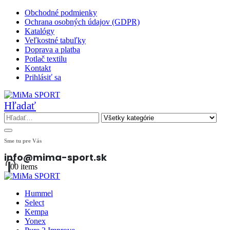
Obchodné podmienky
Ochrana osobných údajov (GDPR)
Katalógy
Veľkostné tabuľky
Doprava a platba
Potlač textilu
Kontakt
Prihlásiť sa
Hľadať
Sme tu pre Vás
info@mima-sport.sk
0
0 items
Hummel
Select
Kempa
Yonex