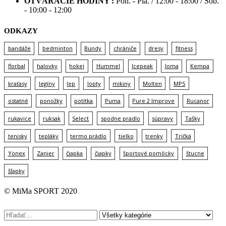
OTVÁRACIE HODINY :
Pon. - Pia. / 12:00 - 18:00 / Sob.
- 10:00 - 12:00
ODKAZY
bandáže
bedminton
Bundy
chrániče
dresy
fitness
florbal
halovky
hokej
Hummel
Icepeak
Joma
Kempa
kraťasy
legíny
lep
lopty
mikiny
Molten
MPS
ostatné
ponožky
potítka
Puma
Pure 2 Improve
Rucanor
rukavice
ruksak
Select
spodne pradlo
súpravy
Tašky
tenisky
tepláky
termo prádlo
tielko
trenky
Tričká
Yonex
Zanier
čiapka
čiapky
športové pomôcky
štucne
šľapky
© MiMa SPORT 2020