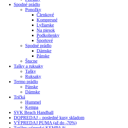
Spodné prádlo
Ponožky
Členkové
Kompresné
Lyžiarske
Na piesok
Podkolienky
Športové
Spodné prádlo
Dámske
Pánske
Štucne
Tašky a ruksaky
Tašky
Ruksaky
Termo prádlo
Pánske
Dámske
Tričká
Hummel
Kempa
SVK Beach Handball
DOPREDAJ – posledné kusy skladom
VÝPREDAJ PUMA (až do -70%)
Totálny výpredaj KEMPA %