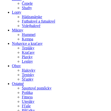
Čepele
Shafty
Lopty
Hádzanárske
Futbalové a futsalové
Volejbalové
Mikiny
Hummel
Kempa
Nohavice a kraťasy
Tepláky
Kraťasy
Plavky
Legíny
Obuv
Halovky
Tenisky
Šľapky
Ostatné
Športové pomôcky
Potítka
Fitness
Uteráky
Fľaše
Píšťalky