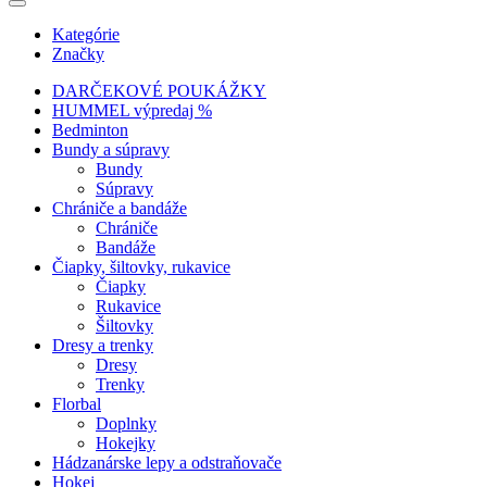
Kategórie
Značky
DARČEKOVÉ POUKÁŽKY
HUMMEL výpredaj %
Bedminton
Bundy a súpravy
Bundy
Súpravy
Chrániče a bandáže
Chrániče
Bandáže
Čiapky, šiltovky, rukavice
Čiapky
Rukavice
Šiltovky
Dresy a trenky
Dresy
Trenky
Florbal
Doplnky
Hokejky
Hádzanárske lepy a odstraňovače
Hokej