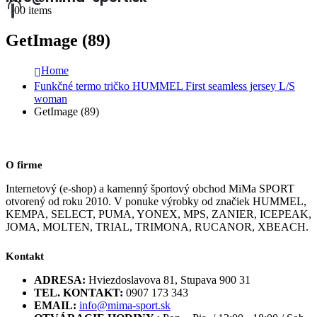
0
0 items
GetImage (89)
Home
Funkčné termo tričko HUMMEL First seamless jersey L/S
woman
GetImage (89)
O firme
Internetový (e-shop) a kamenný športový obchod MiMa SPORT
otvorený od roku 2010. V ponuke výrobky od značiek HUMMEL,
KEMPA, SELECT, PUMA, YONEX, MPS, ZANIER, ICEPEAK,
JOMA, MOLTEN, TRIAL, TRIMONA, RUCANOR, XBEACH.
Kontakt
ADRESA:
Hviezdoslavova 81, Stupava 900 31
TEL. KONTAKT:
0907 173 343
EMAIL:
info@mima-sport.sk