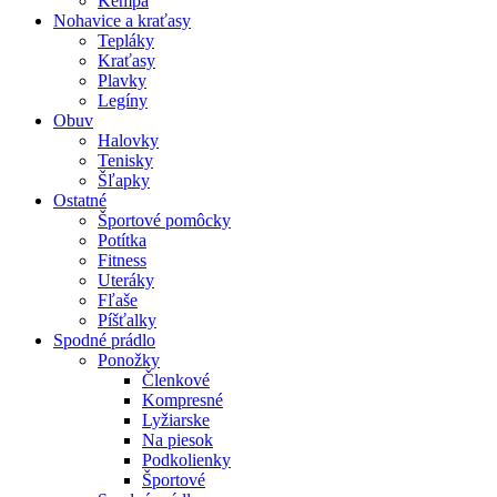
Kempa
Nohavice a kraťasy
Tepláky
Kraťasy
Plavky
Legíny
Obuv
Halovky
Tenisky
Šľapky
Ostatné
Športové pomôcky
Potítka
Fitness
Uteráky
Fľaše
Píšťalky
Spodné prádlo
Ponožky
Členkové
Kompresné
Lyžiarske
Na piesok
Podkolienky
Športové