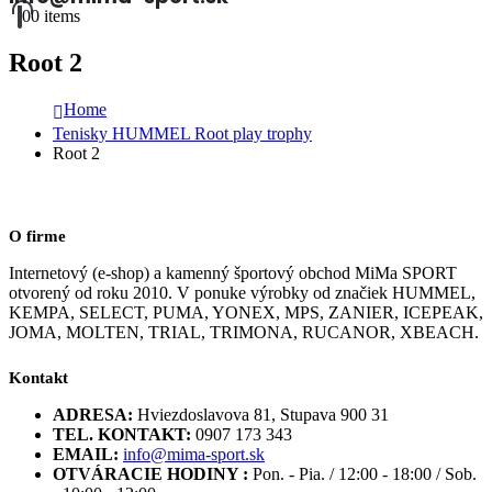
0
0 items
Root 2
Home
Tenisky HUMMEL Root play trophy
Root 2
O firme
Internetový (e-shop) a kamenný športový obchod MiMa SPORT
otvorený od roku 2010. V ponuke výrobky od značiek HUMMEL,
KEMPA, SELECT, PUMA, YONEX, MPS, ZANIER, ICEPEAK,
JOMA, MOLTEN, TRIAL, TRIMONA, RUCANOR, XBEACH.
Kontakt
ADRESA:
Hviezdoslavova 81, Stupava 900 31
TEL. KONTAKT:
0907 173 343
EMAIL:
info@mima-sport.sk
OTVÁRACIE HODINY :
Pon. - Pia. / 12:00 - 18:00 / Sob.