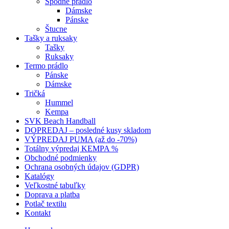
Spodné prádlo
Dámske
Pánske
Štucne
Tašky a ruksaky
Tašky
Ruksaky
Termo prádlo
Pánske
Dámske
Tričká
Hummel
Kempa
SVK Beach Handball
DOPREDAJ – posledné kusy skladom
VÝPREDAJ PUMA (až do -70%)
Totálny výpredaj KEMPA %
Obchodné podmienky
Ochrana osobných údajov (GDPR)
Katalógy
Veľkostné tabuľky
Doprava a platba
Potlač textilu
Kontakt