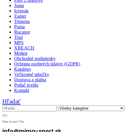
Pure 2 Improve
Joma
Icepeak
Zanier
Trimona
Puma
Rucanor
Trial
MPS
XBEACH
Molten
Obchodné podmienky
Ochrana osobných údajov (GDPR)
Katalógy
Veľkostné tabuľky
Doprava a platba
Potlač textilu
Kontakt
Hľadať
Sme tu pre Vás
info@mima-sport.sk