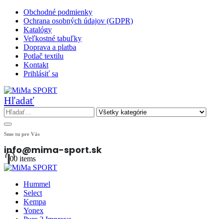
Obchodné podmienky
Ochrana osobných údajov (GDPR)
Katalógy
Veľkostné tabuľky
Doprava a platba
Potlač textilu
Kontakt
Prihlásiť sa
Hľadať
Sme tu pre Vás
info@mima-sport.sk
0
0 items
Hummel
Select
Kempa
Yonex