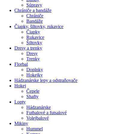
Súpravy
Chrániče a bandáže
Chrániče
Bandáže
Čiapky, šiltovky, rukavice
Čiapky
Rukavice
Šiltovky
Dresy a trenky
Dresy
Trenky
Florbal
Doplnky
Hokejky
Hádzanárske lepy a odstraňovače
Hokej
Čepele
Shafty
Lopty
Hádzanárske
Futbalové a futsalové
Volejbalové
Mikiny
Hummel