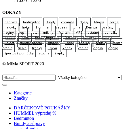
- 10:00 - 12:00
ODKAZY
bandáže
bedminton
Bundy
chrániče
dresy
fitness
florbal
halovky
hokej
Hummel
Icepeak
Joma
Kempa
kraťasy
legíny
lep
lopty
mikiny
Molten
MPS
ostatné
ponožky
potítka
Puma
Pure 2 Improve
Rucanor
rukavice
ruksak
Select
spodne pradlo
súpravy
Tašky
tenisky
tepláky
termo
prádlo
tielko
trenky
Tričká
Yonex
Zanier
čiapka
čiapky
športové pomôcky
štucne
šľapky
© MiMa SPORT 2020
Kategórie
Značky
DARČEKOVÉ POUKÁŽKY
HUMMEL výpredaj %
Bedminton
Bundy a súpravy
Bundy