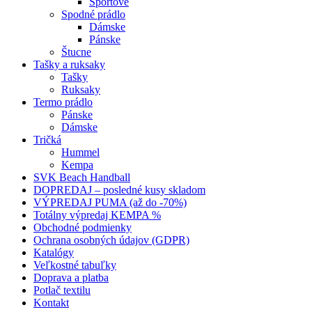
Športové
Spodné prádlo
Dámske
Pánske
Štucne
Tašky a ruksaky
Tašky
Ruksaky
Termo prádlo
Pánske
Dámske
Tričká
Hummel
Kempa
SVK Beach Handball
DOPREDAJ – posledné kusy skladom
VÝPREDAJ PUMA (až do -70%)
Totálny výpredaj KEMPA %
Obchodné podmienky
Ochrana osobných údajov (GDPR)
Katalógy
Veľkostné tabuľky
Doprava a platba
Potlač textilu
Kontakt