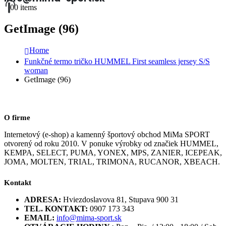
0
0 items
GetImage (96)
Home
Funkčné termo tričko HUMMEL First seamless jersey S/S
woman
GetImage (96)
O firme
Internetový (e-shop) a kamenný športový obchod MiMa SPORT
otvorený od roku 2010. V ponuke výrobky od značiek HUMMEL,
KEMPA, SELECT, PUMA, YONEX, MPS, ZANIER, ICEPEAK,
JOMA, MOLTEN, TRIAL, TRIMONA, RUCANOR, XBEACH.
Kontakt
ADRESA:
Hviezdoslavova 81, Stupava 900 31
TEL. KONTAKT:
0907 173 343
EMAIL:
info@mima-sport.sk