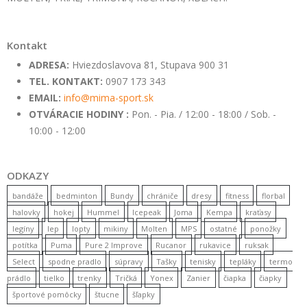
Kontakt
ADRESA:
Hviezdoslavova 81, Stupava 900 31
TEL. KONTAKT:
0907 173 343
EMAIL:
info@mima-sport.sk
OTVÁRACIE HODINY :
Pon. - Pia. / 12:00 - 18:00 / Sob. -
10:00 - 12:00
ODKAZY
bandáže
bedminton
Bundy
chrániče
dresy
fitness
florbal
halovky
hokej
Hummel
Icepeak
Joma
Kempa
kraťasy
legíny
lep
lopty
mikiny
Molten
MPS
ostatné
ponožky
potítka
Puma
Pure 2 Improve
Rucanor
rukavice
ruksak
Select
spodne pradlo
súpravy
Tašky
tenisky
tepláky
termo
prádlo
tielko
trenky
Tričká
Yonex
Zanier
čiapka
čiapky
športové pomôcky
štucne
šľapky