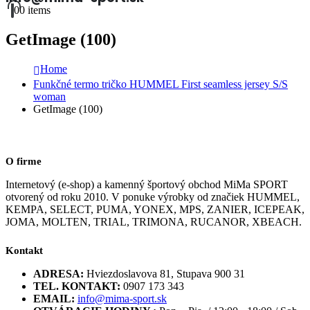
0
0 items
GetImage (100)
Home
Funkčné termo tričko HUMMEL First seamless jersey S/S
woman
GetImage (100)
O firme
Internetový (e-shop) a kamenný športový obchod MiMa SPORT
otvorený od roku 2010. V ponuke výrobky od značiek HUMMEL,
KEMPA, SELECT, PUMA, YONEX, MPS, ZANIER, ICEPEAK,
JOMA, MOLTEN, TRIAL, TRIMONA, RUCANOR, XBEACH.
Kontakt
ADRESA:
Hviezdoslavova 81, Stupava 900 31
TEL. KONTAKT:
0907 173 343
EMAIL:
info@mima-sport.sk