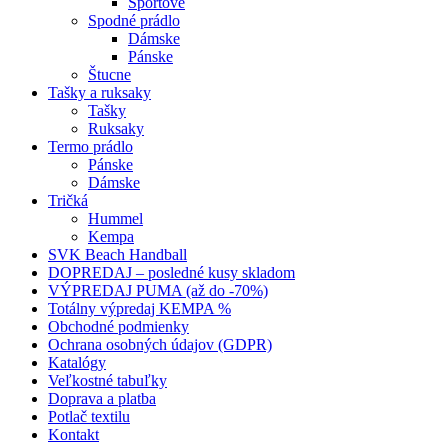
Športové
Spodné prádlo
Dámske
Pánske
Štucne
Tašky a ruksaky
Tašky
Ruksaky
Termo prádlo
Pánske
Dámske
Tričká
Hummel
Kempa
SVK Beach Handball
DOPREDAJ – posledné kusy skladom
VÝPREDAJ PUMA (až do -70%)
Totálny výpredaj KEMPA %
Obchodné podmienky
Ochrana osobných údajov (GDPR)
Katalógy
Veľkostné tabuľky
Doprava a platba
Potlač textilu
Kontakt