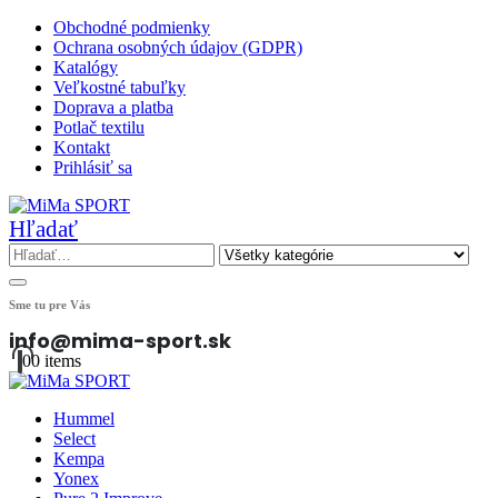
Obchodné podmienky
Ochrana osobných údajov (GDPR)
Katalógy
Veľkostné tabuľky
Doprava a platba
Potlač textilu
Kontakt
Prihlásiť sa
Hľadať
Sme tu pre Vás
info@mima-sport.sk
0
0 items
Hummel
Select
Kempa
Yonex