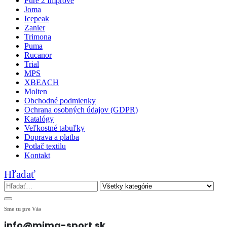
Pure 2 Improve
Joma
Icepeak
Zanier
Trimona
Puma
Rucanor
Trial
MPS
XBEACH
Molten
Obchodné podmienky
Ochrana osobných údajov (GDPR)
Katalógy
Veľkostné tabuľky
Doprava a platba
Potlač textilu
Kontakt
Hľadať
Sme tu pre Vás
info@mima-sport.sk