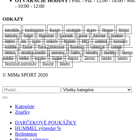
OTVÁRACIE HODINY :
Pon. - Pia. / 12:00 - 18:00 / Sob.
- 10:00 - 12:00
ODKAZY
bandáže
bedminton
Bundy
chrániče
dresy
fitness
florbal
halovky
hokej
Hummel
Icepeak
Joma
Kempa
kraťasy
legíny
lep
lopty
mikiny
Molten
MPS
ostatné
ponožky
potítka
Puma
Pure 2 Improve
Rucanor
rukavice
ruksak
Select
spodne pradlo
súpravy
Tašky
tenisky
tepláky
termo
prádlo
tielko
trenky
Tričká
Yonex
Zanier
čiapka
čiapky
športové pomôcky
štucne
šľapky
© MiMa SPORT 2020
Kategórie
Značky
DARČEKOVÉ POUKÁŽKY
HUMMEL výpredaj %
Bedminton
Bundy a súpravy