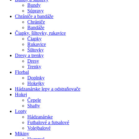
Bundy
Súpravy
Chrániče a bandáže
Chrániče
Bandáže
Čiapky, šiltovky, rukavice
Čiapky
Rukavice
Šiltovky
Dresy a trenky
Dresy
Trenky
Florbal
Doplnky
Hokejky
Hádzanárske lepy a odstraňovače
Hokej
Čepele
Shafty
Lopty
Hádzanárske
Futbalové a futsalové
Volejbalové
Mikiny