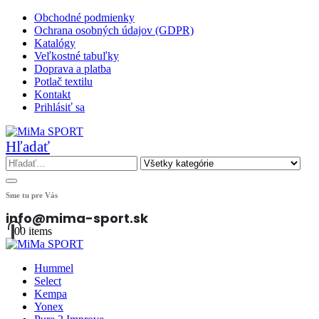
Obchodné podmienky
Ochrana osobných údajov (GDPR)
Katalógy
Veľkostné tabuľky
Doprava a platba
Potlač textilu
Kontakt
Prihlásiť sa
Hľadať
Sme tu pre Vás
info@mima-sport.sk
0
0 items
Hummel
Select
Kempa
Yonex