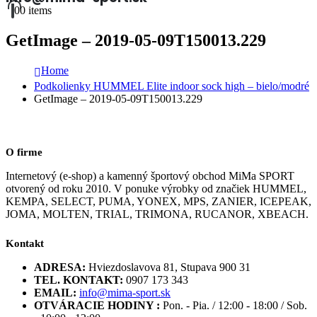
0
0 items
GetImage – 2019-05-09T150013.229
Home
Podkolienky HUMMEL Elite indoor sock high – bielo/modré
GetImage – 2019-05-09T150013.229
O firme
Internetový (e-shop) a kamenný športový obchod MiMa SPORT
otvorený od roku 2010. V ponuke výrobky od značiek HUMMEL,
KEMPA, SELECT, PUMA, YONEX, MPS, ZANIER, ICEPEAK,
JOMA, MOLTEN, TRIAL, TRIMONA, RUCANOR, XBEACH.
Kontakt
ADRESA:
Hviezdoslavova 81, Stupava 900 31
TEL. KONTAKT:
0907 173 343
EMAIL:
info@mima-sport.sk
OTVÁRACIE HODINY :
Pon. - Pia. / 12:00 - 18:00 / Sob.