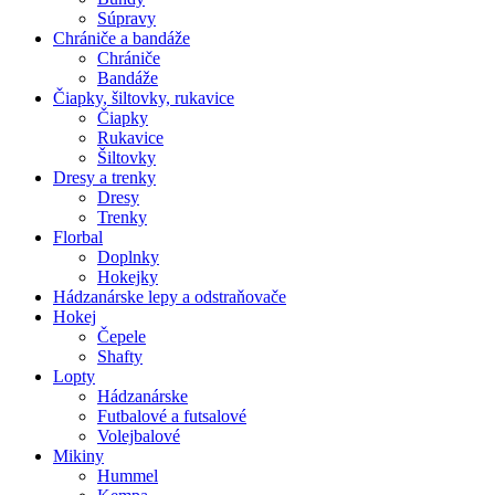
Súpravy
Chrániče a bandáže
Chrániče
Bandáže
Čiapky, šiltovky, rukavice
Čiapky
Rukavice
Šiltovky
Dresy a trenky
Dresy
Trenky
Florbal
Doplnky
Hokejky
Hádzanárske lepy a odstraňovače
Hokej
Čepele
Shafty
Lopty
Hádzanárske
Futbalové a futsalové
Volejbalové
Mikiny
Hummel