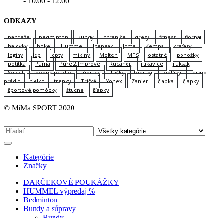
- 10:00 - 12:00
ODKAZY
bandáže
bedminton
Bundy
chrániče
dresy
fitness
florbal
halovky
hokej
Hummel
Icepeak
Joma
Kempa
kraťasy
legíny
lep
lopty
mikiny
Molten
MPS
ostatné
ponožky
potítka
Puma
Pure 2 Improve
Rucanor
rukavice
ruksak
Select
spodne pradlo
súpravy
Tašky
tenisky
tepláky
termo
prádlo
tielko
trenky
Tričká
Yonex
Zanier
čiapka
čiapky
športové pomôcky
štucne
šľapky
© MiMa SPORT 2020
Kategórie
Značky
DARČEKOVÉ POUKÁŽKY
HUMMEL výpredaj %
Bedminton
Bundy a súpravy
Bundy