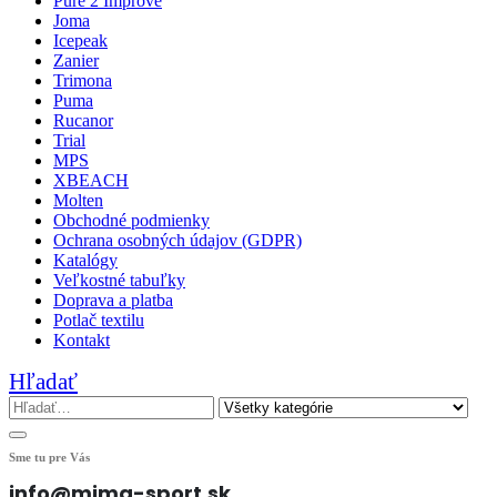
Pure 2 Improve
Joma
Icepeak
Zanier
Trimona
Puma
Rucanor
Trial
MPS
XBEACH
Molten
Obchodné podmienky
Ochrana osobných údajov (GDPR)
Katalógy
Veľkostné tabuľky
Doprava a platba
Potlač textilu
Kontakt
Hľadať
Sme tu pre Vás
info@mima-sport.sk