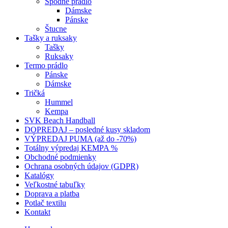
Spodné prádlo
Dámske
Pánske
Štucne
Tašky a ruksaky
Tašky
Ruksaky
Termo prádlo
Pánske
Dámske
Tričká
Hummel
Kempa
SVK Beach Handball
DOPREDAJ – posledné kusy skladom
VÝPREDAJ PUMA (až do -70%)
Totálny výpredaj KEMPA %
Obchodné podmienky
Ochrana osobných údajov (GDPR)
Katalógy
Veľkostné tabuľky
Doprava a platba
Potlač textilu
Kontakt