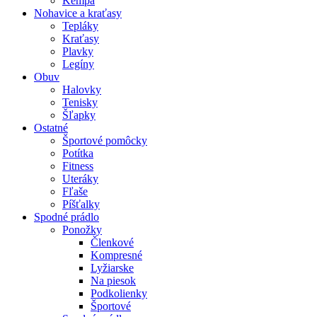
Kempa
Nohavice a kraťasy
Tepláky
Kraťasy
Plavky
Legíny
Obuv
Halovky
Tenisky
Šľapky
Ostatné
Športové pomôcky
Potítka
Fitness
Uteráky
Fľaše
Píšťalky
Spodné prádlo
Ponožky
Členkové
Kompresné
Lyžiarske
Na piesok
Podkolienky
Športové