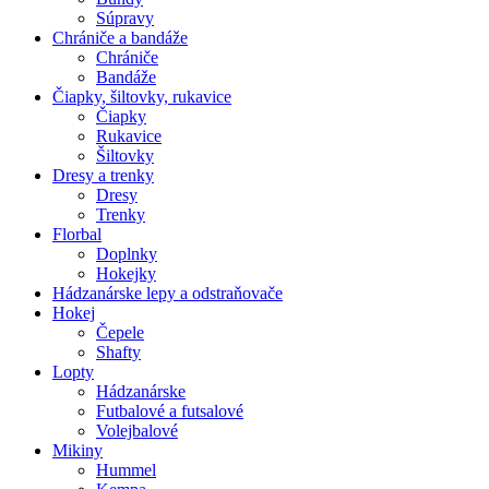
Súpravy
Chrániče a bandáže
Chrániče
Bandáže
Čiapky, šiltovky, rukavice
Čiapky
Rukavice
Šiltovky
Dresy a trenky
Dresy
Trenky
Florbal
Doplnky
Hokejky
Hádzanárske lepy a odstraňovače
Hokej
Čepele
Shafty
Lopty
Hádzanárske
Futbalové a futsalové
Volejbalové
Mikiny
Hummel