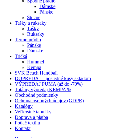
Spodné prádlo
Dámske
Pánske
Štucne
Tašky a ruksaky
Tašky
Ruksaky
Termo prádlo
Pánske
Dámske
Tričká
Hummel
Kempa
SVK Beach Handball
DOPREDAJ – posledné kusy skladom
VÝPREDAJ PUMA (až do -70%)
Totálny výpredaj KEMPA %
Obchodné podmienky
Ochrana osobných údajov (GDPR)
Katalógy
Veľkostné tabuľky
Doprava a platba
Potlač textilu
Kontakt