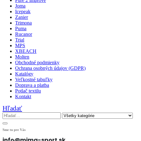
Pure 2 Improve
Joma
Icepeak
Zanier
Trimona
Puma
Rucanor
Trial
MPS
XBEACH
Molten
Obchodné podmienky
Ochrana osobných údajov (GDPR)
Katalógy
Veľkostné tabuľky
Doprava a platba
Potlač textilu
Kontakt
Hľadať
Sme tu pre Vás
info@mima-sport.sk