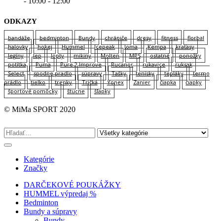
- 10:00 - 12:00
ODKAZY
bandáže
bedminton
Bundy
chrániče
dresy
fitness
florbal
halovky
hokej
Hummel
Icepeak
Joma
Kempa
kraťasy
legíny
lep
lopty
mikiny
Molten
MPS
ostatné
ponožky
potítka
Puma
Pure 2 Improve
Rucanor
rukavice
ruksak
Select
spodne pradlo
súpravy
Tašky
tenisky
tepláky
termo
prádlo
tielko
trenky
Tričká
Yonex
Zanier
čiapka
čiapky
športové pomôcky
štucne
šľapky
© MiMa SPORT 2020
Kategórie
Značky
DARČEKOVÉ POUKÁŽKY
HUMMEL výpredaj %
Bedminton
Bundy a súpravy
Bundy