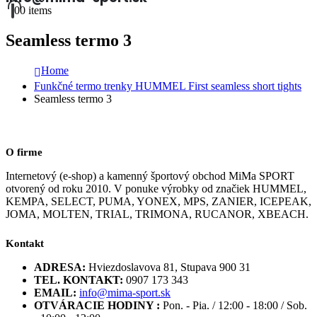
0
0 items
Seamless termo 3
Home
Funkčné termo trenky HUMMEL First seamless short tights
Seamless termo 3
O firme
Internetový (e-shop) a kamenný športový obchod MiMa SPORT
otvorený od roku 2010. V ponuke výrobky od značiek HUMMEL,
KEMPA, SELECT, PUMA, YONEX, MPS, ZANIER, ICEPEAK,
JOMA, MOLTEN, TRIAL, TRIMONA, RUCANOR, XBEACH.
Kontakt
ADRESA:
Hviezdoslavova 81, Stupava 900 31
TEL. KONTAKT:
0907 173 343
EMAIL:
info@mima-sport.sk
OTVÁRACIE HODINY :
Pon. - Pia. / 12:00 - 18:00 / Sob.