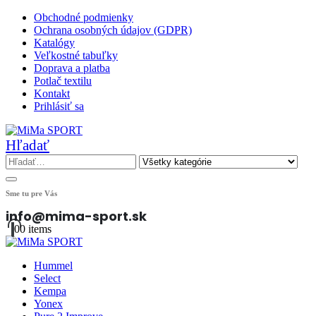
Obchodné podmienky
Ochrana osobných údajov (GDPR)
Katalógy
Veľkostné tabuľky
Doprava a platba
Potlač textilu
Kontakt
Prihlásiť sa
Hľadať
Sme tu pre Vás
info@mima-sport.sk
0
0 items
Hummel
Select
Kempa
Yonex