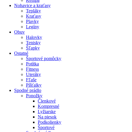
Kempa
Nohavice a kraťasy
Tepláky
Kraťasy
Plavky
Legíny
Obuv
Halovky
Tenisky
Šľapky
Ostatné
Športové pomôcky
Potítka
Fitness
Uteráky
Fľaše
Píšťalky
Spodné prádlo
Ponožky
Členkové
Kompresné
Lyžiarske
Na piesok
Podkolienky
Športové