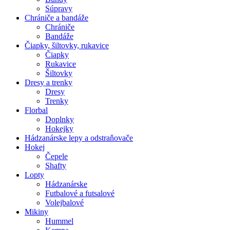
Súpravy
Chrániče a bandáže
Chrániče
Bandáže
Čiapky, šiltovky, rukavice
Čiapky
Rukavice
Šiltovky
Dresy a trenky
Dresy
Trenky
Florbal
Doplnky
Hokejky
Hádzanárske lepy a odstraňovače
Hokej
Čepele
Shafty
Lopty
Hádzanárske
Futbalové a futsalové
Volejbalové
Mikiny
Hummel