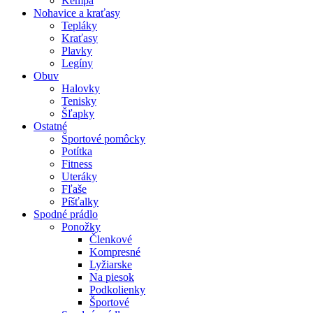
Kempa
Nohavice a kraťasy
Tepláky
Kraťasy
Plavky
Legíny
Obuv
Halovky
Tenisky
Šľapky
Ostatné
Športové pomôcky
Potítka
Fitness
Uteráky
Fľaše
Píšťalky
Spodné prádlo
Ponožky
Členkové
Kompresné
Lyžiarske
Na piesok
Podkolienky
Športové