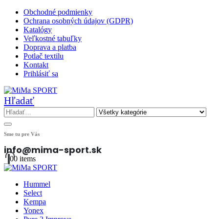
Obchodné podmienky
Ochrana osobných údajov (GDPR)
Katalógy
Veľkostné tabuľky
Doprava a platba
Potlač textilu
Kontakt
Prihlásiť sa
Hľadať
Sme tu pre Vás
info@mima-sport.sk
0
0 items
Hummel
Select
Kempa
Yonex