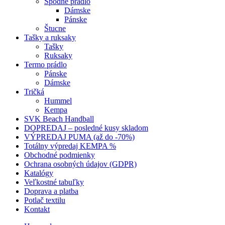
Spodné prádlo
Dámske
Pánske
Štucne
Tašky a ruksaky
Tašky
Ruksaky
Termo prádlo
Pánske
Dámske
Tričká
Hummel
Kempa
SVK Beach Handball
DOPREDAJ – posledné kusy skladom
VÝPREDAJ PUMA (až do -70%)
Totálny výpredaj KEMPA %
Obchodné podmienky
Ochrana osobných údajov (GDPR)
Katalógy
Veľkostné tabuľky
Doprava a platba
Potlač textilu
Kontakt