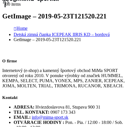
0
0 items
GetImage – 2019-05-23T121520.221
Home
Detská zimná čiapka ICEPEAK IIRIS KD – bordová
GetImage – 2019-05-23T121520.221
O firme
Internetový (e-shop) a kamenný športový obchod MiMa SPORT
otvorený od roku 2010. V ponuke výrobky od značiek HUMMEL,
KEMPA, SELECT, PUMA, YONEX, MPS, ZANIER, ICEPEAK,
JOMA, MOLTEN, TRIAL, TRIMONA, RUCANOR, XBEACH.
Kontakt
ADRESA:
Hviezdoslavova 81, Stupava 900 31
TEL. KONTAKT:
0907 173 343
EMAIL:
info@mima-sport.sk
OTVÁRACIE HODINY :
Pon. - Pia. / 12:00 - 18:00 / Sob.