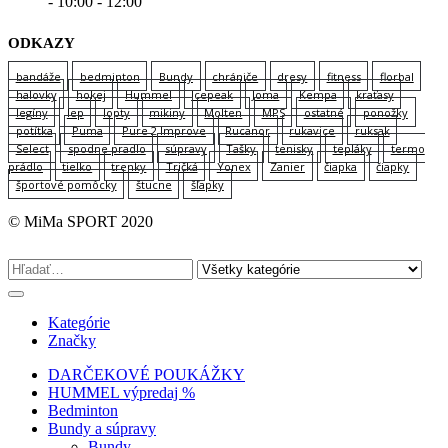
- 10:00 - 12:00
ODKAZY
bandáže
bedminton
Bundy
chrániče
dresy
fitness
florbal
halovky
hokej
Hummel
Icepeak
Joma
Kempa
kraťasy
legíny
lep
lopty
mikiny
Molten
MPS
ostatné
ponožky
potítka
Puma
Pure 2 Improve
Rucanor
rukavice
ruksak
Select
spodne pradlo
súpravy
Tašky
tenisky
tepláky
termo
prádlo
tielko
trenky
Tričká
Yonex
Zanier
čiapka
čiapky
športové pomôcky
štucne
šľapky
© MiMa SPORT 2020
Kategórie
Značky
DARČEKOVÉ POUKÁŽKY
HUMMEL výpredaj %
Bedminton
Bundy a súpravy
Bundy