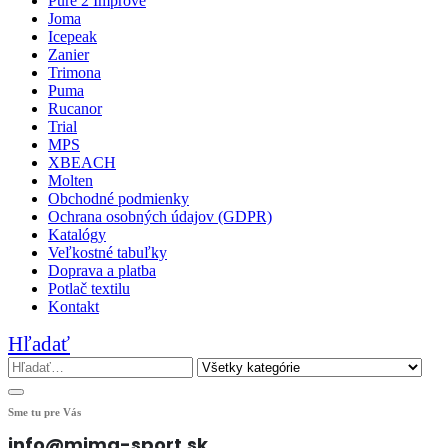
Pure 2 Improve
Joma
Icepeak
Zanier
Trimona
Puma
Rucanor
Trial
MPS
XBEACH
Molten
Obchodné podmienky
Ochrana osobných údajov (GDPR)
Katalógy
Veľkostné tabuľky
Doprava a platba
Potlač textilu
Kontakt
Hľadať
Sme tu pre Vás
info@mima-sport.sk