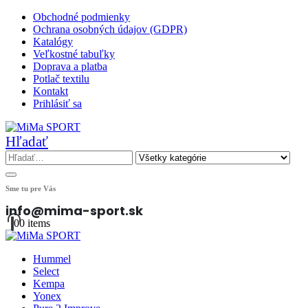
Obchodné podmienky
Ochrana osobných údajov (GDPR)
Katalógy
Veľkostné tabuľky
Doprava a platba
Potlač textilu
Kontakt
Prihlásiť sa
Hľadať
Sme tu pre Vás
info@mima-sport.sk
0
0 items
Hummel
Select
Kempa
Yonex