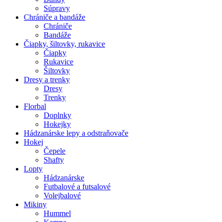
Súpravy
Chrániče a bandáže
Chrániče
Bandáže
Čiapky, šiltovky, rukavice
Čiapky
Rukavice
Šiltovky
Dresy a trenky
Dresy
Trenky
Florbal
Doplnky
Hokejky
Hádzanárske lepy a odstraňovače
Hokej
Čepele
Shafty
Lopty
Hádzanárske
Futbalové a futsalové
Volejbalové
Mikiny
Hummel