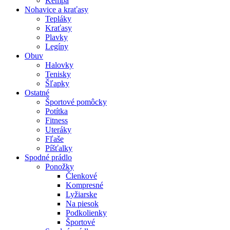
Kempa
Nohavice a kraťasy
Tepláky
Kraťasy
Plavky
Legíny
Obuv
Halovky
Tenisky
Šľapky
Ostatné
Športové pomôcky
Potítka
Fitness
Uteráky
Fľaše
Píšťalky
Spodné prádlo
Ponožky
Členkové
Kompresné
Lyžiarske
Na piesok
Podkolienky
Športové