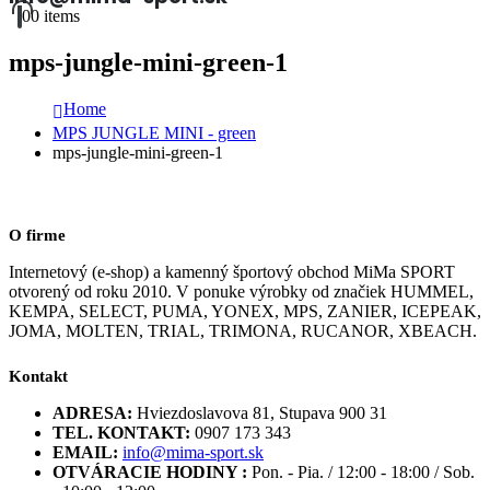
0
0 items
mps-jungle-mini-green-1
Home
MPS JUNGLE MINI - green
mps-jungle-mini-green-1
O firme
Internetový (e-shop) a kamenný športový obchod MiMa SPORT
otvorený od roku 2010. V ponuke výrobky od značiek HUMMEL,
KEMPA, SELECT, PUMA, YONEX, MPS, ZANIER, ICEPEAK,
JOMA, MOLTEN, TRIAL, TRIMONA, RUCANOR, XBEACH.
Kontakt
ADRESA:
Hviezdoslavova 81, Stupava 900 31
TEL. KONTAKT:
0907 173 343
EMAIL:
info@mima-sport.sk
OTVÁRACIE HODINY :
Pon. - Pia. / 12:00 - 18:00 / Sob.