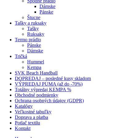
Spodné prádlo
Dámske
Pánske
Štucne
Tašky a ruksaky
Tašky
Ruksaky
Termo prádlo
Pánske
Dámske
Tričká
Hummel
Kempa
SVK Beach Handball
DOPREDAJ – posledné kusy skladom
VÝPREDAJ PUMA (až do -70%)
Totálny výpredaj KEMPA %
Obchodné podmienky
Ochrana osobných údajov (GDPR)
Katalógy
Veľkostné tabuľky
Doprava a platba
Potlač textilu
Kontakt