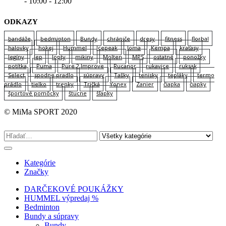
- 10:00 - 12:00
ODKAZY
bandáže
bedminton
Bundy
chrániče
dresy
fitness
florbal
halovky
hokej
Hummel
Icepeak
Joma
Kempa
kraťasy
legíny
lep
lopty
mikiny
Molten
MPS
ostatné
ponožky
potítka
Puma
Pure 2 Improve
Rucanor
rukavice
ruksak
Select
spodne pradlo
súpravy
Tašky
tenisky
tepláky
termo
prádlo
tielko
trenky
Tričká
Yonex
Zanier
čiapka
čiapky
športové pomôcky
štucne
šľapky
© MiMa SPORT 2020
Kategórie
Značky
DARČEKOVÉ POUKÁŽKY
HUMMEL výpredaj %
Bedminton
Bundy a súpravy
Bundy