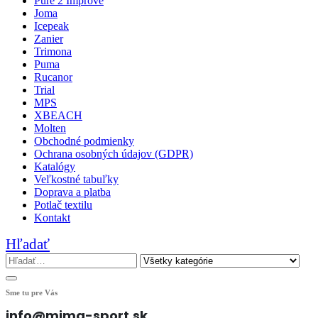
Pure 2 Improve
Joma
Icepeak
Zanier
Trimona
Puma
Rucanor
Trial
MPS
XBEACH
Molten
Obchodné podmienky
Ochrana osobných údajov (GDPR)
Katalógy
Veľkostné tabuľky
Doprava a platba
Potlač textilu
Kontakt
Hľadať
Sme tu pre Vás
info@mima-sport.sk