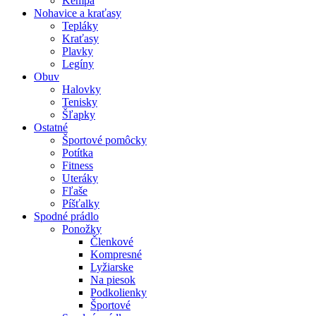
Kempa
Nohavice a kraťasy
Tepláky
Kraťasy
Plavky
Legíny
Obuv
Halovky
Tenisky
Šľapky
Ostatné
Športové pomôcky
Potítka
Fitness
Uteráky
Fľaše
Píšťalky
Spodné prádlo
Ponožky
Členkové
Kompresné
Lyžiarske
Na piesok
Podkolienky
Športové