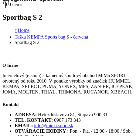
0
0 items
Sportbag S 2
Home
Taška KEMPA Sports bag S - červená
Sportbag S 2
O firme
Internetový (e-shop) a kamenný športový obchod MiMa SPORT
otvorený od roku 2010. V ponuke výrobky od značiek HUMMEL,
KEMPA, SELECT, PUMA, YONEX, MPS, ZANIER, ICEPEAK,
JOMA, MOLTEN, TRIAL, TRIMONA, RUCANOR, XBEACH.
Kontakt
ADRESA:
Hviezdoslavova 81, Stupava 900 31
TEL. KONTAKT:
0907 173 343
EMAIL:
info@mima-sport.sk
OTVÁRACIE HODINY :
Pon. - Pia. / 12:00 - 18:00 / Sob.