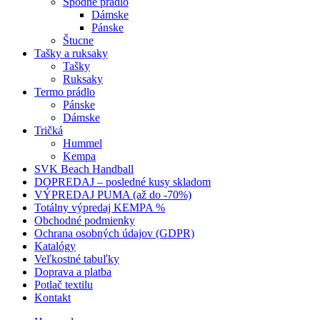
Spodné prádlo
Dámske
Pánske
Štucne
Tašky a ruksaky
Tašky
Ruksaky
Termo prádlo
Pánske
Dámske
Tričká
Hummel
Kempa
SVK Beach Handball
DOPREDAJ – posledné kusy skladom
VÝPREDAJ PUMA (až do -70%)
Totálny výpredaj KEMPA %
Obchodné podmienky
Ochrana osobných údajov (GDPR)
Katalógy
Veľkostné tabuľky
Doprava a platba
Potlač textilu
Kontakt