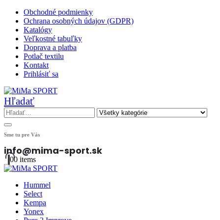
Obchodné podmienky
Ochrana osobných údajov (GDPR)
Katalógy
Veľkostné tabuľky
Doprava a platba
Potlač textilu
Kontakt
Prihlásiť sa
Hľadať
Sme tu pre Vás
info@mima-sport.sk
0
0 items
Hummel
Select
Kempa
Yonex