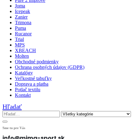
Pure 2 Improve
Joma
Icepeak
Zanier
Trimona
Puma
Rucanor
Trial
MPS
XBEACH
Molten
Obchodné podmienky
Ochrana osobných údajov (GDPR)
Katalógy
Veľkostné tabuľky
Doprava a platba
Potlač textilu
Kontakt
Hľadať
Sme tu pre Vás
info@mima-sport.sk