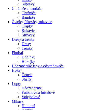
Súpravy
Chrániče a bandáže
Chrániče
Bandáže
Čiapky, šiltovky, rukavice
Čiapky
Rukavice
Šiltovky
Dresy a trenky
Dresy
Trenky
Florbal
Doplnky
Hokejky
Hádzanárske lepy a odstraňovače
Hokej
Čepele
Shafty
Lopty
Hádzanárske
Futbalové a futsalové
Volejbalové
Mikiny
Hummel