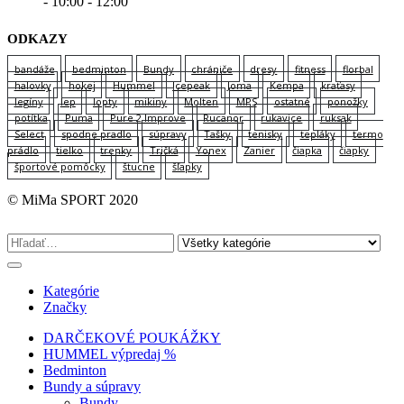
- 10:00 - 12:00
ODKAZY
bandáže
bedminton
Bundy
chrániče
dresy
fitness
florbal
halovky
hokej
Hummel
Icepeak
Joma
Kempa
kraťasy
legíny
lep
lopty
mikiny
Molten
MPS
ostatné
ponožky
potítka
Puma
Pure 2 Improve
Rucanor
rukavice
ruksak
Select
spodne pradlo
súpravy
Tašky
tenisky
tepláky
termo
prádlo
tielko
trenky
Tričká
Yonex
Zanier
čiapka
čiapky
športové pomôcky
štucne
šľapky
© MiMa SPORT 2020
Kategórie
Značky
DARČEKOVÉ POUKÁŽKY
HUMMEL výpredaj %
Bedminton
Bundy a súpravy
Bundy