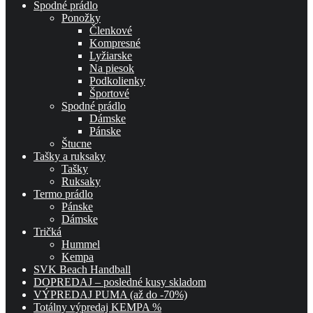
Spodné prádlo
Ponožky
Členkové
Kompresné
Lyžiarske
Na piesok
Podkolienky
Športové
Spodné prádlo
Dámske
Pánske
Štucne
Tašky a ruksaky
Tašky
Ruksaky
Termo prádlo
Pánske
Dámske
Tričká
Hummel
Kempa
SVK Beach Handball
DOPREDAJ – posledné kusy skladom
VÝPREDAJ PUMA (až do -70%)
Totálny výpredaj KEMPA %