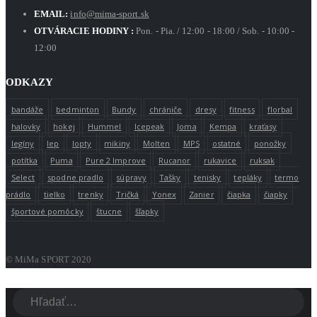
EMAIL:
info@mima-sport.sk
OTVÁRACIE HODINY :
Pon. - Pia. / 12:00 - 18:00 / Sob. - 10:00 -
12:00
ODKAZY
bandáže
bedminton
Bundy
chrániče
dresy
fitness
florbal
halovky
hokej
Hummel
Icepeak
Joma
Kempa
kraťasy
legíny
lep
lopty
mikiny
Molten
MPS
ostatné
ponožky
potítka
Puma
Pure 2 Improve
Rucanor
rukavice
ruksak
Select
spodne pradlo
súpravy
Tašky
tenisky
tepláky
termo
prádlo
tielko
trenky
Tričká
Yonex
Zanier
čiapka
čiapky
športové pomôcky
štucne
šľapky
© MiMa SPORT 2020