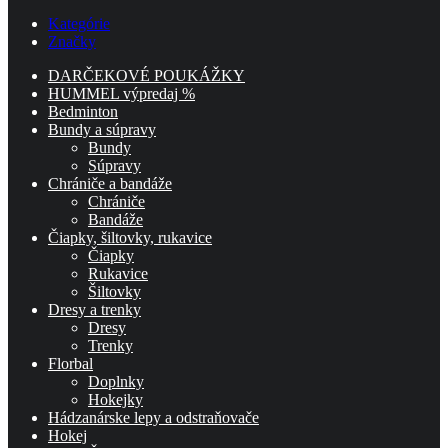
Kategórie
Značky
DARČEKOVÉ POUKÁŽKY
HUMMEL výpredaj %
Bedminton
Bundy a súpravy
Bundy
Súpravy
Chrániče a bandáže
Chrániče
Bandáže
Čiapky, šiltovky, rukavice
Čiapky
Rukavice
Šiltovky
Dresy a trenky
Dresy
Trenky
Florbal
Doplnky
Hokejky
Hádzanárske lepy a odstraňovače
Hokej