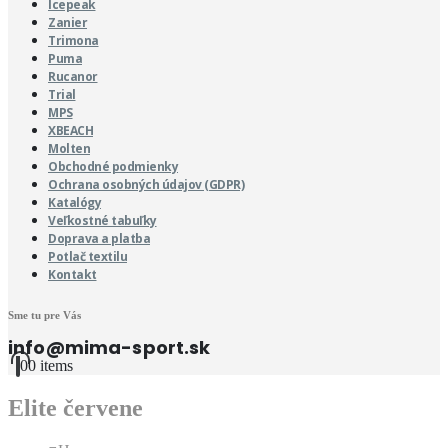
Icepeak
Zanier
Trimona
Puma
Rucanor
Trial
MPS
XBEACH
Molten
Obchodné podmienky
Ochrana osobných údajov (GDPR)
Katalógy
Veľkostné tabuľky
Doprava a platba
Potlač textilu
Kontakt
Sme tu pre Vás
info@mima-sport.sk
0
0 items
Elite červene