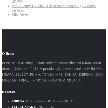
Home
Podkolienky HUMMEL Elite indoor sock high – bielo/
červené
Elite červene
O firme
Internetový (e-shop) a kamenný športový obchod MiMa SPORT
otvorený od roku 2010. V ponuke výrobky od značiek HUMMEL,
KEMPA, SELECT, PUMA, YONEX, MPS, ZANIER, ICEPEAK, JOMA,
MOLTEN, TRIAL, TRIMONA, RUCANOR, XBEACH.
Kontakt
ADRESA:
Hviezdoslavova 81, Stupava 900 31
TEL. KONTAKT:
0907 173 343