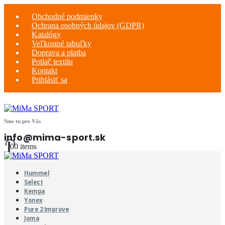
Obchodné podmienky
Ochrana osobných údajov (GDPR)
Katalógy
Veľkostné tabuľky
Doprava a platba
Potlač textilu
Kontakt
Prihlásiť sa
Sme tu pre Vás
info@mima-sport.sk
0
0 items
Hummel
Select
Kempa
Yonex
Pure 2 Improve
Joma