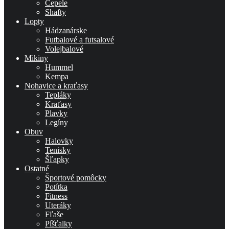
Čepele
Shafty
Lopty
Hádzanárske
Futbalové a futsalové
Volejbalové
Mikiny
Hummel
Kempa
Nohavice a kraťasy
Tepláky
Kraťasy
Plavky
Legíny
Obuv
Halovky
Tenisky
Šľapky
Ostatné
Športové pomôcky
Potítka
Fitness
Uteráky
Fľaše
Píšťalky