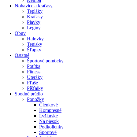
Kempa
Nohavice a kraťasy
Tepláky
Kraťasy
Plavky
Legíny
Obuv
Halovky
Tenisky
Šľapky
Ostatné
Športové pomôcky
Potítka
Fitness
Uteráky
Fľaše
Píšťalky
Spodné prádlo
Ponožky
Členkové
Kompresné
Lyžiarske
Na piesok
Podkolienky
Športové