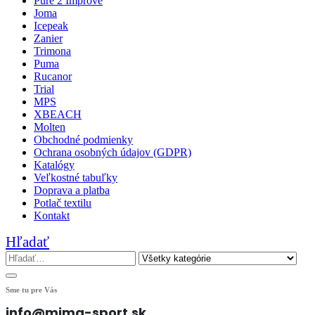
Pure 2 Improve
Joma
Icepeak
Zanier
Trimona
Puma
Rucanor
Trial
MPS
XBEACH
Molten
Obchodné podmienky
Ochrana osobných údajov (GDPR)
Katalógy
Veľkostné tabuľky
Doprava a platba
Potlač textilu
Kontakt
Hľadať
Sme tu pre Vás
info@mima-sport.sk