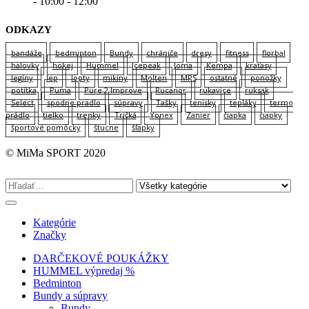
- 10:00 - 12:00
ODKAZY
bandáže
bedminton
Bundy
chrániče
dresy
fitness
florbal
halovky
hokej
Hummel
Icepeak
Joma
Kempa
kraťasy
legíny
lep
lopty
mikiny
Molten
MPS
ostatné
ponožky
potítka
Puma
Pure 2 Improve
Rucanor
rukavice
ruksak
Select
spodne pradlo
súpravy
Tašky
tenisky
tepláky
termo
prádlo
tielko
trenky
Tričká
Yonex
Zanier
čiapka
čiapky
športové pomôcky
štucne
šľapky
© MiMa SPORT 2020
Kategórie
Značky
DARČEKOVÉ POUKÁŽKY
HUMMEL výpredaj %
Bedminton
Bundy a súpravy
Bundy