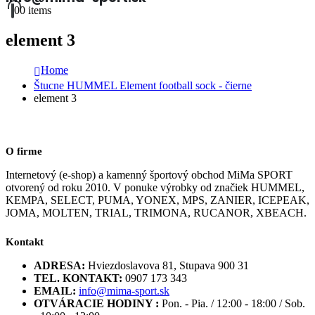
0
0 items
element 3
Home
Štucne HUMMEL Element football sock - čierne
element 3
O firme
Internetový (e-shop) a kamenný športový obchod MiMa SPORT
otvorený od roku 2010. V ponuke výrobky od značiek HUMMEL,
KEMPA, SELECT, PUMA, YONEX, MPS, ZANIER, ICEPEAK,
JOMA, MOLTEN, TRIAL, TRIMONA, RUCANOR, XBEACH.
Kontakt
ADRESA:
Hviezdoslavova 81, Stupava 900 31
TEL. KONTAKT:
0907 173 343
EMAIL:
info@mima-sport.sk
OTVÁRACIE HODINY :
Pon. - Pia. / 12:00 - 18:00 / Sob.