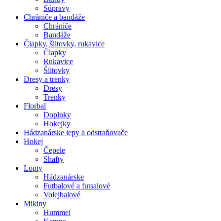
Súpravy
Chrániče a bandáže
Chrániče
Bandáže
Čiapky, šiltovky, rukavice
Čiapky
Rukavice
Šiltovky
Dresy a trenky
Dresy
Trenky
Florbal
Doplnky
Hokejky
Hádzanárske lepy a odstraňovače
Hokej
Čepele
Shafty
Lopty
Hádzanárske
Futbalové a futsalové
Volejbalové
Mikiny
Hummel