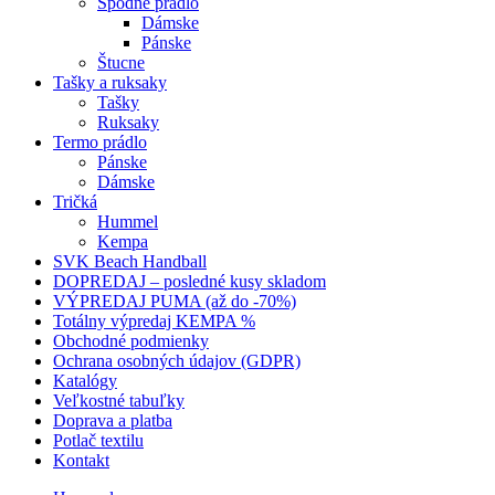
Spodné prádlo
Dámske
Pánske
Štucne
Tašky a ruksaky
Tašky
Ruksaky
Termo prádlo
Pánske
Dámske
Tričká
Hummel
Kempa
SVK Beach Handball
DOPREDAJ – posledné kusy skladom
VÝPREDAJ PUMA (až do -70%)
Totálny výpredaj KEMPA %
Obchodné podmienky
Ochrana osobných údajov (GDPR)
Katalógy
Veľkostné tabuľky
Doprava a platba
Potlač textilu
Kontakt