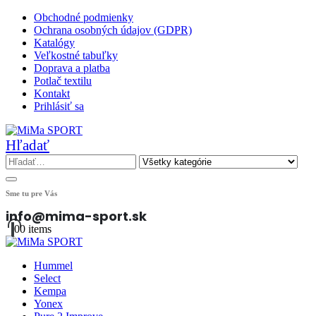
Obchodné podmienky
Ochrana osobných údajov (GDPR)
Katalógy
Veľkostné tabuľky
Doprava a platba
Potlač textilu
Kontakt
Prihlásiť sa
Hľadať
Sme tu pre Vás
info@mima-sport.sk
0
0 items
Hummel
Select
Kempa
Yonex