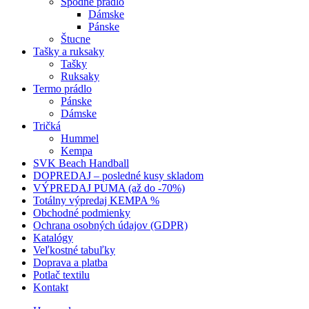
Spodné prádlo
Dámske
Pánske
Štucne
Tašky a ruksaky
Tašky
Ruksaky
Termo prádlo
Pánske
Dámske
Tričká
Hummel
Kempa
SVK Beach Handball
DOPREDAJ – posledné kusy skladom
VÝPREDAJ PUMA (až do -70%)
Totálny výpredaj KEMPA %
Obchodné podmienky
Ochrana osobných údajov (GDPR)
Katalógy
Veľkostné tabuľky
Doprava a platba
Potlač textilu
Kontakt