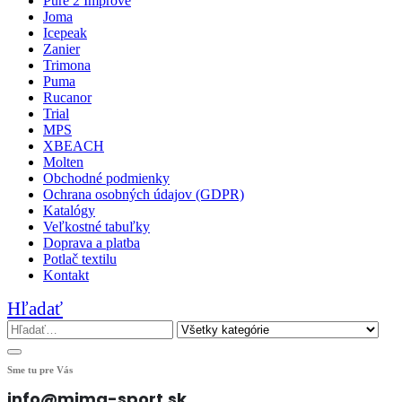
Pure 2 Improve
Joma
Icepeak
Zanier
Trimona
Puma
Rucanor
Trial
MPS
XBEACH
Molten
Obchodné podmienky
Ochrana osobných údajov (GDPR)
Katalógy
Veľkostné tabuľky
Doprava a platba
Potlač textilu
Kontakt
Hľadať
Sme tu pre Vás
info@mima-sport.sk