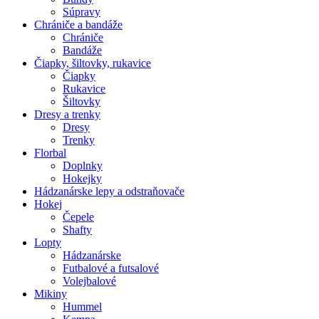
Súpravy
Chrániče a bandáže
Chrániče
Bandáže
Čiapky, šiltovky, rukavice
Čiapky
Rukavice
Šiltovky
Dresy a trenky
Dresy
Trenky
Florbal
Doplnky
Hokejky
Hádzanárske lepy a odstraňovače
Hokej
Čepele
Shafty
Lopty
Hádzanárske
Futbalové a futsalové
Volejbalové
Mikiny
Hummel