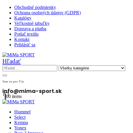
Obchodné podmienky
Ochrana osobných údajov (GDPR)
Katalógy
Veľkostné tabuľky
Doprava a platba
Potlač textilu
Kontakt
Prihlásiť sa
Hľadať
Sme tu pre Vás
info@mima-sport.sk
0
0 items
Hummel
Select
Kempa
Yonex