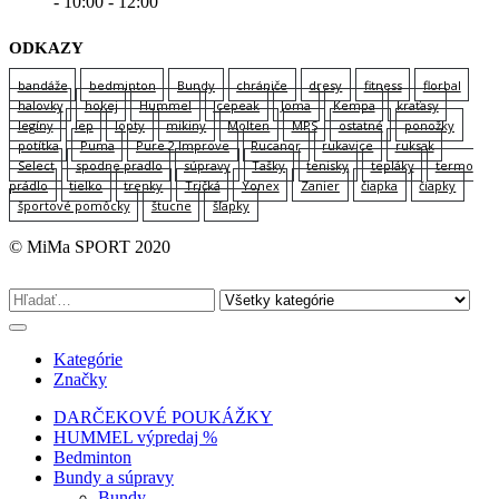
- 10:00 - 12:00
ODKAZY
bandáže
bedminton
Bundy
chrániče
dresy
fitness
florbal
halovky
hokej
Hummel
Icepeak
Joma
Kempa
kraťasy
legíny
lep
lopty
mikiny
Molten
MPS
ostatné
ponožky
potítka
Puma
Pure 2 Improve
Rucanor
rukavice
ruksak
Select
spodne pradlo
súpravy
Tašky
tenisky
tepláky
termo
prádlo
tielko
trenky
Tričká
Yonex
Zanier
čiapka
čiapky
športové pomôcky
štucne
šľapky
© MiMa SPORT 2020
Kategórie
Značky
DARČEKOVÉ POUKÁŽKY
HUMMEL výpredaj %
Bedminton
Bundy a súpravy
Bundy