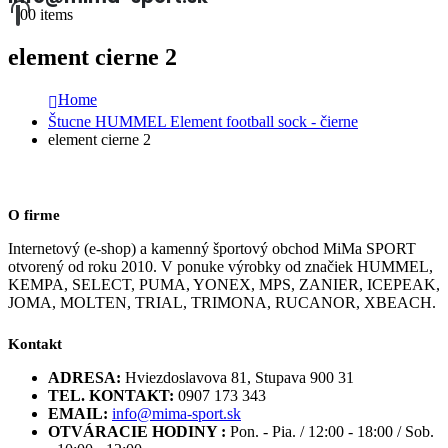
0
0 items
element cierne 2
Home
Štucne HUMMEL Element football sock - čierne
element cierne 2
O firme
Internetový (e-shop) a kamenný športový obchod MiMa SPORT
otvorený od roku 2010. V ponuke výrobky od značiek HUMMEL,
KEMPA, SELECT, PUMA, YONEX, MPS, ZANIER, ICEPEAK,
JOMA, MOLTEN, TRIAL, TRIMONA, RUCANOR, XBEACH.
Kontakt
ADRESA:
Hviezdoslavova 81, Stupava 900 31
TEL. KONTAKT:
0907 173 343
EMAIL:
info@mima-sport.sk
OTVÁRACIE HODINY :
Pon. - Pia. / 12:00 - 18:00 / Sob.