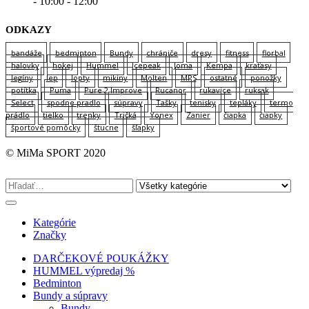
- 10:00 - 12:00
ODKAZY
bandáže
bedminton
Bundy
chrániče
dresy
fitness
florbal
halovky
hokej
Hummel
Icepeak
Joma
Kempa
kraťasy
legíny
lep
lopty
mikiny
Molten
MPS
ostatné
ponožky
potítka
Puma
Pure 2 Improve
Rucanor
rukavice
ruksak
Select
spodne pradlo
súpravy
Tašky
tenisky
tepláky
termo
prádlo
tielko
trenky
Tričká
Yonex
Zanier
čiapka
čiapky
športové pomôcky
štucne
šľapky
© MiMa SPORT 2020
Kategórie
Značky
DARČEKOVÉ POUKÁŽKY
HUMMEL výpredaj %
Bedminton
Bundy a súpravy
Bundy