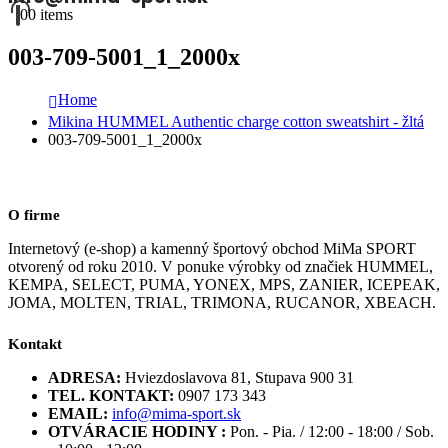
0
0 items
003-709-5001_1_2000x
Home
Mikina HUMMEL Authentic charge cotton sweatshirt - žltá
003-709-5001_1_2000x
O firme
Internetový (e-shop) a kamenný športový obchod MiMa SPORT
otvorený od roku 2010. V ponuke výrobky od značiek HUMMEL,
KEMPA, SELECT, PUMA, YONEX, MPS, ZANIER, ICEPEAK,
JOMA, MOLTEN, TRIAL, TRIMONA, RUCANOR, XBEACH.
Kontakt
ADRESA:
Hviezdoslavova 81, Stupava 900 31
TEL. KONTAKT:
0907 173 343
EMAIL:
info@mima-sport.sk
OTVÁRACIE HODINY :
Pon. - Pia. / 12:00 - 18:00 / Sob.