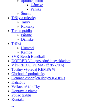
Spodné prádlo
Dámske
Pánske
Štucne
Tašky a ruksaky
Tašky
Ruksaky
Termo prádlo
Pánske
Dámske
Tričká
Hummel
Kempa
SVK Beach Handball
DOPREDAJ – posledné kusy skladom
VÝPREDAJ PUMA (až do -70%)
Totálny výpredaj KEMPA %
Obchodné podmienky
Ochrana osobných údajov (GDPR)
Katalógy
Veľkostné tabuľky
Doprava a platba
Potlač textilu
Kontakt