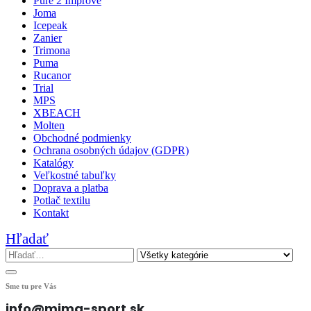
Pure 2 Improve
Joma
Icepeak
Zanier
Trimona
Puma
Rucanor
Trial
MPS
XBEACH
Molten
Obchodné podmienky
Ochrana osobných údajov (GDPR)
Katalógy
Veľkostné tabuľky
Doprava a platba
Potlač textilu
Kontakt
Hľadať
Sme tu pre Vás
info@mima-sport.sk