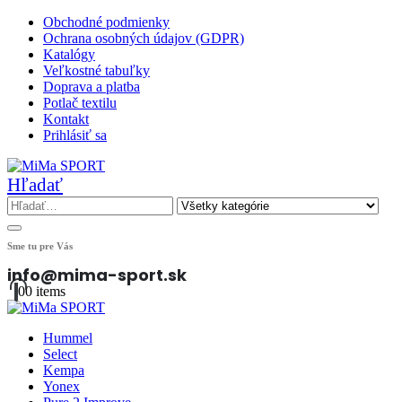
Obchodné podmienky
Ochrana osobných údajov (GDPR)
Katalógy
Veľkostné tabuľky
Doprava a platba
Potlač textilu
Kontakt
Prihlásiť sa
Hľadať
Sme tu pre Vás
info@mima-sport.sk
0
0 items
Hummel
Select
Kempa
Yonex