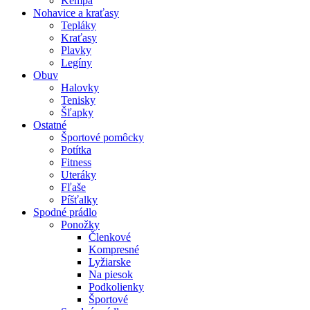
Kempa
Nohavice a kraťasy
Tepláky
Kraťasy
Plavky
Legíny
Obuv
Halovky
Tenisky
Šľapky
Ostatné
Športové pomôcky
Potítka
Fitness
Uteráky
Fľaše
Píšťalky
Spodné prádlo
Ponožky
Členkové
Kompresné
Lyžiarske
Na piesok
Podkolienky
Športové