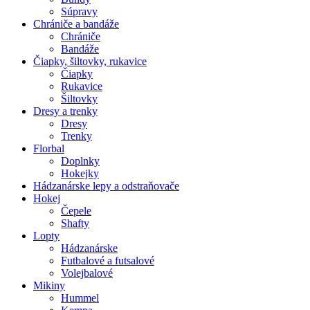
Súpravy
Chrániče a bandáže
Chrániče
Bandáže
Čiapky, šiltovky, rukavice
Čiapky
Rukavice
Šiltovky
Dresy a trenky
Dresy
Trenky
Florbal
Doplnky
Hokejky
Hádzanárske lepy a odstraňovače
Hokej
Čepele
Shafty
Lopty
Hádzanárske
Futbalové a futsalové
Volejbalové
Mikiny
Hummel