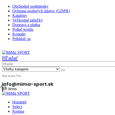
Obchodné podmienky
Ochrana osobných údajov (GDPR)
Katalógy
Veľkostné tabuľky
Doprava a platba
Potlač textilu
Kontakt
Prihlásiť sa
|
Hľadať
Sme tu pre Vás
info@mima-sport.sk
0
0 items
Hummel
Select
Kempa