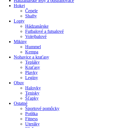
Hádzanárske lepy a odstraňovače
Hokej
Čepele
Shafty
Lopty
Hádzanárske
Futbalové a futsalové
Volejbalové
Mikiny
Hummel
Kempa
Nohavice a kraťasy
Tepláky
Kraťasy
Plavky
Legíny
Obuv
Halovky
Tenisky
Šľapky
Ostatné
Športové pomôcky
Potítka
Fitness
Uteráky