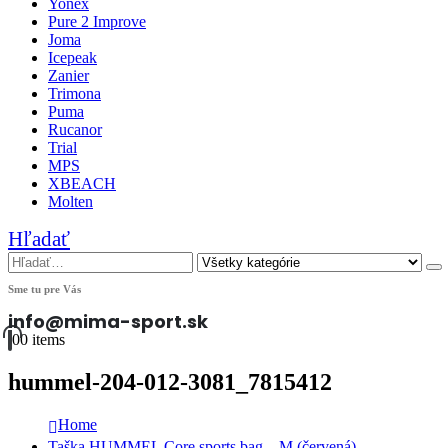
Yonex
Pure 2 Improve
Joma
Icepeak
Zanier
Trimona
Puma
Rucanor
Trial
MPS
XBEACH
Molten
Hľadať
Sme tu pre Vás
info@mima-sport.sk
0
0 items
hummel-204-012-3081_7815412
Home
Taška HUMMEL Core sports bag – M (červená)