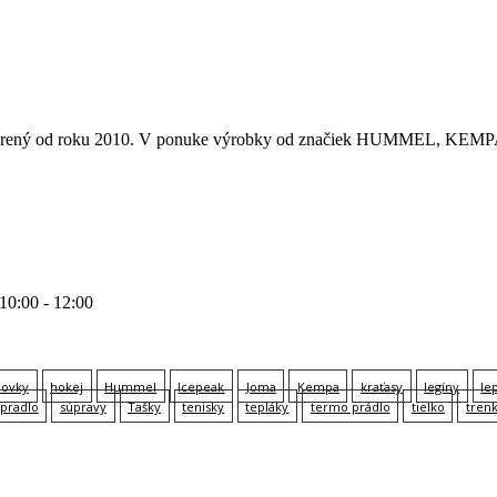
 otvorený od roku 2010. V ponuke výrobky od značiek HUMMEL
 10:00 - 12:00
lovky
hokej
Hummel
Icepeak
Joma
Kempa
kraťasy
legíny
le
pradlo
súpravy
Tašky
tenisky
tepláky
termo prádlo
tielko
tren