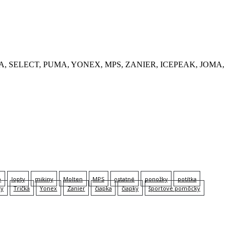
, KEMPA, SELECT, PUMA, YONEX, MPS, ZANIER, ICEPEAK, JOMA,
p
lopty
mikiny
Molten
MPS
ostatné
ponožky
potítka
ky
Tričká
Yonex
Zanier
čiapka
čiapky
športové pomôcky