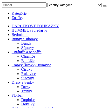
Kategórie
Značky
DARČEKOVÉ POUKÁŽKY
HUMMEL výpredaj %
Bedminton
Bundy a súpravy
Bundy
Súpravy
Chrániče a bandáže
Chrániče
Bandáže
Čiapky, šiltovky, rukavice
Čiapky
Rukavice
Šiltovky
Dresy a trenky
Dresy
Trenky
Florbal
Doplnky
Hokejky