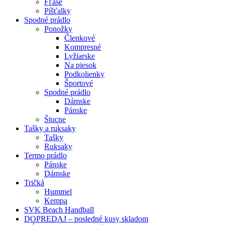
Fľaše
Píšťalky
Spodné prádlo
Ponožky
Členkové
Kompresné
Lyžiarske
Na piesok
Podkolienky
Športové
Spodné prádlo
Dámske
Pánske
Štucne
Tašky a ruksaky
Tašky
Ruksaky
Termo prádlo
Pánske
Dámske
Tričká
Hummel
Kempa
SVK Beach Handball
DOPREDAJ – posledné kusy skladom