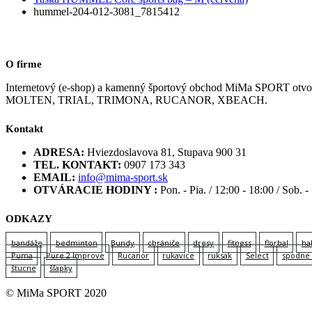
hummel-204-012-3081_7815412
O firme
Internetový (e-shop) a kamenný športový obchod MiMa SPORT
MOLTEN, TRIAL, TRIMONA, RUCANOR, XBEACH.
Kontakt
ADRESA:
Hviezdoslavova 81, Stupava 900 31
TEL. KONTAKT:
0907 173 343
EMAIL:
info@mima-sport.sk
OTVÁRACIE HODINY :
Pon. - Pia. / 12:00 - 18:00 / Sob. -
ODKAZY
bandáže
bedminton
Bundy
chrániče
dresy
fitness
florbal
ha
Puma
Pure 2 Improve
Rucanor
rukavice
ruksak
Select
spodne 
štucne
šľapky
© MiMa SPORT 2020