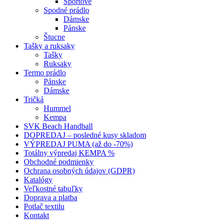
Športové
Spodné prádlo
Dámske
Pánske
Štucne
Tašky a ruksaky
Tašky
Ruksaky
Termo prádlo
Pánske
Dámske
Tričká
Hummel
Kempa
SVK Beach Handball
DOPREDAJ – posledné kusy skladom
VÝPREDAJ PUMA (až do -70%)
Totálny výpredaj KEMPA %
Obchodné podmienky
Ochrana osobných údajov (GDPR)
Katalógy
Veľkostné tabuľky
Doprava a platba
Potlač textilu
Kontakt