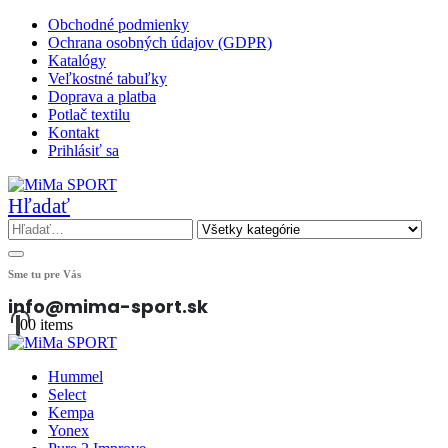
Obchodné podmienky
Ochrana osobných údajov (GDPR)
Katalógy
Veľkostné tabuľky
Doprava a platba
Potlač textilu
Kontakt
Prihlásiť sa
Hľadať
Sme tu pre Vás
info@mima-sport.sk
0
0 items
Hummel
Select
Kempa
Yonex