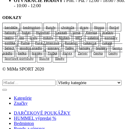
OTVÁRACIE HODINY :
Pon. - Pia. / 12:00 - 18:00 / Sob.
- 10:00 - 12:00
ODKAZY
bandáže
bedminton
Bundy
chrániče
dresy
fitness
florbal
halovky
hokej
Hummel
Icepeak
Joma
Kempa
kraťasy
legíny
lep
lopty
mikiny
Molten
MPS
ostatné
ponožky
potítka
Puma
Pure 2 Improve
Rucanor
rukavice
ruksak
Select
spodne pradlo
súpravy
Tašky
tenisky
tepláky
termo
prádlo
tielko
trenky
Tričká
Yonex
Zanier
čiapka
čiapky
športové pomôcky
štucne
šľapky
© MiMa SPORT 2020
Kategórie
Značky
DARČEKOVÉ POUKÁŽKY
HUMMEL výpredaj %
Bedminton
Bundy a súpravy