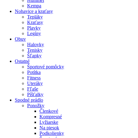
Hummel
Kempa
Nohavice a kraťasy
Tepláky
Kraťasy
Plavky
Legíny
Obuv
Halovky
Tenisky
Šľapky
Ostatné
Športové pomôcky
Potítka
Fitness
Uteráky
Fľaše
Píšťalky
Spodné prádlo
Ponožky
Členkové
Kompresné
Lyžiarske
Na piesok
Podkolienky