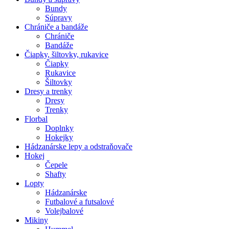
Bundy
Súpravy
Chrániče a bandáže
Chrániče
Bandáže
Čiapky, šiltovky, rukavice
Čiapky
Rukavice
Šiltovky
Dresy a trenky
Dresy
Trenky
Florbal
Doplnky
Hokejky
Hádzanárske lepy a odstraňovače
Hokej
Čepele
Shafty
Lopty
Hádzanárske
Futbalové a futsalové
Volejbalové
Mikiny