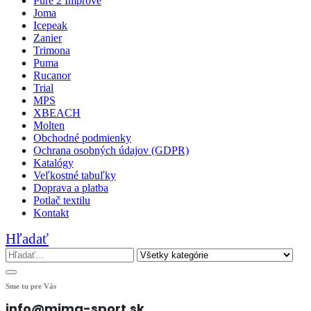
Pure 2 Improve
Joma
Icepeak
Zanier
Trimona
Puma
Rucanor
Trial
MPS
XBEACH
Molten
Obchodné podmienky
Ochrana osobných údajov (GDPR)
Katalógy
Veľkostné tabuľky
Doprava a platba
Potlač textilu
Kontakt
Hľadať
Sme tu pre Vás
info@mima-sport.sk