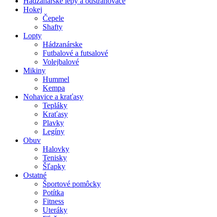
Hádzanárske lepy a odstraňovače
Hokej
Čepele
Shafty
Lopty
Hádzanárske
Futbalové a futsalové
Volejbalové
Mikiny
Hummel
Kempa
Nohavice a kraťasy
Tepláky
Kraťasy
Plavky
Legíny
Obuv
Halovky
Tenisky
Šľapky
Ostatné
Športové pomôcky
Potítka
Fitness
Uteráky