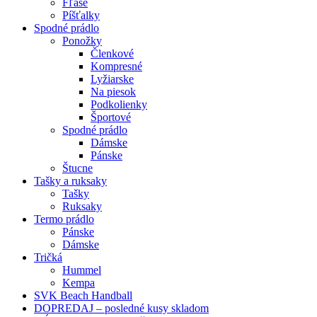
Fľaše
Píšťalky
Spodné prádlo
Ponožky
Členkové
Kompresné
Lyžiarske
Na piesok
Podkolienky
Športové
Spodné prádlo
Dámske
Pánske
Štucne
Tašky a ruksaky
Tašky
Ruksaky
Termo prádlo
Pánske
Dámske
Tričká
Hummel
Kempa
SVK Beach Handball
DOPREDAJ – posledné kusy skladom