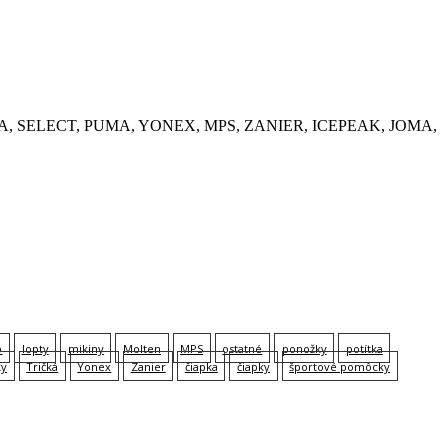
, KEMPA, SELECT, PUMA, YONEX, MPS, ZANIER, ICEPEAK, JOMA,
p
lopty
mikiny
Molten
MPS
ostatné
ponožky
potítka
ky
Tričká
Yonex
Zanier
čiapka
čiapky
športové pomôcky