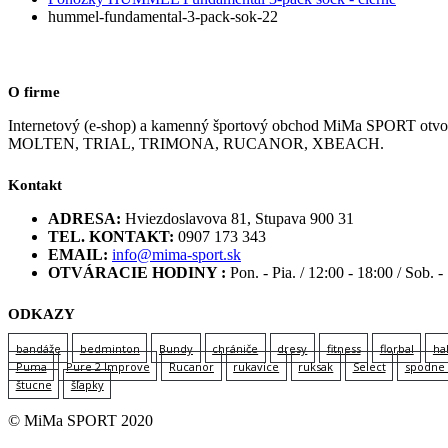
hummel-fundamental-3-pack-sok-22
O firme
Internetový (e-shop) a kamenný športový obchod MiMa SPORT
MOLTEN, TRIAL, TRIMONA, RUCANOR, XBEACH.
Kontakt
ADRESA:
Hviezdoslavova 81, Stupava 900 31
TEL. KONTAKT:
0907 173 343
EMAIL:
info@mima-sport.sk
OTVÁRACIE HODINY :
Pon. - Pia. / 12:00 - 18:00 / Sob. -
ODKAZY
bandáže
bedminton
Bundy
chrániče
dresy
fitness
florbal
ha
Puma
Pure 2 Improve
Rucanor
rukavice
ruksak
Select
spodne 
štucne
šľapky
© MiMa SPORT 2020