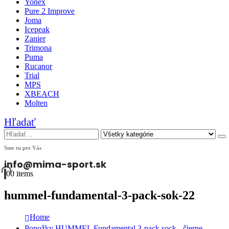
Yonex
Pure 2 Improve
Joma
Icepeak
Zanier
Trimona
Puma
Rucanor
Trial
MPS
XBEACH
Molten
Hľadať
Sme tu pre Vás
info@mima-sport.sk
0
0 items
hummel-fundamental-3-pack-sok-22
Home
Ponožky HUMMEL Fundamental 3-pack sock - čierne