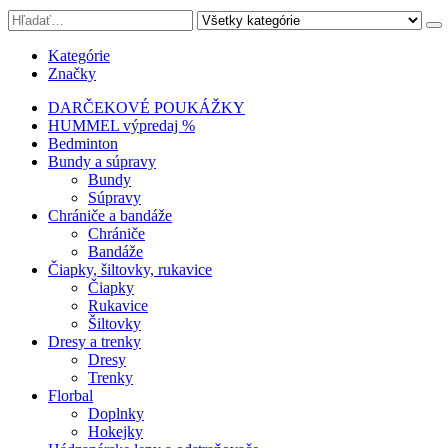
Kategórie
Značky
DARČEKOVÉ POUKÁŽKY
HUMMEL výpredaj %
Bedminton
Bundy a súpravy
Bundy
Súpravy
Chrániče a bandáže
Chrániče
Bandáže
Čiapky, šiltovky, rukavice
Čiapky
Rukavice
Šiltovky
Dresy a trenky
Dresy
Trenky
Florbal
Doplnky
Hokejky