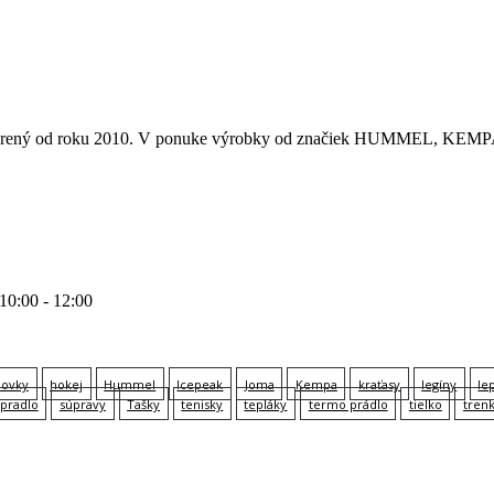
 otvorený od roku 2010. V ponuke výrobky od značiek HUMMEL
 10:00 - 12:00
lovky
hokej
Hummel
Icepeak
Joma
Kempa
kraťasy
legíny
le
pradlo
súpravy
Tašky
tenisky
tepláky
termo prádlo
tielko
tren