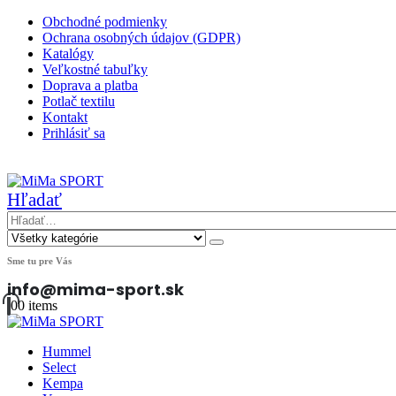
Obchodné podmienky
Ochrana osobných údajov (GDPR)
Katalógy
Veľkostné tabuľky
Doprava a platba
Potlač textilu
Kontakt
Prihlásiť sa
|
Hľadať
Sme tu pre Vás
info@mima-sport.sk
0
0 items
Hummel
Select
Kempa