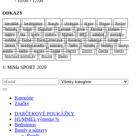
- 10:00 - 12:00
ODKAZY
bandáže
bedminton
Bundy
chrániče
dresy
fitness
florbal
halovky
hokej
Hummel
Icepeak
Joma
Kempa
kraťasy
legíny
lep
lopty
mikiny
Molten
MPS
ostatné
ponožky
potítka
Puma
Pure 2 Improve
Rucanor
rukavice
ruksak
Select
spodne pradlo
súpravy
Tašky
tenisky
tepláky
termo
prádlo
tielko
trenky
Tričká
Yonex
Zanier
čiapka
čiapky
športové pomôcky
štucne
šľapky
© MiMa SPORT 2020
Kategórie
Značky
DARČEKOVÉ POUKÁŽKY
HUMMEL výpredaj %
Bedminton
Bundy a súpravy
Bundy