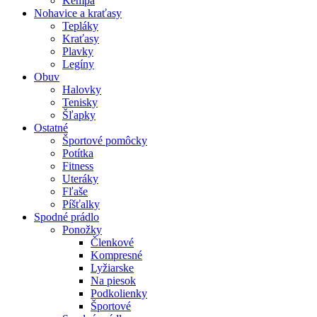
Kempa
Nohavice a kraťasy
Tepláky
Kraťasy
Plavky
Legíny
Obuv
Halovky
Tenisky
Šľapky
Ostatné
Športové pomôcky
Potítka
Fitness
Uteráky
Fľaše
Píšťalky
Spodné prádlo
Ponožky
Členkové
Kompresné
Lyžiarske
Na piesok
Podkolienky
Športové