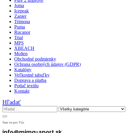
Pure 2 Improve
Joma
Icepeak
Zanier
Trimona
Puma
Rucanor
Trial
MPS
XBEACH
Molten
Obchodné podmienky
Ochrana osobných údajov (GDPR)
Katalógy
Veľkostné tabuľky
Doprava a platba
Potlač textilu
Kontakt
Hľadať
Sme tu pre Vás
info@mima-sport.sk