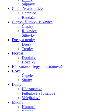
Súpravy
Chrániče a bandáže
Chrániče
Bandáže
Čiapky, šiltovky, rukavice
Čiapky
Rukavice
Šiltovky
Dresy a trenky
Dresy
Trenky
Florbal
Doplnky
Hokejky
Hádzanárske lepy a odstraňovače
Hokej
Čepele
Shafty
Lopty
Hádzanárske
Futbalové a futsalové
Volejbalové
Mikiny
Hummel