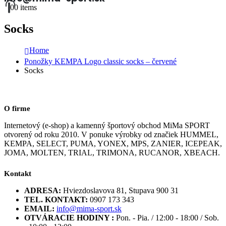
0
0 items
Socks
Home
Ponožky KEMPA Logo classic socks – červené
Socks
O firme
Internetový (e-shop) a kamenný športový obchod MiMa SPORT
otvorený od roku 2010. V ponuke výrobky od značiek HUMMEL,
KEMPA, SELECT, PUMA, YONEX, MPS, ZANIER, ICEPEAK,
JOMA, MOLTEN, TRIAL, TRIMONA, RUCANOR, XBEACH.
Kontakt
ADRESA:
Hviezdoslavova 81, Stupava 900 31
TEL. KONTAKT:
0907 173 343
EMAIL:
info@mima-sport.sk
OTVÁRACIE HODINY :
Pon. - Pia. / 12:00 - 18:00 / Sob.