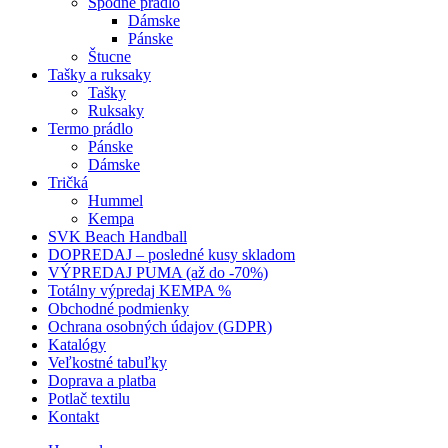
Spodné prádlo
Dámske
Pánske
Štucne
Tašky a ruksaky
Tašky
Ruksaky
Termo prádlo
Pánske
Dámske
Tričká
Hummel
Kempa
SVK Beach Handball
DOPREDAJ – posledné kusy skladom
VÝPREDAJ PUMA (až do -70%)
Totálny výpredaj KEMPA %
Obchodné podmienky
Ochrana osobných údajov (GDPR)
Katalógy
Veľkostné tabuľky
Doprava a platba
Potlač textilu
Kontakt