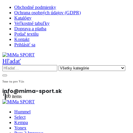
Obchodné podmienky
Ochrana osobných údajov (GDPR)
Katalógy
Veľkostné tabuľky
Doprava a platba
Potlač textilu
Kontakt
Prihlásiť sa
Hľadať
Sme tu pre Vás
info@mima-sport.sk
0
0 items
Hummel
Select
Kempa
Yonex