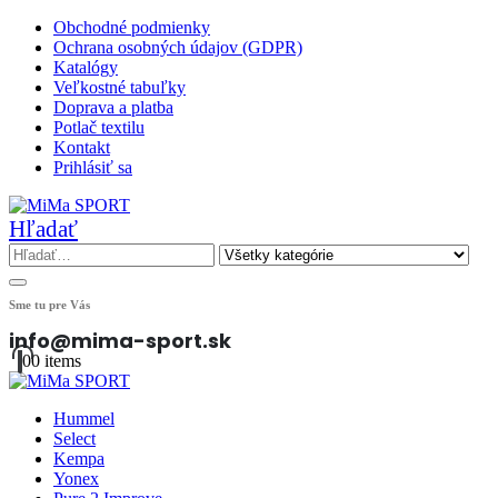
Obchodné podmienky
Ochrana osobných údajov (GDPR)
Katalógy
Veľkostné tabuľky
Doprava a platba
Potlač textilu
Kontakt
Prihlásiť sa
Hľadať
Sme tu pre Vás
info@mima-sport.sk
0
0 items
Hummel
Select
Kempa
Yonex