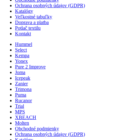
Ochrana osobných údajov (GDPR)
Katalógy
Veľkostné tabuľky
Doprava a platba
Potlač textilu
Kontakt
Hummel
Select
Kempa
Yonex
Pure 2 Improve
Joma
Icepeak
Zanier
Trimona
Puma
Rucanor
Trial
MPS
XBEACH
Molten
Obchodné podmienky
Ochrana osobných údajov (GDPR)
Katalógy