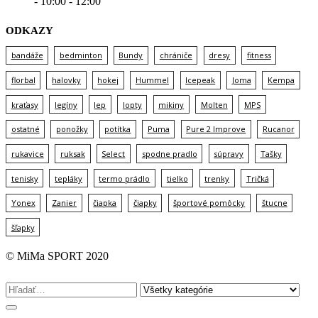
- 10:00 - 12:00
ODKAZY
bandáže
bedminton
Bundy
chrániče
dresy
fitness
florbal
halovky
hokej
Hummel
Icepeak
Joma
Kempa
kraťasy
legíny
lep
lopty
mikiny
Molten
MPS
ostatné
ponožky
potítka
Puma
Pure 2 Improve
Rucanor
rukavice
ruksak
Select
spodne pradlo
súpravy
Tašky
tenisky
tepláky
termo prádlo
tielko
trenky
Tričká
Yonex
Zanier
čiapka
čiapky
športové pomôcky
štucne
šľapky
© MiMa SPORT 2020