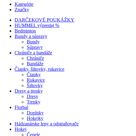
Kategórie
Značky
DARČEKOVÉ POUKÁŽKY
HUMMEL výpredaj %
Bedminton
Bundy a súpravy
Bundy
Súpravy
Chrániče a bandáže
Chrániče
Bandáže
Čiapky, šiltovky, rukavice
Čiapky
Rukavice
Šiltovky
Dresy a trenky
Dresy
Trenky
Florbal
Doplnky
Hokejky
Hádzanárske lepy a odstraňovače
Hokej
Čepele