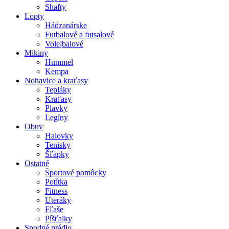
Shafty
Lopty
Hádzanárske
Futbalové a futsalové
Volejbalové
Mikiny
Hummel
Kempa
Nohavice a kraťasy
Tepláky
Kraťasy
Plavky
Legíny
Obuv
Halovky
Tenisky
Šľapky
Ostatné
Športové pomôcky
Potítka
Fitness
Uteráky
Fľaše
Píšťalky
Spodné prádlo