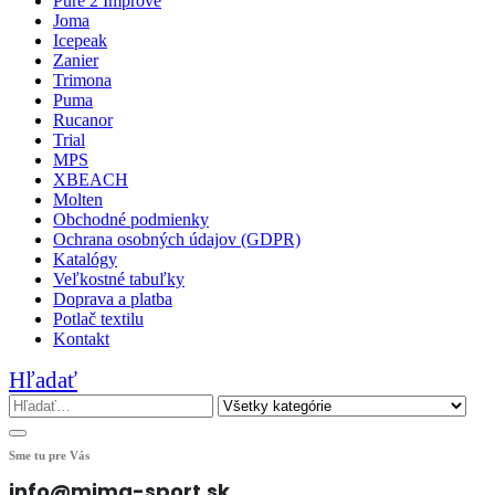
Pure 2 Improve
Joma
Icepeak
Zanier
Trimona
Puma
Rucanor
Trial
MPS
XBEACH
Molten
Obchodné podmienky
Ochrana osobných údajov (GDPR)
Katalógy
Veľkostné tabuľky
Doprava a platba
Potlač textilu
Kontakt
Hľadať
Sme tu pre Vás
info@mima-sport.sk