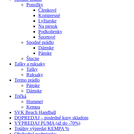
Ponožky
Členkové
Kompresné
Lyžiarske
Na piesok
Podkolienky
Športové
Spodné prádlo
Dámske
Pánske
Štucne
Tašky a ruksaky
Tašky
Ruksaky
Termo prádlo
Pánske
Dámske
Tričká
Hummel
Kempa
SVK Beach Handball
DOPREDAJ – posledné kusy skladom
VÝPREDAJ PUMA (až do -70%)
Totálny výpredaj KEMPA %
Obchodné podmienky