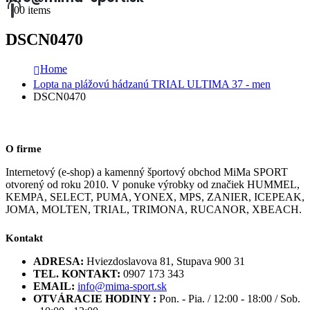
0
0 items
DSCN0470
Home
Lopta na plážovú hádzanú TRIAL ULTIMA 37 - men
DSCN0470
O firme
Internetový (e-shop) a kamenný športový obchod MiMa SPORT
otvorený od roku 2010. V ponuke výrobky od značiek HUMMEL,
KEMPA, SELECT, PUMA, YONEX, MPS, ZANIER, ICEPEAK,
JOMA, MOLTEN, TRIAL, TRIMONA, RUCANOR, XBEACH.
Kontakt
ADRESA:
Hviezdoslavova 81, Stupava 900 31
TEL. KONTAKT:
0907 173 343
EMAIL:
info@mima-sport.sk
OTVÁRACIE HODINY :
Pon. - Pia. / 12:00 - 18:00 / Sob.