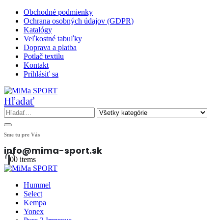
Obchodné podmienky
Ochrana osobných údajov (GDPR)
Katalógy
Veľkostné tabuľky
Doprava a platba
Potlač textilu
Kontakt
Prihlásiť sa
Hľadať
Sme tu pre Vás
info@mima-sport.sk
0
0 items
Hummel
Select
Kempa
Yonex