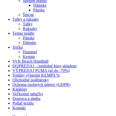
Spodné prádlo
Dámske
Pánske
Štucne
Tašky a ruksaky
Tašky
Ruksaky
Termo prádlo
Pánske
Dámske
Tričká
Hummel
Kempa
SVK Beach Handball
DOPREDAJ – posledné kusy skladom
VÝPREDAJ PUMA (až do -70%)
Totálny výpredaj KEMPA %
Obchodné podmienky
Ochrana osobných údajov (GDPR)
Katalógy
Veľkostné tabuľky
Doprava a platba
Potlač textilu
Kontakt