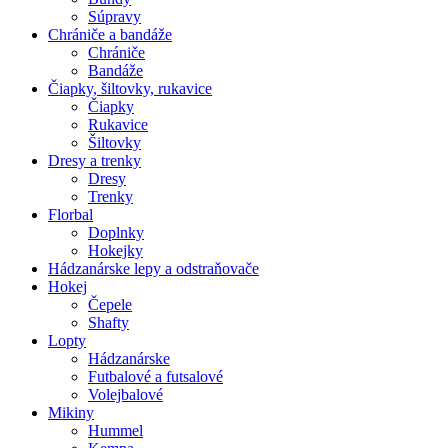
Súpravy
Chrániče a bandáže
Chrániče
Bandáže
Čiapky, šiltovky, rukavice
Čiapky
Rukavice
Šiltovky
Dresy a trenky
Dresy
Trenky
Florbal
Doplnky
Hokejky
Hádzanárske lepy a odstraňovače
Hokej
Čepele
Shafty
Lopty
Hádzanárske
Futbalové a futsalové
Volejbalové
Mikiny
Hummel