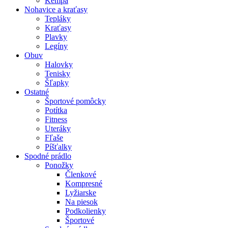
Kempa
Nohavice a kraťasy
Tepláky
Kraťasy
Plavky
Legíny
Obuv
Halovky
Tenisky
Šľapky
Ostatné
Športové pomôcky
Potítka
Fitness
Uteráky
Fľaše
Píšťalky
Spodné prádlo
Ponožky
Členkové
Kompresné
Lyžiarske
Na piesok
Podkolienky
Športové