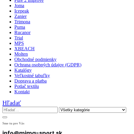
Pure 2 Improve
Joma
Icepeak
Zanier
Trimona
Puma
Rucanor
Trial
MPS
XBEACH
Molten
Obchodné podmienky
Ochrana osobných údajov (GDPR)
Katalógy
Veľkostné tabuľky
Doprava a platba
Potlač textilu
Kontakt
Hľadať
Sme tu pre Vás
info@mima-sport.sk