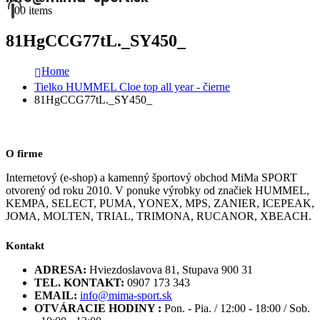
0
0 items
81HgCCG77tL._SY450_
Home
Tielko HUMMEL Cloe top all year - čierne
81HgCCG77tL._SY450_
O firme
Internetový (e-shop) a kamenný športový obchod MiMa SPORT
otvorený od roku 2010. V ponuke výrobky od značiek HUMMEL,
KEMPA, SELECT, PUMA, YONEX, MPS, ZANIER, ICEPEAK,
JOMA, MOLTEN, TRIAL, TRIMONA, RUCANOR, XBEACH.
Kontakt
ADRESA:
Hviezdoslavova 81, Stupava 900 31
TEL. KONTAKT:
0907 173 343
EMAIL:
info@mima-sport.sk
OTVÁRACIE HODINY :
Pon. - Pia. / 12:00 - 18:00 / Sob.