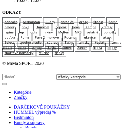
- 10:00 - 12:00
ODKAZY
bandáže
bedminton
Bundy
chrániče
dresy
fitness
florbal
halovky
hokej
Hummel
Icepeak
Joma
Kempa
kraťasy
legíny
lep
lopty
mikiny
Molten
MPS
ostatné
ponožky
potítka
Puma
Pure 2 Improve
Rucanor
rukavice
ruksak
Select
spodne pradlo
súpravy
Tašky
tenisky
tepláky
termo
prádlo
tielko
trenky
Tričká
Yonex
Zanier
čiapka
čiapky
športové pomôcky
štucne
šľapky
© MiMa SPORT 2020
Kategórie
Značky
DARČEKOVÉ POUKÁŽKY
HUMMEL výpredaj %
Bedminton
Bundy a súpravy
Bundy