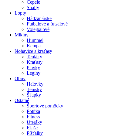
Čepele
Shafty
Lopty
Hádzanárske
Futbalové a futsalové
Volejbalové
Mikiny
Hummel
Kempa
Nohavice a kraťasy
Tepláky
Kraťasy
Plavky
Legíny
Obuv
Halovky
Tenisky
Šľapky
Ostatné
Športové pomôcky
Potítka
Fitness
Uteráky
Fľaše
Píšťalky