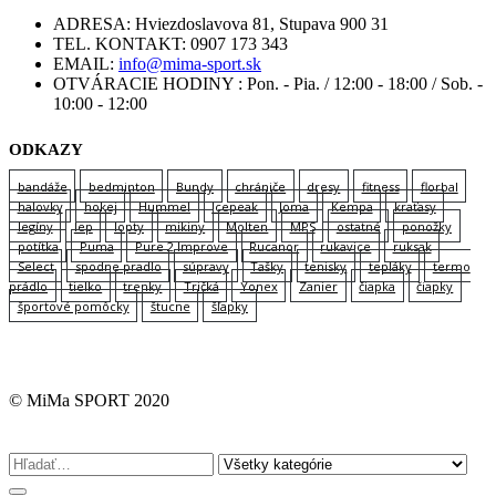
ADRESA:
Hviezdoslavova 81, Stupava 900 31
TEL. KONTAKT:
0907 173 343
EMAIL:
info@mima-sport.sk
OTVÁRACIE HODINY :
Pon. - Pia. / 12:00 - 18:00 / Sob. -
10:00 - 12:00
ODKAZY
bandáže
bedminton
Bundy
chrániče
dresy
fitness
florbal
halovky
hokej
Hummel
Icepeak
Joma
Kempa
kraťasy
legíny
lep
lopty
mikiny
Molten
MPS
ostatné
ponožky
potítka
Puma
Pure 2 Improve
Rucanor
rukavice
ruksak
Select
spodne pradlo
súpravy
Tašky
tenisky
tepláky
termo
prádlo
tielko
trenky
Tričká
Yonex
Zanier
čiapka
čiapky
športové pomôcky
štucne
šľapky
© MiMa SPORT 2020