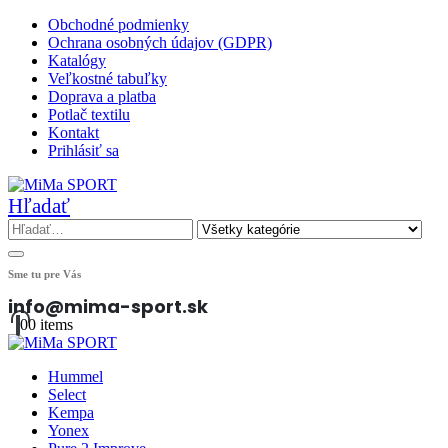
Obchodné podmienky
Ochrana osobných údajov (GDPR)
Katalógy
Veľkostné tabuľky
Doprava a platba
Potlač textilu
Kontakt
Prihlásiť sa
Hľadať
Sme tu pre Vás
info@mima-sport.sk
0
0 items
Hummel
Select
Kempa
Yonex