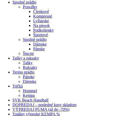
Spodné prádlo
Ponožky
Členkové
Kompresné
Lyžiarske
Na piesok
Podkolienky
Športové
Spodné prádlo
Dámske
Pánske
Štucne
Tašky a ruksaky
Tašky
Ruksaky
Termo prádlo
Pánske
Dámske
Tričká
Hummel
Kempa
SVK Beach Handball
DOPREDAJ – posledné kusy skladom
VÝPREDAJ PUMA (až do -70%)
Totálny výpredaj KEMPA %