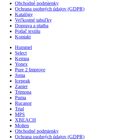
Obchodné podmienky
Ochrana osobných údajov (GDPR)
Katalógy
Veľkostné tabuľky
Doprava a platba
Potlač textilu
Kontakt
Hummel
Select
Kempa
Yonex
Pure 2 Improve
Joma
Icepeak
Zanier
Trimona
Puma
Rucanor
Trial
MPS
XBEACH
Molten
Obchodné podmienky
Ochrana osobných údajov (GDPR)