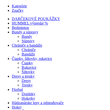
Kategórie
Značky
DARČEKOVÉ POUKÁŽKY
HUMMEL výpredaj %
Bedminton
Bundy a súpravy
Bundy
Súpravy
Chrániče a bandáže
Chrániče
Bandáže
Čiapky, šiltovky, rukavice
Čiapky
Rukavice
Šiltovky
Dresy a trenky
Dresy
Trenky
Florbal
Doplnky
Hokejky
Hádzanárske lepy a odstraňovače
Hokej