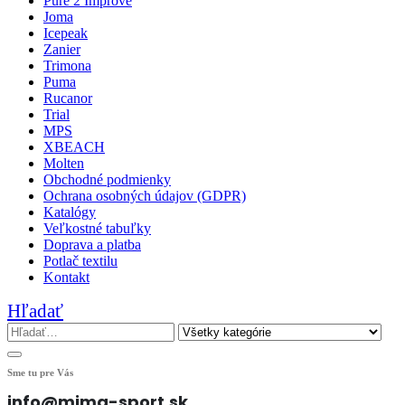
Pure 2 Improve
Joma
Icepeak
Zanier
Trimona
Puma
Rucanor
Trial
MPS
XBEACH
Molten
Obchodné podmienky
Ochrana osobných údajov (GDPR)
Katalógy
Veľkostné tabuľky
Doprava a platba
Potlač textilu
Kontakt
Hľadať
Sme tu pre Vás
info@mima-sport.sk