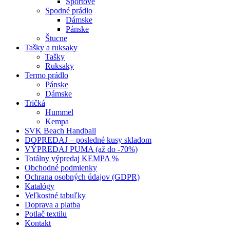
Športové
Spodné prádlo
Dámske
Pánske
Štucne
Tašky a ruksaky
Tašky
Ruksaky
Termo prádlo
Pánske
Dámske
Tričká
Hummel
Kempa
SVK Beach Handball
DOPREDAJ – posledné kusy skladom
VÝPREDAJ PUMA (až do -70%)
Totálny výpredaj KEMPA %
Obchodné podmienky
Ochrana osobných údajov (GDPR)
Katalógy
Veľkostné tabuľky
Doprava a platba
Potlač textilu
Kontakt