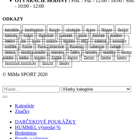
OTVÁRACIE HODINY :
Pon. - Pia. / 12:00 - 18:00 / Sob.
- 10:00 - 12:00
ODKAZY
bandáže
bedminton
Bundy
chrániče
dresy
fitness
florbal
halovky
hokej
Hummel
Icepeak
Joma
Kempa
kraťasy
legíny
lep
lopty
mikiny
Molten
MPS
ostatné
ponožky
potítka
Puma
Pure 2 Improve
Rucanor
rukavice
ruksak
Select
spodne pradlo
súpravy
Tašky
tenisky
tepláky
termo
prádlo
tielko
trenky
Tričká
Yonex
Zanier
čiapka
čiapky
športové pomôcky
štucne
šľapky
© MiMa SPORT 2020
Kategórie
Značky
DARČEKOVÉ POUKÁŽKY
HUMMEL výpredaj %
Bedminton
Bundy a súpravy