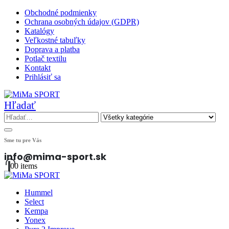
Obchodné podmienky
Ochrana osobných údajov (GDPR)
Katalógy
Veľkostné tabuľky
Doprava a platba
Potlač textilu
Kontakt
Prihlásiť sa
Hľadať
Sme tu pre Vás
info@mima-sport.sk
0
0 items
Hummel
Select
Kempa
Yonex