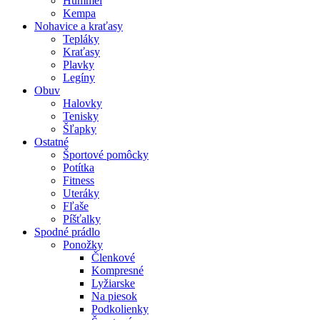
Hummel
Kempa
Nohavice a kraťasy
Tepláky
Kraťasy
Plavky
Legíny
Obuv
Halovky
Tenisky
Šľapky
Ostatné
Športové pomôcky
Potítka
Fitness
Uteráky
Fľaše
Píšťalky
Spodné prádlo
Ponožky
Členkové
Kompresné
Lyžiarske
Na piesok
Podkolienky