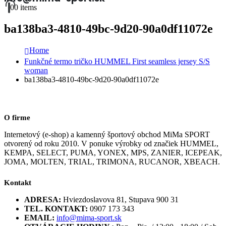
0
0 items
ba138ba3-4810-49bc-9d20-90a0df11072e
Home
Funkčné termo tričko HUMMEL First seamless jersey S/S
woman
ba138ba3-4810-49bc-9d20-90a0df11072e
O firme
Internetový (e-shop) a kamenný športový obchod MiMa SPORT
otvorený od roku 2010. V ponuke výrobky od značiek HUMMEL,
KEMPA, SELECT, PUMA, YONEX, MPS, ZANIER, ICEPEAK,
JOMA, MOLTEN, TRIAL, TRIMONA, RUCANOR, XBEACH.
Kontakt
ADRESA:
Hviezdoslavova 81, Stupava 900 31
TEL. KONTAKT:
0907 173 343
EMAIL:
info@mima-sport.sk