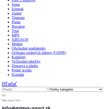
Pure 2 Improve
Joma
Icepeak
Zanier
Trimona
Puma
Rucanor
Trial
MPS
XBEACH
Molten
Obchodné podmienky
Ochrana osobných údajov (GDPR)
Katalógy
Veľkostné tabuľky
Doprava a platba
Potlač textilu
Kontakt
Hľadať
Sme tu pre Vás
info@mima-sport.sk