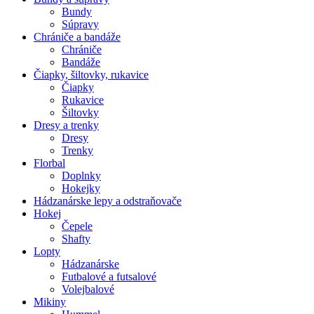
Bundy
Súpravy
Chrániče a bandáže
Chrániče
Bandáže
Čiapky, šiltovky, rukavice
Čiapky
Rukavice
Šiltovky
Dresy a trenky
Dresy
Trenky
Florbal
Doplnky
Hokejky
Hádzanárske lepy a odstraňovače
Hokej
Čepele
Shafty
Lopty
Hádzanárske
Futbalové a futsalové
Volejbalové
Mikiny