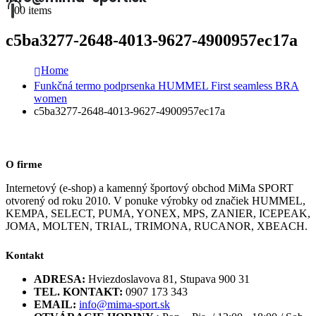
0
0 items
c5ba3277-2648-4013-9627-4900957ec17a
Home
Funkčná termo podprsenka HUMMEL First seamless BRA
women
c5ba3277-2648-4013-9627-4900957ec17a
O firme
Internetový (e-shop) a kamenný športový obchod MiMa SPORT
otvorený od roku 2010. V ponuke výrobky od značiek HUMMEL,
KEMPA, SELECT, PUMA, YONEX, MPS, ZANIER, ICEPEAK,
JOMA, MOLTEN, TRIAL, TRIMONA, RUCANOR, XBEACH.
Kontakt
ADRESA:
Hviezdoslavova 81, Stupava 900 31
TEL. KONTAKT:
0907 173 343
EMAIL:
info@mima-sport.sk