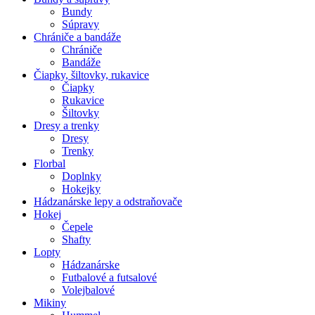
Bundy
Súpravy
Chrániče a bandáže
Chrániče
Bandáže
Čiapky, šiltovky, rukavice
Čiapky
Rukavice
Šiltovky
Dresy a trenky
Dresy
Trenky
Florbal
Doplnky
Hokejky
Hádzanárske lepy a odstraňovače
Hokej
Čepele
Shafty
Lopty
Hádzanárske
Futbalové a futsalové
Volejbalové
Mikiny