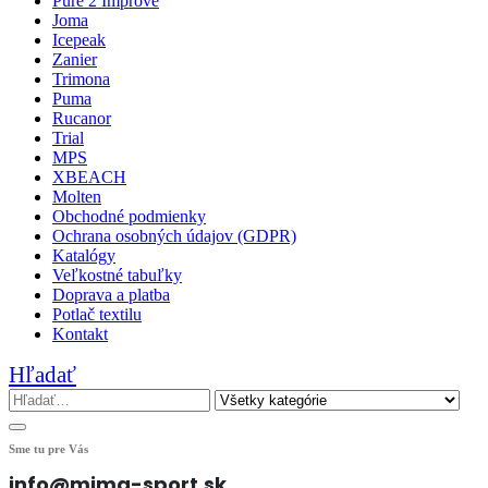
Pure 2 Improve
Joma
Icepeak
Zanier
Trimona
Puma
Rucanor
Trial
MPS
XBEACH
Molten
Obchodné podmienky
Ochrana osobných údajov (GDPR)
Katalógy
Veľkostné tabuľky
Doprava a platba
Potlač textilu
Kontakt
Hľadať
Sme tu pre Vás
info@mima-sport.sk