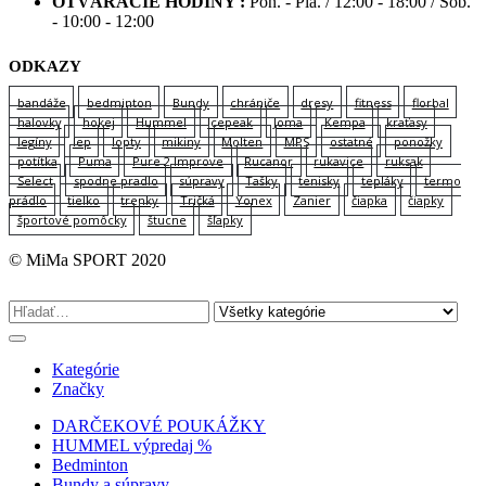
OTVÁRACIE HODINY :
Pon. - Pia. / 12:00 - 18:00 / Sob.
- 10:00 - 12:00
ODKAZY
bandáže
bedminton
Bundy
chrániče
dresy
fitness
florbal
halovky
hokej
Hummel
Icepeak
Joma
Kempa
kraťasy
legíny
lep
lopty
mikiny
Molten
MPS
ostatné
ponožky
potítka
Puma
Pure 2 Improve
Rucanor
rukavice
ruksak
Select
spodne pradlo
súpravy
Tašky
tenisky
tepláky
termo
prádlo
tielko
trenky
Tričká
Yonex
Zanier
čiapka
čiapky
športové pomôcky
štucne
šľapky
© MiMa SPORT 2020
Kategórie
Značky
DARČEKOVÉ POUKÁŽKY
HUMMEL výpredaj %
Bedminton
Bundy a súpravy