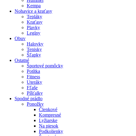
Hummel
Kempa
Nohavice a kraťasy
Tepláky
Kraťasy
Plavky
Legíny
Obuv
Halovky
Tenisky
Šľapky
Ostatné
Športové pomôcky
Potítka
Fitness
Uteráky
Fľaše
Píšťalky
Spodné prádlo
Ponožky
Členkové
Kompresné
Lyžiarske
Na piesok
Podkolienky