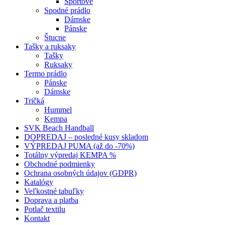
Športové
Spodné prádlo
Dámske
Pánske
Štucne
Tašky a ruksaky
Tašky
Ruksaky
Termo prádlo
Pánske
Dámske
Tričká
Hummel
Kempa
SVK Beach Handball
DOPREDAJ – posledné kusy skladom
VÝPREDAJ PUMA (až do -70%)
Totálny výpredaj KEMPA %
Obchodné podmienky
Ochrana osobných údajov (GDPR)
Katalógy
Veľkostné tabuľky
Doprava a platba
Potlač textilu
Kontakt