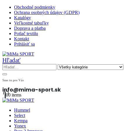
Obchodné podmienky
Ochrana osobných údajov (GDPR)
Katalógy
Veľkostné tabuľky
Doprava a platba
Potlač textilu
Kontakt
Prihlásiť sa
Hľadať
Sme tu pre Vás
info@mima-sport.sk
0
0 items
Hummel
Select
Kempa
Yonex