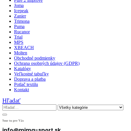
Pure 2 Improve
Joma
Icepeak
Zanier
Trimona
Puma
Rucanor
Trial
MPS
XBEACH
Molten
Obchodné podmienky
Ochrana osobných údajov (GDPR)
Katalógy
Veľkostné tabuľky
Doprava a platba
Potlač textilu
Kontakt
Hľadať
Sme tu pre Vás
info@mima-sport.sk