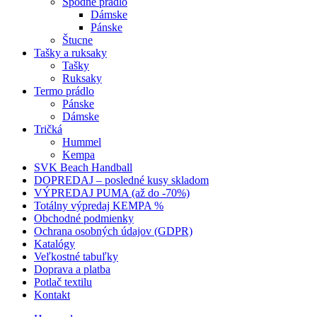
Spodné prádlo
Dámske
Pánske
Štucne
Tašky a ruksaky
Tašky
Ruksaky
Termo prádlo
Pánske
Dámske
Tričká
Hummel
Kempa
SVK Beach Handball
DOPREDAJ – posledné kusy skladom
VÝPREDAJ PUMA (až do -70%)
Totálny výpredaj KEMPA %
Obchodné podmienky
Ochrana osobných údajov (GDPR)
Katalógy
Veľkostné tabuľky
Doprava a platba
Potlač textilu
Kontakt