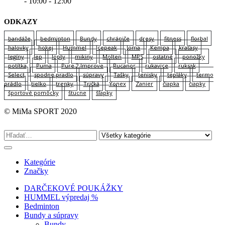
- 10:00 - 12:00
ODKAZY
bandáže
bedminton
Bundy
chrániče
dresy
fitness
florbal
halovky
hokej
Hummel
Icepeak
Joma
Kempa
kraťasy
legíny
lep
lopty
mikiny
Molten
MPS
ostatné
ponožky
potítka
Puma
Pure 2 Improve
Rucanor
rukavice
ruksak
Select
spodne pradlo
súpravy
Tašky
tenisky
tepláky
termo
prádlo
tielko
trenky
Tričká
Yonex
Zanier
čiapka
čiapky
športové pomôcky
štucne
šľapky
© MiMa SPORT 2020
Kategórie
Značky
DARČEKOVÉ POUKÁŽKY
HUMMEL výpredaj %
Bedminton
Bundy a súpravy
Bundy