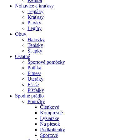
Kempa
Nohavice a kraťasy
Tepláky
Kraťasy
Plavky
Legíny
Obuv
Halovky
Tenisky
Šľapky
Ostatné
Športové pomôcky
Potítka
Fitness
Uteráky
Fľaše
Píšťalky
Spodné prádlo
Ponožky
Členkové
Kompresné
Lyžiarske
Na piesok
Podkolienky
Športové