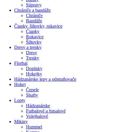
Súpravy
Chrániče a bandáže
Chrániče
Bandáže
Čiapky, šiltovky, rukavice
Čiapky
Rukavice
Šiltovky
Dresy a trenky
Dresy
Trenky
Florbal
Doplnky
Hokejky
Hádzanárske lepy a odstraňovače
Hokej
Čepele
Shafty
Lopty
Hádzanárske
Futbalové a futsalové
Volejbalové
Mikiny
Hummel