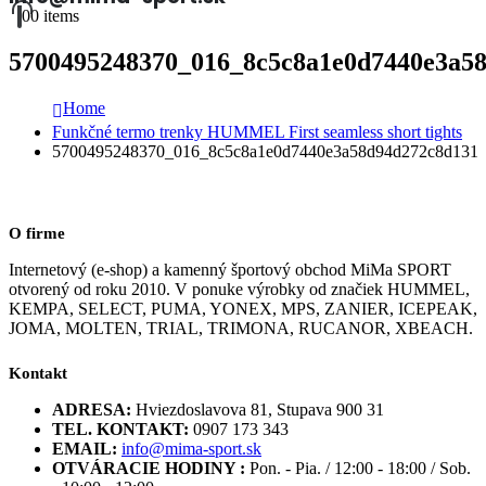
0
0 items
5700495248370_016_8c5c8a1e0d7440e3a5
Home
Funkčné termo trenky HUMMEL First seamless short tights
5700495248370_016_8c5c8a1e0d7440e3a58d94d272c8d131
O firme
Internetový (e-shop) a kamenný športový obchod MiMa SPORT
otvorený od roku 2010. V ponuke výrobky od značiek HUMMEL,
KEMPA, SELECT, PUMA, YONEX, MPS, ZANIER, ICEPEAK,
JOMA, MOLTEN, TRIAL, TRIMONA, RUCANOR, XBEACH.
Kontakt
ADRESA:
Hviezdoslavova 81, Stupava 900 31
TEL. KONTAKT:
0907 173 343
EMAIL:
info@mima-sport.sk
OTVÁRACIE HODINY :
Pon. - Pia. / 12:00 - 18:00 / Sob.