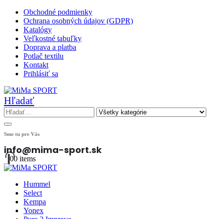
Obchodné podmienky
Ochrana osobných údajov (GDPR)
Katalógy
Veľkostné tabuľky
Doprava a platba
Potlač textilu
Kontakt
Prihlásiť sa
Hľadať
Sme tu pre Vás
info@mima-sport.sk
0
0 items
Hummel
Select
Kempa
Yonex