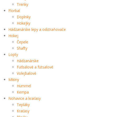
Trenky
Florbal
Doplnky
Hokejky
Hádzanárske lepy a odstraňovače
Hokej
Čepele
Shafty
Lopty
Hádzanárske
Futbalové a futsalové
Volejbalové
Mikiny
Hummel
Kempa
Nohavice a kraťasy
Tepláky
Kraťasy