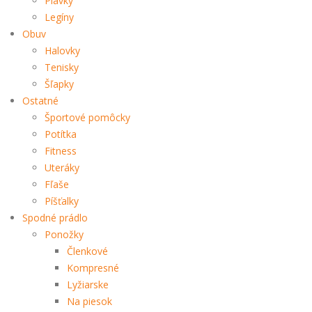
Plavky
Legíny
Obuv
Halovky
Tenisky
Šľapky
Ostatné
Športové pomôcky
Potítka
Fitness
Uteráky
Fľaše
Píšťalky
Spodné prádlo
Ponožky
Členkové
Kompresné
Lyžiarske
Na piesok