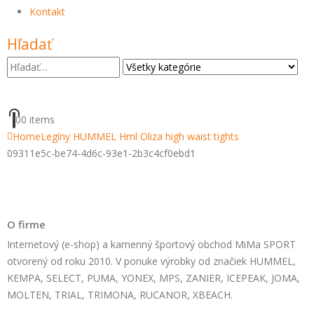
Kontakt
Hľadať
0
0 items
Home
Legíny HUMMEL Hml Oliza high waist tights
09311e5c-be74-4d6c-93e1-2b3c4cf0ebd1
O firme
Internetový (e-shop) a kamenný športový obchod MiMa SPORT
otvorený od roku 2010. V ponuke výrobky od značiek HUMMEL,
KEMPA, SELECT, PUMA, YONEX, MPS, ZANIER, ICEPEAK, JOMA,
MOLTEN, TRIAL, TRIMONA, RUCANOR, XBEACH.