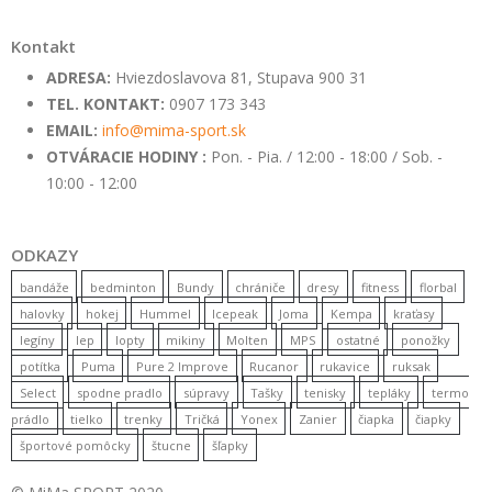
Kontakt
ADRESA:
Hviezdoslavova 81, Stupava 900 31
TEL. KONTAKT:
0907 173 343
EMAIL:
info@mima-sport.sk
OTVÁRACIE HODINY :
Pon. - Pia. / 12:00 - 18:00 / Sob. -
10:00 - 12:00
ODKAZY
bandáže
bedminton
Bundy
chrániče
dresy
fitness
florbal
halovky
hokej
Hummel
Icepeak
Joma
Kempa
kraťasy
legíny
lep
lopty
mikiny
Molten
MPS
ostatné
ponožky
potítka
Puma
Pure 2 Improve
Rucanor
rukavice
ruksak
Select
spodne pradlo
súpravy
Tašky
tenisky
tepláky
termo
prádlo
tielko
trenky
Tričká
Yonex
Zanier
čiapka
čiapky
športové pomôcky
štucne
šľapky