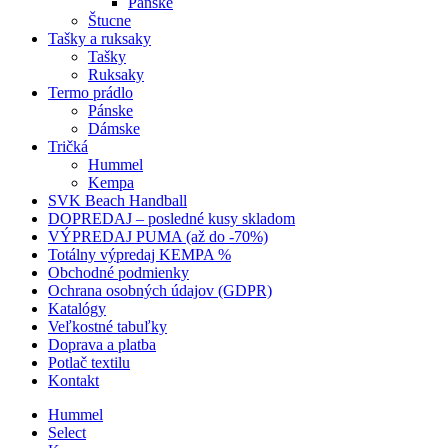
Pánske
Štucne
Tašky a ruksaky
Tašky
Ruksaky
Termo prádlo
Pánske
Dámske
Tričká
Hummel
Kempa
SVK Beach Handball
DOPREDAJ – posledné kusy skladom
VÝPREDAJ PUMA (až do -70%)
Totálny výpredaj KEMPA %
Obchodné podmienky
Ochrana osobných údajov (GDPR)
Katalógy
Veľkostné tabuľky
Doprava a platba
Potlač textilu
Kontakt
Hummel
Select