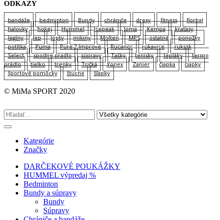
ODKAZY
bandáže
bedminton
Bundy
chrániče
dresy
fitness
florbal
halovky
hokej
Hummel
Icepeak
Joma
Kempa
kraťasy
legíny
lep
lopty
mikiny
Molten
MPS
ostatné
ponožky
potítka
Puma
Pure 2 Improve
Rucanor
rukavice
ruksak
Select
spodne pradlo
súpravy
Tašky
tenisky
tepláky
termo
prádlo
tielko
trenky
Tričká
Yonex
Zanier
čiapka
čiapky
športové pomôcky
štucne
šľapky
© MiMa SPORT 2020
Kategórie
Značky
DARČEKOVÉ POUKÁŽKY
HUMMEL výpredaj %
Bedminton
Bundy a súpravy
Bundy
Súpravy
Chrániče a bandáže