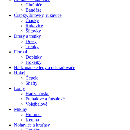
Chrániče
Bandáže
Čiapky, šiltovky, rukavice
Čiapky
Rukavice
Šiltovky
Dresy a trenky
Dresy
Trenky
Florbal
Doplnky
Hokejky
Hádzanárske lepy a odstraňovače
Hokej
Čepele
Shafty
Lopty
Hádzanárske
Futbalové a futsalové
Volejbalové
Mikiny
Hummel
Kempa
Nohavice a kraťasy