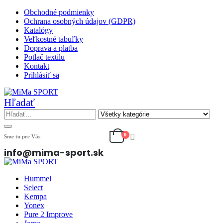
Obchodné podmienky
Ochrana osobných údajov (GDPR)
Katalógy
Veľkostné tabuľky
Doprava a platba
Potlač textilu
Kontakt
Prihlásiť sa
Hľadať
0
Sme tu pre Vás
info@mima-sport.sk
Hummel
Select
Kempa
Yonex
Pure 2 Improve