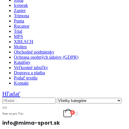
Joma
Icepeak
Zanier
Trimona
Puma
Rucanor
Trial
MPS
XBEACH
Molten
Obchodné podmienky
Ochrana osobných údajov (GDPR)
Katalógy
Veľkostné tabuľky
Doprava a platba
Potlač textilu
Kontakt
Hľadať
0
Sme tu pre Vás
info@mima-sport.sk