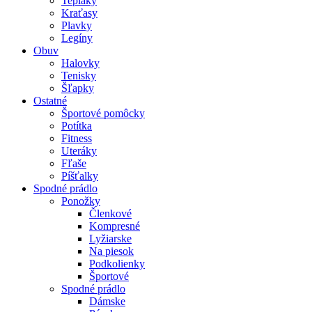
Tepláky
Kraťasy
Plavky
Legíny
Obuv
Halovky
Tenisky
Šľapky
Ostatné
Športové pomôcky
Potítka
Fitness
Uteráky
Fľaše
Píšťalky
Spodné prádlo
Ponožky
Členkové
Kompresné
Lyžiarske
Na piesok
Podkolienky
Športové
Spodné prádlo
Dámske