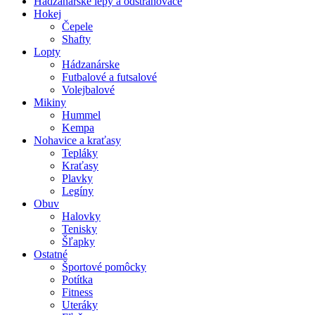
Hádzanárske lepy a odstraňovače
Hokej
Čepele
Shafty
Lopty
Hádzanárske
Futbalové a futsalové
Volejbalové
Mikiny
Hummel
Kempa
Nohavice a kraťasy
Tepláky
Kraťasy
Plavky
Legíny
Obuv
Halovky
Tenisky
Šľapky
Ostatné
Športové pomôcky
Potítka
Fitness
Uteráky