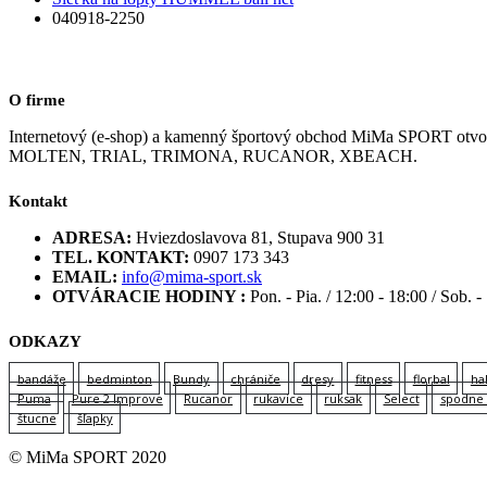
040918-2250
O firme
Internetový (e-shop) a kamenný športový obchod MiMa SPORT
MOLTEN, TRIAL, TRIMONA, RUCANOR, XBEACH.
Kontakt
ADRESA:
Hviezdoslavova 81, Stupava 900 31
TEL. KONTAKT:
0907 173 343
EMAIL:
info@mima-sport.sk
OTVÁRACIE HODINY :
Pon. - Pia. / 12:00 - 18:00 / Sob. -
ODKAZY
bandáže
bedminton
Bundy
chrániče
dresy
fitness
florbal
ha
Puma
Pure 2 Improve
Rucanor
rukavice
ruksak
Select
spodne 
štucne
šľapky
© MiMa SPORT 2020