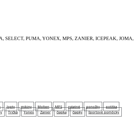
, KEMPA, SELECT, PUMA, YONEX, MPS, ZANIER, ICEPEAK, JOMA,
p
lopty
mikiny
Molten
MPS
ostatné
ponožky
potítka
ky
Tričká
Yonex
Zanier
čiapka
čiapky
športové pomôcky