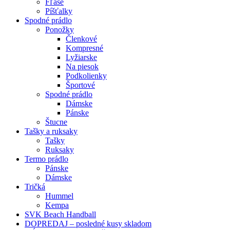
Fľaše
Píšťalky
Spodné prádlo
Ponožky
Členkové
Kompresné
Lyžiarske
Na piesok
Podkolienky
Športové
Spodné prádlo
Dámske
Pánske
Štucne
Tašky a ruksaky
Tašky
Ruksaky
Termo prádlo
Pánske
Dámske
Tričká
Hummel
Kempa
SVK Beach Handball
DOPREDAJ – posledné kusy skladom