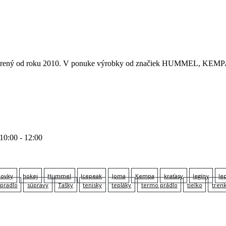
 otvorený od roku 2010. V ponuke výrobky od značiek HUMMEL
 10:00 - 12:00
lovky
hokej
Hummel
Icepeak
Joma
Kempa
kraťasy
legíny
le
pradlo
súpravy
Tašky
tenisky
tepláky
termo prádlo
tielko
tren