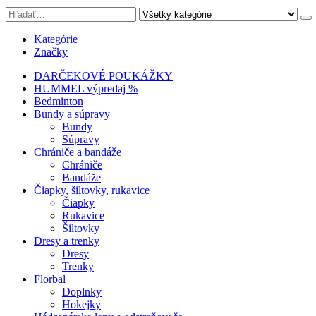
Kategórie
Značky
DARČEKOVÉ POUKÁŽKY
HUMMEL výpredaj %
Bedminton
Bundy a súpravy
Bundy
Súpravy
Chrániče a bandáže
Chrániče
Bandáže
Čiapky, šiltovky, rukavice
Čiapky
Rukavice
Šiltovky
Dresy a trenky
Dresy
Trenky
Florbal
Doplnky
Hokejky