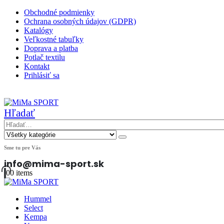
Obchodné podmienky
Ochrana osobných údajov (GDPR)
Katalógy
Veľkostné tabuľky
Doprava a platba
Potlač textilu
Kontakt
Prihlásiť sa
|
Hľadať
Sme tu pre Vás
info@mima-sport.sk
0
0 items
Hummel
Select
Kempa