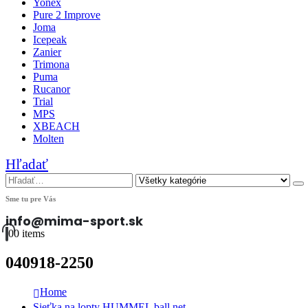
Yonex
Pure 2 Improve
Joma
Icepeak
Zanier
Trimona
Puma
Rucanor
Trial
MPS
XBEACH
Molten
Hľadať
Sme tu pre Vás
info@mima-sport.sk
0
0 items
040918-2250
Home
Sieťka na lopty HUMMEL ball net