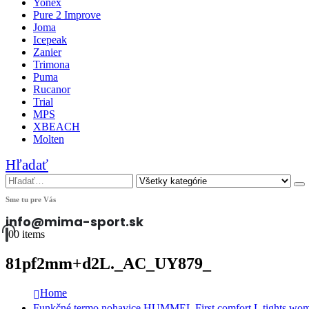
Yonex
Pure 2 Improve
Joma
Icepeak
Zanier
Trimona
Puma
Rucanor
Trial
MPS
XBEACH
Molten
Hľadať
Sme tu pre Vás
info@mima-sport.sk
0
0 items
81pf2mm+d2L._AC_UY879_
Home
Funkčné termo nohavice HUMMEL First comfort L tights wo