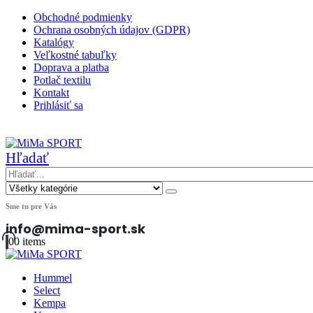
Obchodné podmienky
Ochrana osobných údajov (GDPR)
Katalógy
Veľkostné tabuľky
Doprava a platba
Potlač textilu
Kontakt
Prihlásiť sa
|
Hľadať
Sme tu pre Vás
info@mima-sport.sk
0
0 items
Hummel
Select
Kempa