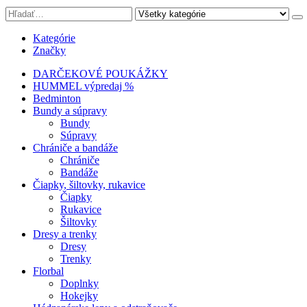
Kategórie
Značky
DARČEKOVÉ POUKÁŽKY
HUMMEL výpredaj %
Bedminton
Bundy a súpravy
Bundy
Súpravy
Chrániče a bandáže
Chrániče
Bandáže
Čiapky, šiltovky, rukavice
Čiapky
Rukavice
Šiltovky
Dresy a trenky
Dresy
Trenky
Florbal
Doplnky
Hokejky