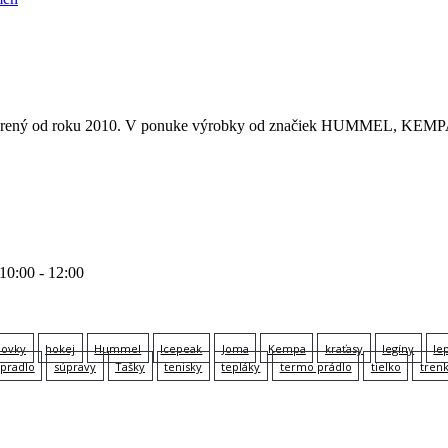
 otvorený od roku 2010. V ponuke výrobky od značiek HUMMEL
 10:00 - 12:00
lovky
hokej
Hummel
Icepeak
Joma
Kempa
kraťasy
legíny
le
pradlo
súpravy
Tašky
tenisky
tepláky
termo prádlo
tielko
tren