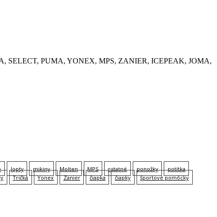
, KEMPA, SELECT, PUMA, YONEX, MPS, ZANIER, ICEPEAK, JOMA,
p
lopty
mikiny
Molten
MPS
ostatné
ponožky
potítka
ky
Tričká
Yonex
Zanier
čiapka
čiapky
športové pomôcky