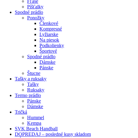
Fľaše
Píšťalky
Spodné prádlo
Ponožky
Členkové
Kompresné
Lyžiarske
Na piesok
Podkolienky
Športové
Spodné prádlo
Dámske
Pánske
Štucne
Tašky a ruksaky
Tašky
Ruksaky
Termo prádlo
Pánske
Dámske
Tričká
Hummel
Kempa
SVK Beach Handball
DOPREDAJ – posledné kusy skladom