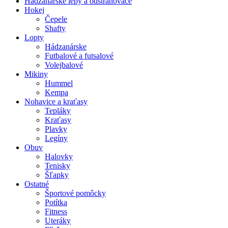
Hádzanárske lepy a odstraňovače
Hokej
Čepele
Shafty
Lopty
Hádzanárske
Futbalové a futsalové
Volejbalové
Mikiny
Hummel
Kempa
Nohavice a kraťasy
Tepláky
Kraťasy
Plavky
Legíny
Obuv
Halovky
Tenisky
Šľapky
Ostatné
Športové pomôcky
Potítka
Fitness
Uteráky