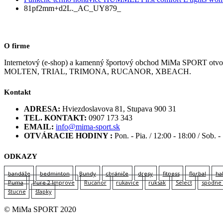
81pf2mm+d2L._AC_UY879_
O firme
Internetový (e-shop) a kamenný športový obchod MiMa SPORT
MOLTEN, TRIAL, TRIMONA, RUCANOR, XBEACH.
Kontakt
ADRESA:
Hviezdoslavova 81, Stupava 900 31
TEL. KONTAKT:
0907 173 343
EMAIL:
info@mima-sport.sk
OTVÁRACIE HODINY :
Pon. - Pia. / 12:00 - 18:00 / Sob. -
ODKAZY
bandáže
bedminton
Bundy
chrániče
dresy
fitness
florbal
ha
Puma
Pure 2 Improve
Rucanor
rukavice
ruksak
Select
spodne 
štucne
šľapky
© MiMa SPORT 2020