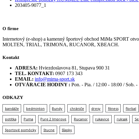
203405-9077_1
O firme
Internetový (e-shop) a kamenný športový obchod MiMa SPORT
MOLTEN, TRIAL, TRIMONA, RUCANOR, XBEACH.
Kontakt
ADRESA:
Hviezdoslavova 81, Stupava 900 31
TEL. KONTAKT:
0907 173 343
EMAIL:
info@mima-sport.sk
OTVÁRACIE HODINY :
Pon. - Pia. / 12:00 - 18:00 / Sob. -
ODKAZY
bandáže
bedminton
Bundy
chrániče
dresy
fitness
florbal
potítka
Puma
Pure 2 Improve
Rucanor
rukavice
ruksak
Se
športové pomôcky
štucne
šľapky