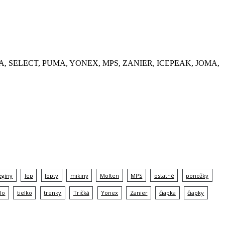
, KEMPA, SELECT, PUMA, YONEX, MPS, ZANIER, ICEPEAK, JOMA,
egíny
lep
lopty
mikiny
Molten
MPS
ostatné
ponožky
lo
tielko
trenky
Tričká
Yonex
Zanier
čiapka
čiapky