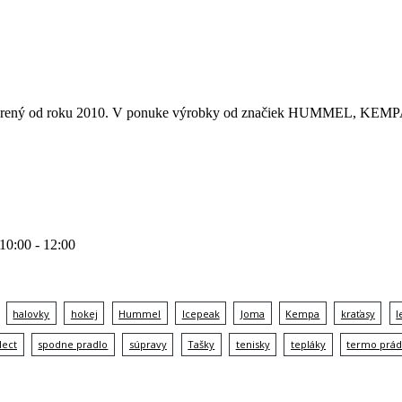
 otvorený od roku 2010. V ponuke výrobky od značiek HUMMEL
 10:00 - 12:00
halovky
hokej
Hummel
Icepeak
Joma
Kempa
kraťasy
l
lect
spodne pradlo
súpravy
Tašky
tenisky
tepláky
termo prád