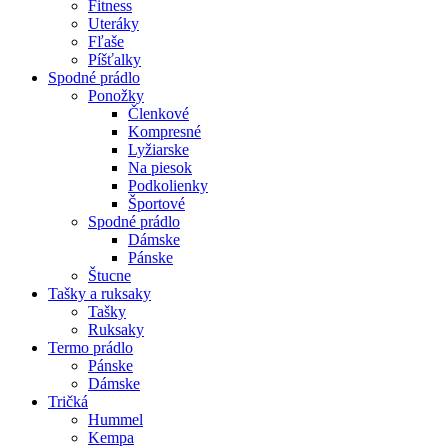
Fitness
Uteráky
Fľaše
Píšťalky
Spodné prádlo
Ponožky
Členkové
Kompresné
Lyžiarske
Na piesok
Podkolienky
Športové
Spodné prádlo
Dámske
Pánske
Štucne
Tašky a ruksaky
Tašky
Ruksaky
Termo prádlo
Pánske
Dámske
Tričká
Hummel
Kempa