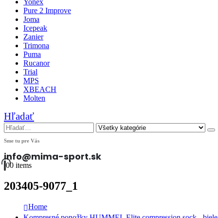
Yonex
Pure 2 Improve
Joma
Icepeak
Zanier
Trimona
Puma
Rucanor
Trial
MPS
XBEACH
Molten
Hľadať
Sme tu pre Vás
info@mima-sport.sk
0
0 items
203405-9077_1
Home
Kompresné ponožky HUMMEL Elite compression sock - biele