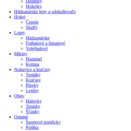
Doplnky
Hokejky
Hádzanárske lepy a odstraňovače
Hokej
Čepele
Shafty
Lopty
Hádzanárske
Futbalové a futsalové
Volejbalové
Mikiny
Hummel
Kempa
Nohavice a kraťasy
Tepláky
Kraťasy
Plavky
Legíny
Obuv
Halovky
Tenisky
Šľapky
Ostatné
Športové pomôcky
Potítka