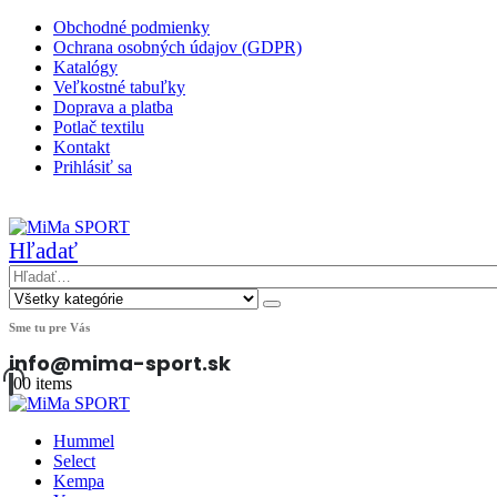
Obchodné podmienky
Ochrana osobných údajov (GDPR)
Katalógy
Veľkostné tabuľky
Doprava a platba
Potlač textilu
Kontakt
Prihlásiť sa
|
Hľadať
Sme tu pre Vás
info@mima-sport.sk
0
0 items
Hummel
Select
Kempa