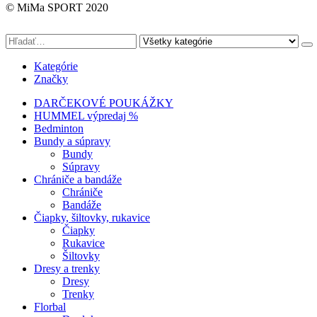
© MiMa SPORT 2020
Kategórie
Značky
DARČEKOVÉ POUKÁŽKY
HUMMEL výpredaj %
Bedminton
Bundy a súpravy
Bundy
Súpravy
Chrániče a bandáže
Chrániče
Bandáže
Čiapky, šiltovky, rukavice
Čiapky
Rukavice
Šiltovky
Dresy a trenky
Dresy
Trenky
Florbal