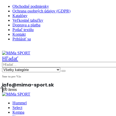
Obchodné podmienky
Ochrana osobných údajov (GDPR)
Katalógy
Veľkostné tabuľky
Doprava a platba
Potlač textilu
Kontakt
Prihlásiť sa
|
Hľadať
Sme tu pre Vás
info@mima-sport.sk
0
0 items
Hummel
Select
Kempa