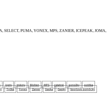
, KEMPA, SELECT, PUMA, YONEX, MPS, ZANIER, ICEPEAK, JOMA,
p
lopty
mikiny
Molten
MPS
ostatné
ponožky
potítka
ky
Tričká
Yonex
Zanier
čiapka
čiapky
športové pomôcky