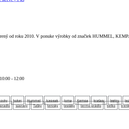
 otvorený od roku 2010. V ponuke výrobky od značiek HUMMEL
 10:00 - 12:00
lovky
hokej
Hummel
Icepeak
Joma
Kempa
kraťasy
legíny
le
pradlo
súpravy
Tašky
tenisky
tepláky
termo prádlo
tielko
tren