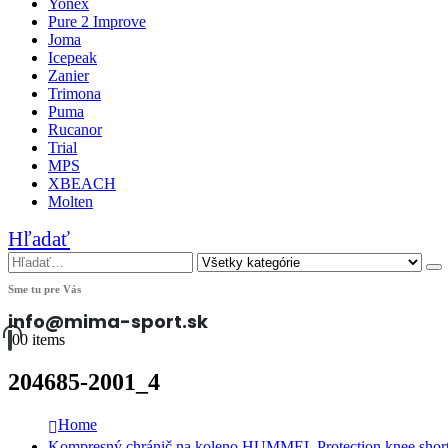
Yonex
Pure 2 Improve
Joma
Icepeak
Zanier
Trimona
Puma
Rucanor
Trial
MPS
XBEACH
Molten
Hľadať
Sme tu pre Vás
info@mima-sport.sk
0
0 items
204685-2001_4
Home
Kompresný chránič na koleno HUMMEL Protection knee short 