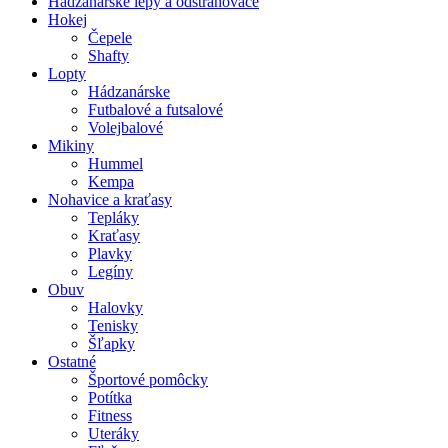
Hádzanárske lepy a odstraňovače
Hokej
Čepele
Shafty
Lopty
Hádzanárske
Futbalové a futsalové
Volejbalové
Mikiny
Hummel
Kempa
Nohavice a kraťasy
Tepláky
Kraťasy
Plavky
Legíny
Obuv
Halovky
Tenisky
Šľapky
Ostatné
Športové pomôcky
Potítka
Fitness
Uteráky