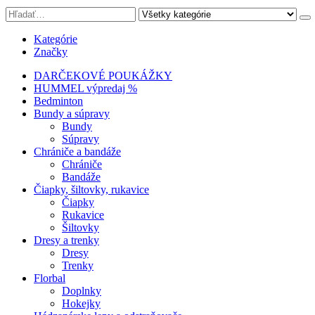
Kategórie
Značky
DARČEKOVÉ POUKÁŽKY
HUMMEL výpredaj %
Bedminton
Bundy a súpravy
Bundy
Súpravy
Chrániče a bandáže
Chrániče
Bandáže
Čiapky, šiltovky, rukavice
Čiapky
Rukavice
Šiltovky
Dresy a trenky
Dresy
Trenky
Florbal
Doplnky
Hokejky