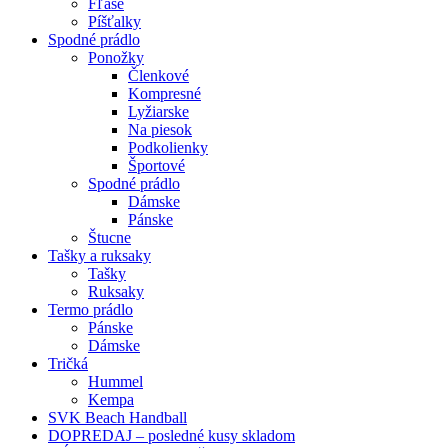
Fľaše
Píšťalky
Spodné prádlo
Ponožky
Členkové
Kompresné
Lyžiarske
Na piesok
Podkolienky
Športové
Spodné prádlo
Dámske
Pánske
Štucne
Tašky a ruksaky
Tašky
Ruksaky
Termo prádlo
Pánske
Dámske
Tričká
Hummel
Kempa
SVK Beach Handball
DOPREDAJ – posledné kusy skladom