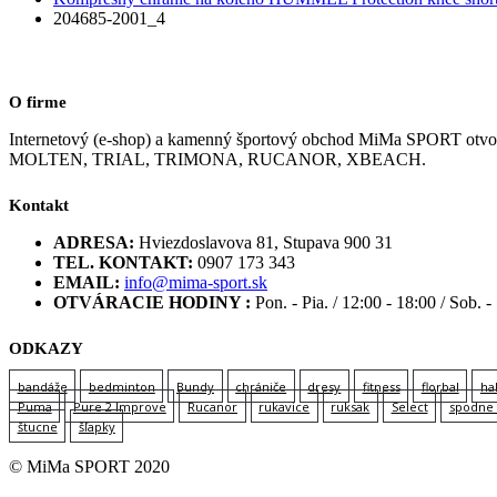
204685-2001_4
O firme
Internetový (e-shop) a kamenný športový obchod MiMa SPORT
MOLTEN, TRIAL, TRIMONA, RUCANOR, XBEACH.
Kontakt
ADRESA:
Hviezdoslavova 81, Stupava 900 31
TEL. KONTAKT:
0907 173 343
EMAIL:
info@mima-sport.sk
OTVÁRACIE HODINY :
Pon. - Pia. / 12:00 - 18:00 / Sob. -
ODKAZY
bandáže
bedminton
Bundy
chrániče
dresy
fitness
florbal
ha
Puma
Pure 2 Improve
Rucanor
rukavice
ruksak
Select
spodne 
štucne
šľapky
© MiMa SPORT 2020