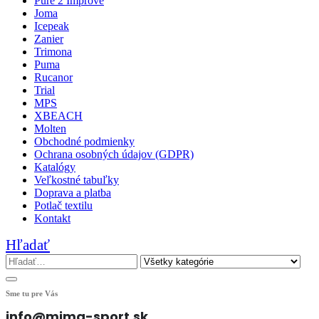
Pure 2 Improve
Joma
Icepeak
Zanier
Trimona
Puma
Rucanor
Trial
MPS
XBEACH
Molten
Obchodné podmienky
Ochrana osobných údajov (GDPR)
Katalógy
Veľkostné tabuľky
Doprava a platba
Potlač textilu
Kontakt
Hľadať
Sme tu pre Vás
info@mima-sport.sk