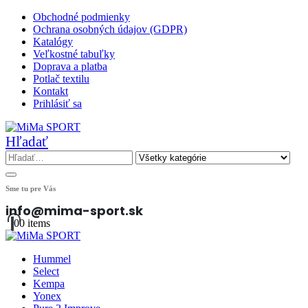
Obchodné podmienky
Ochrana osobných údajov (GDPR)
Katalógy
Veľkostné tabuľky
Doprava a platba
Potlač textilu
Kontakt
Prihlásiť sa
Hľadať
Sme tu pre Vás
info@mima-sport.sk
0
0 items
Hummel
Select
Kempa
Yonex