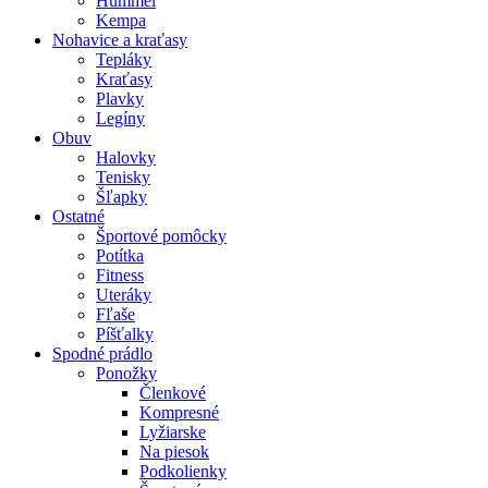
Hummel
Kempa
Nohavice a kraťasy
Tepláky
Kraťasy
Plavky
Legíny
Obuv
Halovky
Tenisky
Šľapky
Ostatné
Športové pomôcky
Potítka
Fitness
Uteráky
Fľaše
Píšťalky
Spodné prádlo
Ponožky
Členkové
Kompresné
Lyžiarske
Na piesok
Podkolienky