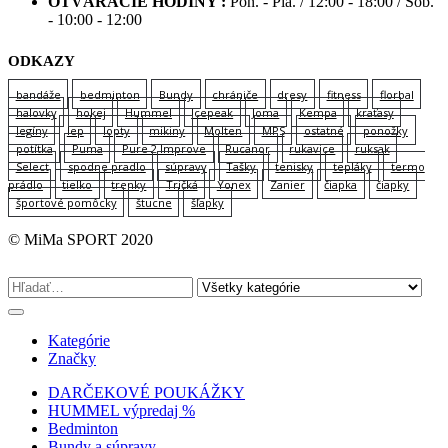
OTVÁRACIE HODINY :
Pon. - Pia. / 12:00 - 18:00 / Sob.
- 10:00 - 12:00
ODKAZY
bandáže
bedminton
Bundy
chrániče
dresy
fitness
florbal
halovky
hokej
Hummel
Icepeak
Joma
Kempa
kraťasy
legíny
lep
lopty
mikiny
Molten
MPS
ostatné
ponožky
potítka
Puma
Pure 2 Improve
Rucanor
rukavice
ruksak
Select
spodne pradlo
súpravy
Tašky
tenisky
tepláky
termo
prádlo
tielko
trenky
Tričká
Yonex
Zanier
čiapka
čiapky
športové pomôcky
štucne
šľapky
© MiMa SPORT 2020
Kategórie
Značky
DARČEKOVÉ POUKÁŽKY
HUMMEL výpredaj %
Bedminton
Bundy a súpravy