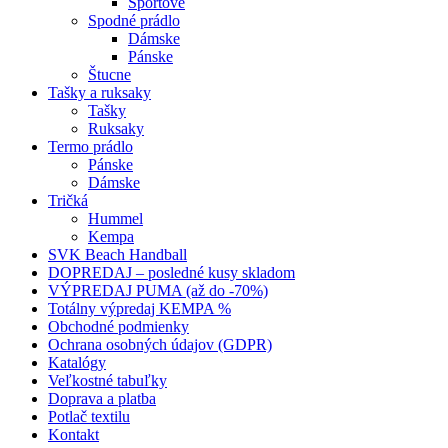
Športové
Spodné prádlo
Dámske
Pánske
Štucne
Tašky a ruksaky
Tašky
Ruksaky
Termo prádlo
Pánske
Dámske
Tričká
Hummel
Kempa
SVK Beach Handball
DOPREDAJ – posledné kusy skladom
VÝPREDAJ PUMA (až do -70%)
Totálny výpredaj KEMPA %
Obchodné podmienky
Ochrana osobných údajov (GDPR)
Katalógy
Veľkostné tabuľky
Doprava a platba
Potlač textilu
Kontakt