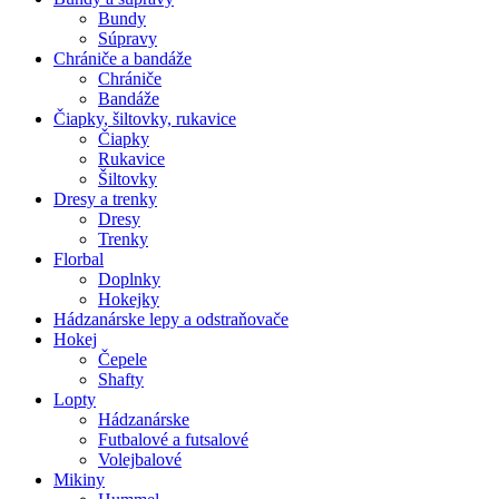
Bundy
Súpravy
Chrániče a bandáže
Chrániče
Bandáže
Čiapky, šiltovky, rukavice
Čiapky
Rukavice
Šiltovky
Dresy a trenky
Dresy
Trenky
Florbal
Doplnky
Hokejky
Hádzanárske lepy a odstraňovače
Hokej
Čepele
Shafty
Lopty
Hádzanárske
Futbalové a futsalové
Volejbalové
Mikiny