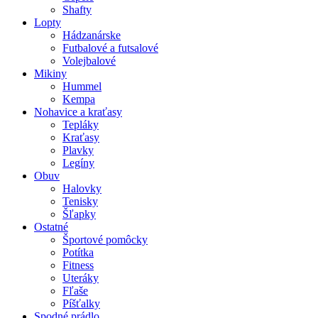
Shafty
Lopty
Hádzanárske
Futbalové a futsalové
Volejbalové
Mikiny
Hummel
Kempa
Nohavice a kraťasy
Tepláky
Kraťasy
Plavky
Legíny
Obuv
Halovky
Tenisky
Šľapky
Ostatné
Športové pomôcky
Potítka
Fitness
Uteráky
Fľaše
Píšťalky
Spodné prádlo