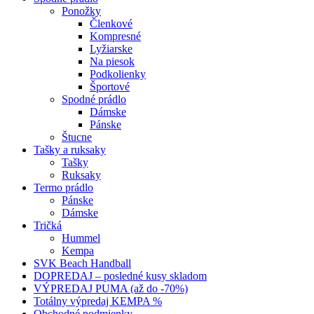
Ponožky
Členkové
Kompresné
Lyžiarske
Na piesok
Podkolienky
Športové
Spodné prádlo
Dámske
Pánske
Štucne
Tašky a ruksaky
Tašky
Ruksaky
Termo prádlo
Pánske
Dámske
Tričká
Hummel
Kempa
SVK Beach Handball
DOPREDAJ – posledné kusy skladom
VÝPREDAJ PUMA (až do -70%)
Totálny výpredaj KEMPA %
Obchodné podmienky