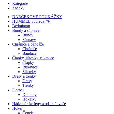
Kategórie
Značky
DARČEKOVÉ POUKÁŽKY
HUMMEL výpredaj %
Bedminton
Bundy a súpravy
Bundy
Súpravy
Chrániče a bandáže
Chrániče
Bandáže
Čiapky, šiltovky, rukavice
Čiapky
Rukavice
Šiltovky
Dresy a trenky
Dresy
Trenky
Florbal
Doplnky
Hokejky
Hádzanárske lepy a odstraňovače
Hokej
Čepele