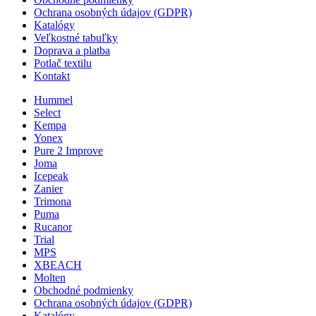
Ochrana osobných údajov (GDPR)
Katalógy
Veľkostné tabuľky
Doprava a platba
Potlač textilu
Kontakt
Hummel
Select
Kempa
Yonex
Pure 2 Improve
Joma
Icepeak
Zanier
Trimona
Puma
Rucanor
Trial
MPS
XBEACH
Molten
Obchodné podmienky
Ochrana osobných údajov (GDPR)
Katalógy