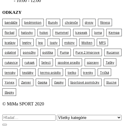
- 10:00 - 12:00
ODKAZY
bandáže
bedminton
Bundy
chrániče
dresy
fitness
florbal
halovky
hokej
Hummel
Icepeak
Joma
Kempa
kraťasy
legíny
lep
lopty
mikiny
Molten
MPS
ostatné
ponožky
potítka
Puma
Pure 2 Improve
Rucanor
rukavice
ruksak
Select
spodne pradlo
súpravy
Tašky
tenisky
tepláky
termo prádlo
tielko
trenky
Tričká
Yonex
Zanier
čiapka
čiapky
športové pomôcky
štucne
šľapky
© MiMa SPORT 2020