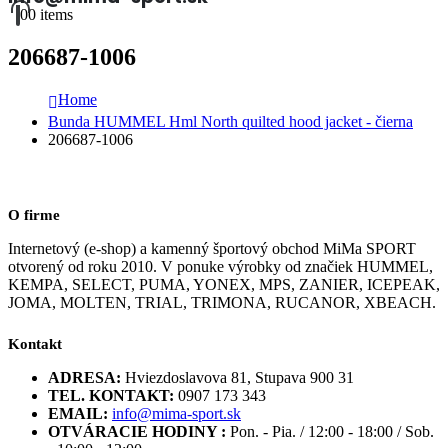
0
0 items
206687-1006
Home
Bunda HUMMEL Hml North quilted hood jacket - čierna
206687-1006
O firme
Internetový (e-shop) a kamenný športový obchod MiMa SPORT
otvorený od roku 2010. V ponuke výrobky od značiek HUMMEL,
KEMPA, SELECT, PUMA, YONEX, MPS, ZANIER, ICEPEAK,
JOMA, MOLTEN, TRIAL, TRIMONA, RUCANOR, XBEACH.
Kontakt
ADRESA:
Hviezdoslavova 81, Stupava 900 31
TEL. KONTAKT:
0907 173 343
EMAIL:
info@mima-sport.sk
OTVÁRACIE HODINY :
Pon. - Pia. / 12:00 - 18:00 / Sob.