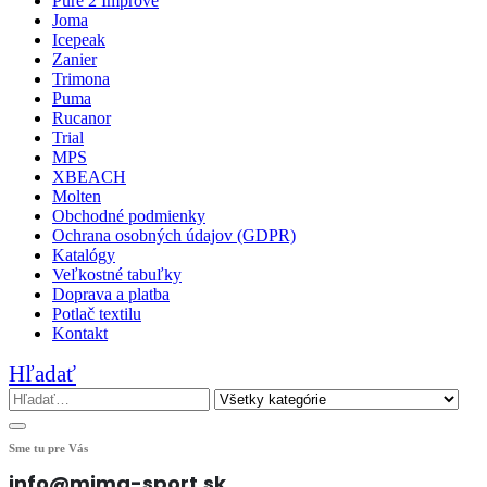
Pure 2 Improve
Joma
Icepeak
Zanier
Trimona
Puma
Rucanor
Trial
MPS
XBEACH
Molten
Obchodné podmienky
Ochrana osobných údajov (GDPR)
Katalógy
Veľkostné tabuľky
Doprava a platba
Potlač textilu
Kontakt
Hľadať
Sme tu pre Vás
info@mima-sport.sk