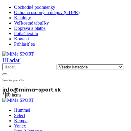
Obchodné podmienky
Ochrana osobných údajov (GDPR)
Katalógy
Veľkostné tabuľky
Doprava a platba
Potlač textilu
Kontakt
Prihlásiť sa
Hľadať
Sme tu pre Vás
info@mima-sport.sk
0
0 items
Hummel
Select
Kempa
Yonex