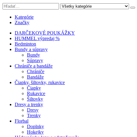
Kategórie
Značky
DARČEKOVÉ POUKÁŽKY
HUMMEL výpredaj %
Bedminton
Bundy a súpravy
Bundy
Súpravy
Chrániče a bandáže
Chrániče
Bandáže
Čiapky, šiltovky, rukavice
Čiapky
Rukavice
Šiltovky
Dresy a trenky
Dresy
Trenky
Florbal
Doplnky
Hokejky