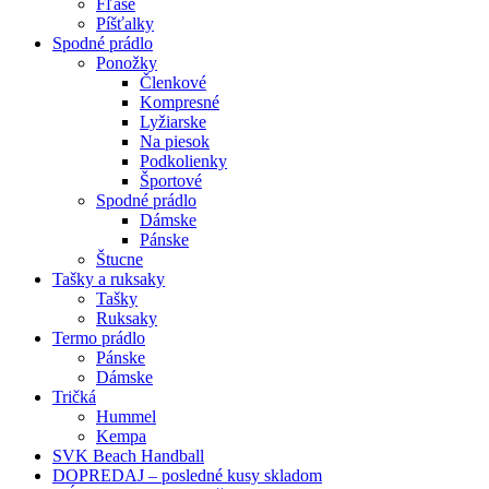
Fľaše
Píšťalky
Spodné prádlo
Ponožky
Členkové
Kompresné
Lyžiarske
Na piesok
Podkolienky
Športové
Spodné prádlo
Dámske
Pánske
Štucne
Tašky a ruksaky
Tašky
Ruksaky
Termo prádlo
Pánske
Dámske
Tričká
Hummel
Kempa
SVK Beach Handball
DOPREDAJ – posledné kusy skladom