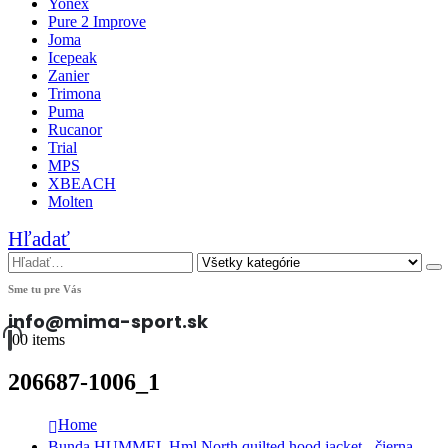
Yonex
Pure 2 Improve
Joma
Icepeak
Zanier
Trimona
Puma
Rucanor
Trial
MPS
XBEACH
Molten
Hľadať
Sme tu pre Vás
info@mima-sport.sk
0
0 items
206687-1006_1
Home
Bunda HUMMEL Hml North quilted hood jacket - čierna