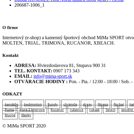
206687-1006_1
O firme
Internetový (e-shop) a kamenný športový obchod MiMa SPORT
MOLTEN, TRIAL, TRIMONA, RUCANOR, XBEACH.
Kontakt
ADRESA:
Hviezdoslavova 81, Stupava 900 31
TEL. KONTAKT:
0907 173 343
EMAIL:
info@mima-sport.sk
OTVÁRACIE HODINY :
Pon. - Pia. / 12:00 - 18:00 / Sob. -
ODKAZY
bandáže
bedminton
Bundy
chrániče
dresy
fitness
florbal
ha
Puma
Pure 2 Improve
Rucanor
rukavice
ruksak
Select
spodne 
štucne
šľapky
© MiMa SPORT 2020