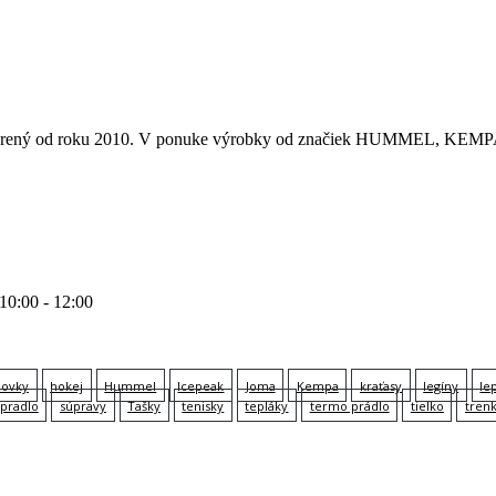
 otvorený od roku 2010. V ponuke výrobky od značiek HUMMEL
 10:00 - 12:00
lovky
hokej
Hummel
Icepeak
Joma
Kempa
kraťasy
legíny
le
pradlo
súpravy
Tašky
tenisky
tepláky
termo prádlo
tielko
tren