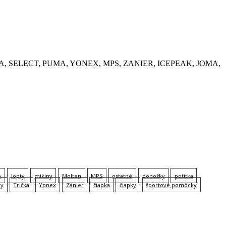
, KEMPA, SELECT, PUMA, YONEX, MPS, ZANIER, ICEPEAK, JOMA,
p
lopty
mikiny
Molten
MPS
ostatné
ponožky
potítka
ky
Tričká
Yonex
Zanier
čiapka
čiapky
športové pomôcky