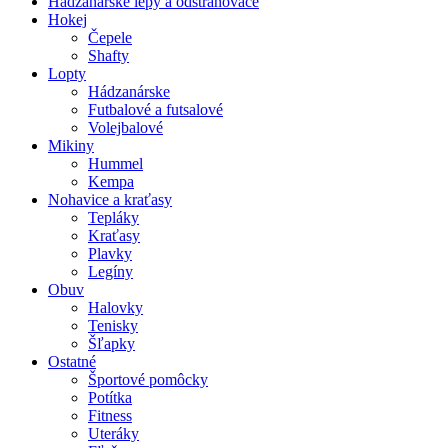
Hádzanárske lepy a odstraňovače
Hokej
Čepele
Shafty
Lopty
Hádzanárske
Futbalové a futsalové
Volejbalové
Mikiny
Hummel
Kempa
Nohavice a kraťasy
Tepláky
Kraťasy
Plavky
Legíny
Obuv
Halovky
Tenisky
Šľapky
Ostatné
Športové pomôcky
Potítka
Fitness
Uteráky