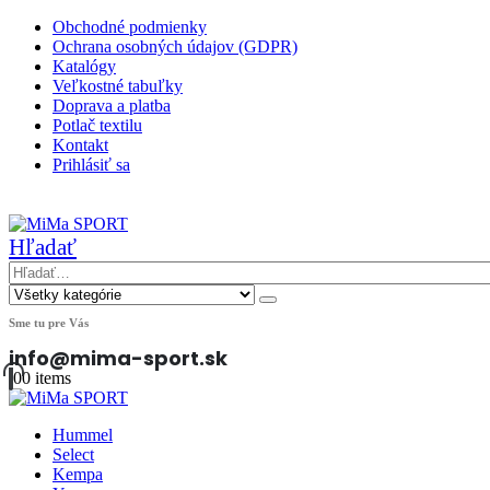
Obchodné podmienky
Ochrana osobných údajov (GDPR)
Katalógy
Veľkostné tabuľky
Doprava a platba
Potlač textilu
Kontakt
Prihlásiť sa
|
Hľadať
Sme tu pre Vás
info@mima-sport.sk
0
0 items
Hummel
Select
Kempa