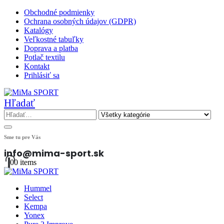
Obchodné podmienky
Ochrana osobných údajov (GDPR)
Katalógy
Veľkostné tabuľky
Doprava a platba
Potlač textilu
Kontakt
Prihlásiť sa
Hľadať
Sme tu pre Vás
info@mima-sport.sk
0
0 items
Hummel
Select
Kempa
Yonex