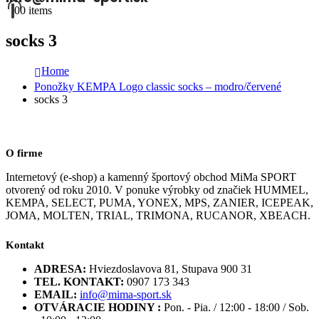
0
0 items
socks 3
Home
Ponožky KEMPA Logo classic socks – modro/červené
socks 3
O firme
Internetový (e-shop) a kamenný športový obchod MiMa SPORT
otvorený od roku 2010. V ponuke výrobky od značiek HUMMEL,
KEMPA, SELECT, PUMA, YONEX, MPS, ZANIER, ICEPEAK,
JOMA, MOLTEN, TRIAL, TRIMONA, RUCANOR, XBEACH.
Kontakt
ADRESA:
Hviezdoslavova 81, Stupava 900 31
TEL. KONTAKT:
0907 173 343
EMAIL:
info@mima-sport.sk
OTVÁRACIE HODINY :
Pon. - Pia. / 12:00 - 18:00 / Sob.