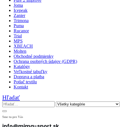
Pure 2 Improve
Joma
Icepeak
Zanier
Trimona
Puma
Rucanor
Trial
MPS
XBEACH
Molten
Obchodné podmienky
Ochrana osobných údajov (GDPR)
Katalógy
Veľkostné tabuľky
Doprava a platba
Potlač textilu
Kontakt
Hľadať
Sme tu pre Vás
info@mima-sport.sk