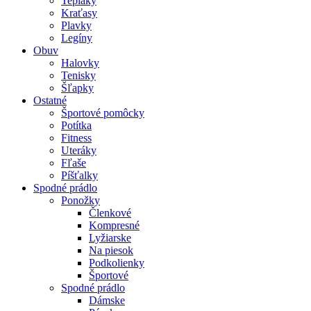
Tepláky
Kraťasy
Plavky
Legíny
Obuv
Halovky
Tenisky
Šľapky
Ostatné
Športové pomôcky
Potítka
Fitness
Uteráky
Fľaše
Píšťalky
Spodné prádlo
Ponožky
Členkové
Kompresné
Lyžiarske
Na piesok
Podkolienky
Športové
Spodné prádlo
Dámske