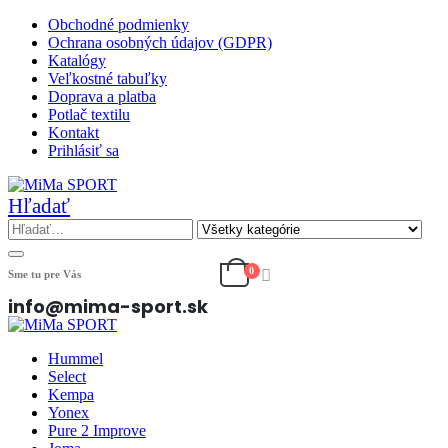
Obchodné podmienky
Ochrana osobných údajov (GDPR)
Katalógy
Veľkostné tabuľky
Doprava a platba
Potlač textilu
Kontakt
Prihlásiť sa
Hľadať
0
Sme tu pre Vás
info@mima-sport.sk
Hummel
Select
Kempa
Yonex
Pure 2 Improve