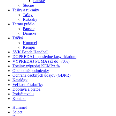
Pánske
Štucne
Tašky a ruksaky
Tašky
Ruksaky
Termo prádlo
Pánske
Dámske
Tričká
Hummel
Kempa
SVK Beach Handball
DOPREDAJ – posledné kusy skladom
VÝPREDAJ PUMA (až do -70%)
Totálny výpredaj KEMPA %
Obchodné podmienky
Ochrana osobných údajov (GDPR)
Katalógy
Veľkostné tabuľky
Doprava a platba
Potlač textilu
Kontakt
Hummel
Select