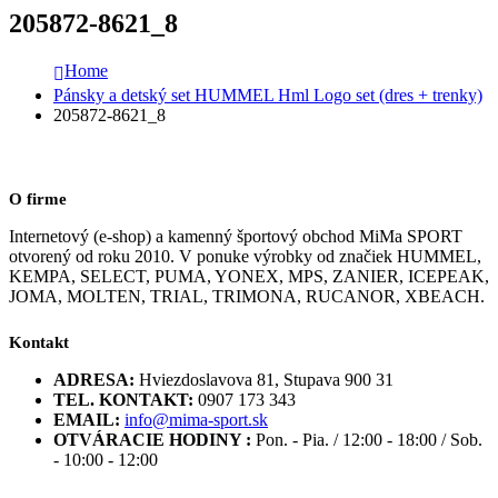
205872-8621_8
Home
Pánsky a detský set HUMMEL Hml Logo set (dres + trenky)
205872-8621_8
O firme
Internetový (e-shop) a kamenný športový obchod MiMa SPORT
otvorený od roku 2010. V ponuke výrobky od značiek HUMMEL,
KEMPA, SELECT, PUMA, YONEX, MPS, ZANIER, ICEPEAK,
JOMA, MOLTEN, TRIAL, TRIMONA, RUCANOR, XBEACH.
Kontakt
ADRESA:
Hviezdoslavova 81, Stupava 900 31
TEL. KONTAKT:
0907 173 343
EMAIL:
info@mima-sport.sk
OTVÁRACIE HODINY :
Pon. - Pia. / 12:00 - 18:00 / Sob.
- 10:00 - 12:00