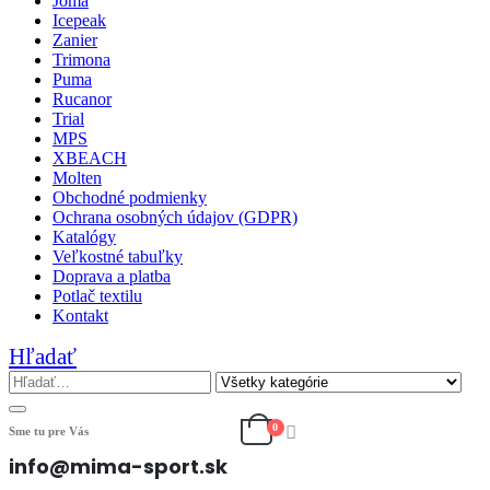
Joma
Icepeak
Zanier
Trimona
Puma
Rucanor
Trial
MPS
XBEACH
Molten
Obchodné podmienky
Ochrana osobných údajov (GDPR)
Katalógy
Veľkostné tabuľky
Doprava a platba
Potlač textilu
Kontakt
Hľadať
0
Sme tu pre Vás
info@mima-sport.sk