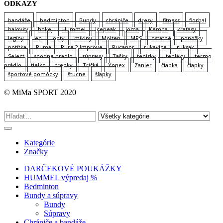
ODKAZY
bandáže
bedminton
Bundy
chrániče
dresy
fitness
florbal
halovky
hokej
Hummel
Icepeak
Joma
Kempa
kraťasy
legíny
lep
lopty
mikiny
Molten
MPS
ostatné
ponožky
potítka
Puma
Pure 2 Improve
Rucanor
rukavice
ruksak
Select
spodne pradlo
súpravy
Tašky
tenisky
tepláky
termo
prádlo
tielko
trenky
Tričká
Yonex
Zanier
čiapka
čiapky
športové pomôcky
štucne
šľapky
© MiMa SPORT 2020
Kategórie
Značky
DARČEKOVÉ POUKÁŽKY
HUMMEL výpredaj %
Bedminton
Bundy a súpravy
Bundy
Súpravy
Chrániče a bandáže