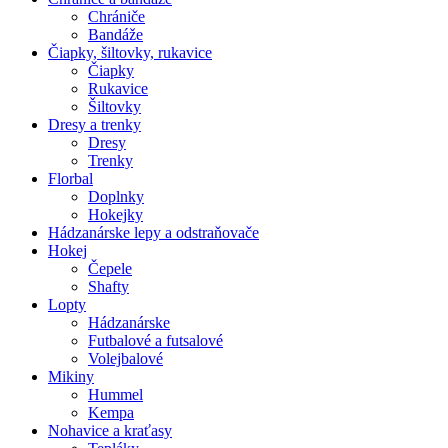
Chrániče
Bandáže
Čiapky, šiltovky, rukavice
Čiapky
Rukavice
Šiltovky
Dresy a trenky
Dresy
Trenky
Florbal
Doplnky
Hokejky
Hádzanárske lepy a odstraňovače
Hokej
Čepele
Shafty
Lopty
Hádzanárske
Futbalové a futsalové
Volejbalové
Mikiny
Hummel
Kempa
Nohavice a kraťasy