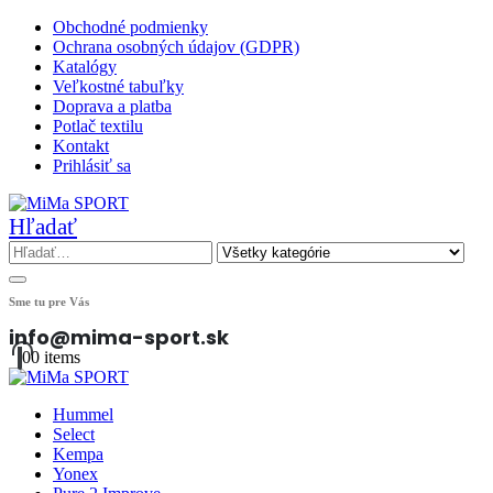
Obchodné podmienky
Ochrana osobných údajov (GDPR)
Katalógy
Veľkostné tabuľky
Doprava a platba
Potlač textilu
Kontakt
Prihlásiť sa
Hľadať
Sme tu pre Vás
info@mima-sport.sk
0
0 items
Hummel
Select
Kempa
Yonex