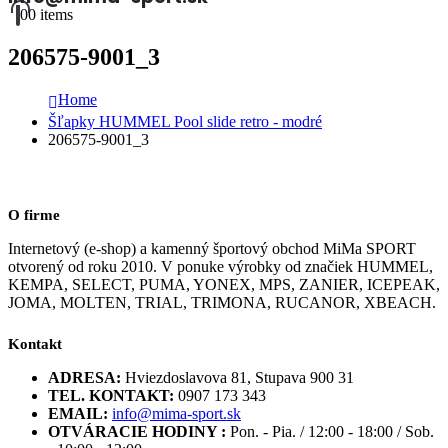
0
0 items
206575-9001_3
Home
Šľapky HUMMEL Pool slide retro - modré
206575-9001_3
O firme
Internetový (e-shop) a kamenný športový obchod MiMa SPORT
otvorený od roku 2010. V ponuke výrobky od značiek HUMMEL,
KEMPA, SELECT, PUMA, YONEX, MPS, ZANIER, ICEPEAK,
JOMA, MOLTEN, TRIAL, TRIMONA, RUCANOR, XBEACH.
Kontakt
ADRESA:
Hviezdoslavova 81, Stupava 900 31
TEL. KONTAKT:
0907 173 343
EMAIL:
info@mima-sport.sk
OTVÁRACIE HODINY :
Pon. - Pia. / 12:00 - 18:00 / Sob.