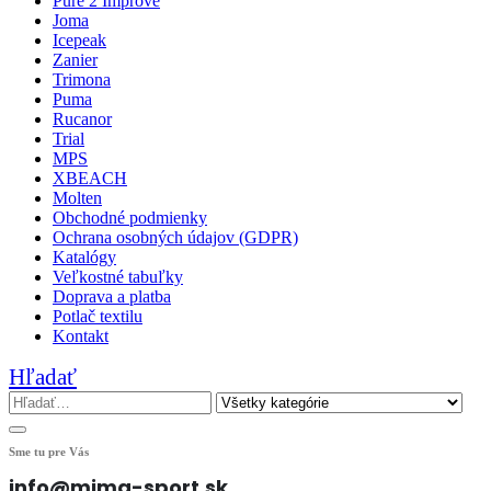
Pure 2 Improve
Joma
Icepeak
Zanier
Trimona
Puma
Rucanor
Trial
MPS
XBEACH
Molten
Obchodné podmienky
Ochrana osobných údajov (GDPR)
Katalógy
Veľkostné tabuľky
Doprava a platba
Potlač textilu
Kontakt
Hľadať
Sme tu pre Vás
info@mima-sport.sk