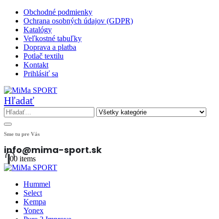
Obchodné podmienky
Ochrana osobných údajov (GDPR)
Katalógy
Veľkostné tabuľky
Doprava a platba
Potlač textilu
Kontakt
Prihlásiť sa
Hľadať
Sme tu pre Vás
info@mima-sport.sk
0
0 items
Hummel
Select
Kempa
Yonex