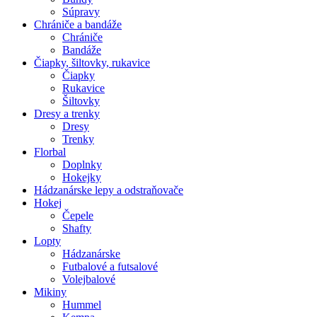
Súpravy
Chrániče a bandáže
Chrániče
Bandáže
Čiapky, šiltovky, rukavice
Čiapky
Rukavice
Šiltovky
Dresy a trenky
Dresy
Trenky
Florbal
Doplnky
Hokejky
Hádzanárske lepy a odstraňovače
Hokej
Čepele
Shafty
Lopty
Hádzanárske
Futbalové a futsalové
Volejbalové
Mikiny
Hummel