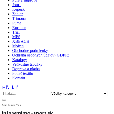
Pure 2 Improve
Joma
Icepeak
Zanier
Trimona
Puma
Rucanor
Trial
MPS
XBEACH
Molten
Obchodné podmienky
Ochrana osobných údajov (GDPR)
Katalógy
Veľkostné tabuľky
Doprava a platba
Potlač textilu
Kontakt
Hľadať
Sme tu pre Vás
info@mima-sport.sk