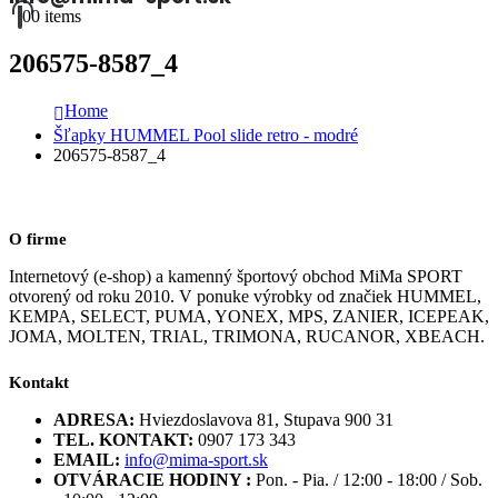
0
0 items
206575-8587_4
Home
Šľapky HUMMEL Pool slide retro - modré
206575-8587_4
O firme
Internetový (e-shop) a kamenný športový obchod MiMa SPORT
otvorený od roku 2010. V ponuke výrobky od značiek HUMMEL,
KEMPA, SELECT, PUMA, YONEX, MPS, ZANIER, ICEPEAK,
JOMA, MOLTEN, TRIAL, TRIMONA, RUCANOR, XBEACH.
Kontakt
ADRESA:
Hviezdoslavova 81, Stupava 900 31
TEL. KONTAKT:
0907 173 343
EMAIL:
info@mima-sport.sk
OTVÁRACIE HODINY :
Pon. - Pia. / 12:00 - 18:00 / Sob.