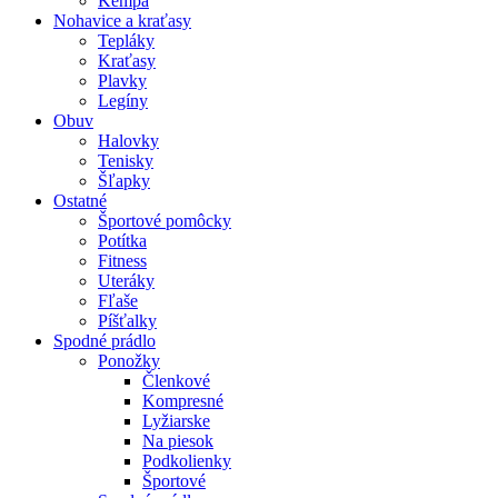
Kempa
Nohavice a kraťasy
Tepláky
Kraťasy
Plavky
Legíny
Obuv
Halovky
Tenisky
Šľapky
Ostatné
Športové pomôcky
Potítka
Fitness
Uteráky
Fľaše
Píšťalky
Spodné prádlo
Ponožky
Členkové
Kompresné
Lyžiarske
Na piesok
Podkolienky
Športové