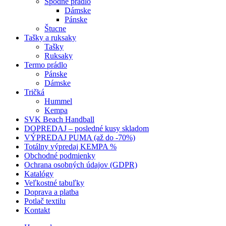
Spodné prádlo
Dámske
Pánske
Štucne
Tašky a ruksaky
Tašky
Ruksaky
Termo prádlo
Pánske
Dámske
Tričká
Hummel
Kempa
SVK Beach Handball
DOPREDAJ – posledné kusy skladom
VÝPREDAJ PUMA (až do -70%)
Totálny výpredaj KEMPA %
Obchodné podmienky
Ochrana osobných údajov (GDPR)
Katalógy
Veľkostné tabuľky
Doprava a platba
Potlač textilu
Kontakt