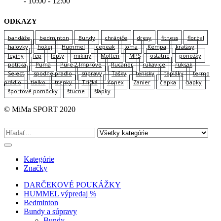
- 10:00 - 12:00
ODKAZY
bandáže
bedminton
Bundy
chrániče
dresy
fitness
florbal
halovky
hokej
Hummel
Icepeak
Joma
Kempa
kraťasy
legíny
lep
lopty
mikiny
Molten
MPS
ostatné
ponožky
potítka
Puma
Pure 2 Improve
Rucanor
rukavice
ruksak
Select
spodne pradlo
súpravy
Tašky
tenisky
tepláky
termo
prádlo
tielko
trenky
Tričká
Yonex
Zanier
čiapka
čiapky
športové pomôcky
štucne
šľapky
© MiMa SPORT 2020
Kategórie
Značky
DARČEKOVÉ POUKÁŽKY
HUMMEL výpredaj %
Bedminton
Bundy a súpravy
Bundy