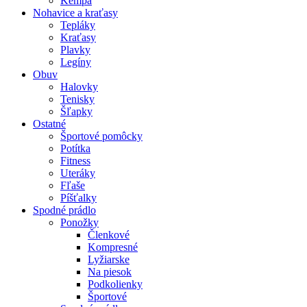
Kempa
Nohavice a kraťasy
Tepláky
Kraťasy
Plavky
Legíny
Obuv
Halovky
Tenisky
Šľapky
Ostatné
Športové pomôcky
Potítka
Fitness
Uteráky
Fľaše
Píšťalky
Spodné prádlo
Ponožky
Členkové
Kompresné
Lyžiarske
Na piesok
Podkolienky
Športové