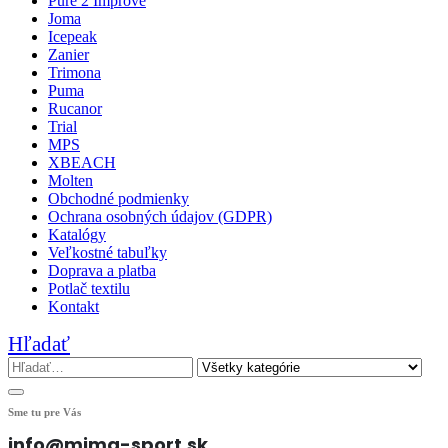
Pure 2 Improve
Joma
Icepeak
Zanier
Trimona
Puma
Rucanor
Trial
MPS
XBEACH
Molten
Obchodné podmienky
Ochrana osobných údajov (GDPR)
Katalógy
Veľkostné tabuľky
Doprava a platba
Potlač textilu
Kontakt
Hľadať
Sme tu pre Vás
info@mima-sport.sk