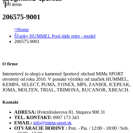
0
0 items
206575-9001
Home
Šľapky HUMMEL Pool slide retro - modré
206575-9001
O firme
Internetový (e-shop) a kamenný športový obchod MiMa SPORT
otvorený od roku 2010. V ponuke výrobky od značiek HUMMEL,
KEMPA, SELECT, PUMA, YONEX, MPS, ZANIER, ICEPEAK,
JOMA, MOLTEN, TRIAL, TRIMONA, RUCANOR, XBEACH.
Kontakt
ADRESA:
Hviezdoslavova 81, Stupava 900 31
TEL. KONTAKT:
0907 173 343
EMAIL:
info@mima-sport.sk
OTVÁRACIE HODINY :
Pon. - Pia. / 12:00 - 18:00 / Sob.