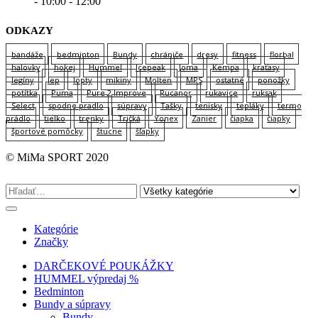
- 10:00 - 12:00
ODKAZY
bandáže
bedminton
Bundy
chrániče
dresy
fitness
florbal
halovky
hokej
Hummel
Icepeak
Joma
Kempa
kraťasy
legíny
lep
lopty
mikiny
Molten
MPS
ostatné
ponožky
potítka
Puma
Pure 2 Improve
Rucanor
rukavice
ruksak
Select
spodne pradlo
súpravy
Tašky
tenisky
tepláky
termo
prádlo
tielko
trenky
Tričká
Yonex
Zanier
čiapka
čiapky
športové pomôcky
štucne
šľapky
© MiMa SPORT 2020
Kategórie
Značky
DARČEKOVÉ POUKÁŽKY
HUMMEL výpredaj %
Bedminton
Bundy a súpravy
Bundy