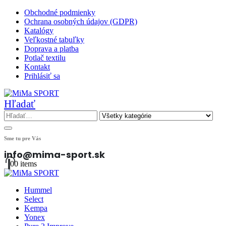
Obchodné podmienky
Ochrana osobných údajov (GDPR)
Katalógy
Veľkostné tabuľky
Doprava a platba
Potlač textilu
Kontakt
Prihlásiť sa
Hľadať
Sme tu pre Vás
info@mima-sport.sk
0
0 items
Hummel
Select
Kempa
Yonex