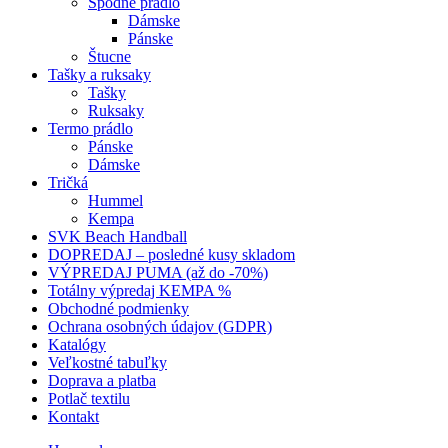
Spodné prádlo
Dámske
Pánske
Štucne
Tašky a ruksaky
Tašky
Ruksaky
Termo prádlo
Pánske
Dámske
Tričká
Hummel
Kempa
SVK Beach Handball
DOPREDAJ – posledné kusy skladom
VÝPREDAJ PUMA (až do -70%)
Totálny výpredaj KEMPA %
Obchodné podmienky
Ochrana osobných údajov (GDPR)
Katalógy
Veľkostné tabuľky
Doprava a platba
Potlač textilu
Kontakt