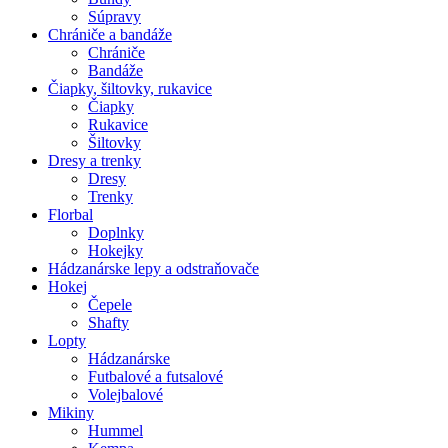
Súpravy
Chrániče a bandáže
Chrániče
Bandáže
Čiapky, šiltovky, rukavice
Čiapky
Rukavice
Šiltovky
Dresy a trenky
Dresy
Trenky
Florbal
Doplnky
Hokejky
Hádzanárske lepy a odstraňovače
Hokej
Čepele
Shafty
Lopty
Hádzanárske
Futbalové a futsalové
Volejbalové
Mikiny
Hummel