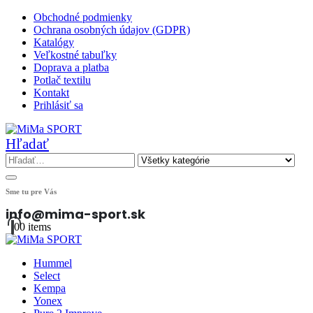
Obchodné podmienky
Ochrana osobných údajov (GDPR)
Katalógy
Veľkostné tabuľky
Doprava a platba
Potlač textilu
Kontakt
Prihlásiť sa
Hľadať
Sme tu pre Vás
info@mima-sport.sk
0
0 items
Hummel
Select
Kempa
Yonex