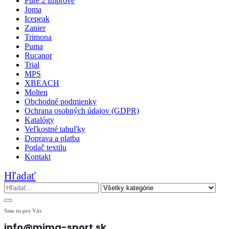
Pure 2 Improve
Joma
Icepeak
Zanier
Trimona
Puma
Rucanor
Trial
MPS
XBEACH
Molten
Obchodné podmienky
Ochrana osobných údajov (GDPR)
Katalógy
Veľkostné tabuľky
Doprava a platba
Potlač textilu
Kontakt
Hľadať
Sme tu pre Vás
info@mima-sport.sk