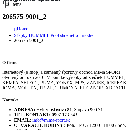
0
0 items
206575-9001_2
Home
Šľapky HUMMEL Pool slide retro - modré
206575-9001_2
O firme
Internetový (e-shop) a kamenný športový obchod MiMa SPORT
otvorený od roku 2010. V ponuke výrobky od značiek HUMMEL,
KEMPA, SELECT, PUMA, YONEX, MPS, ZANIER, ICEPEAK,
JOMA, MOLTEN, TRIAL, TRIMONA, RUCANOR, XBEACH.
Kontakt
ADRESA:
Hviezdoslavova 81, Stupava 900 31
TEL. KONTAKT:
0907 173 343
EMAIL:
info@mima-sport.sk
OTVÁRACIE HODINY :
Pon. - Pia. / 12:00 - 18:00 / Sob.