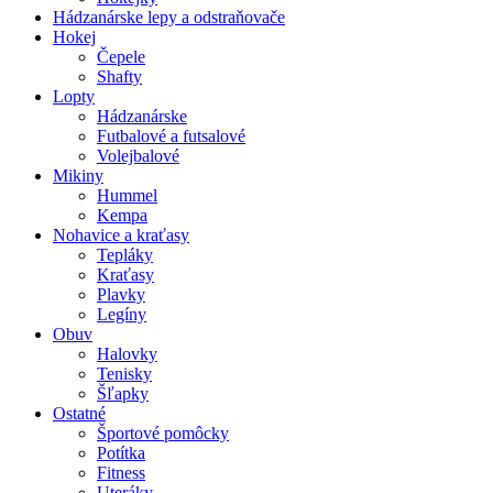
Hádzanárske lepy a odstraňovače
Hokej
Čepele
Shafty
Lopty
Hádzanárske
Futbalové a futsalové
Volejbalové
Mikiny
Hummel
Kempa
Nohavice a kraťasy
Tepláky
Kraťasy
Plavky
Legíny
Obuv
Halovky
Tenisky
Šľapky
Ostatné
Športové pomôcky
Potítka
Fitness
Uteráky