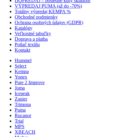
DOPREDAJ – posledné kusy skladom
VÝPREDAJ PUMA (až do -70%)
Totálny výpredaj KEMPA %
Obchodné podmienky
Ochrana osobných údajov (GDPR)
Katalógy
Veľkostné tabuľky
Doprava a platba
Potlač textilu
Kontakt
Hummel
Select
Kempa
Yonex
Pure 2 Improve
Joma
Icepeak
Zanier
Trimona
Puma
Rucanor
Trial
MPS
XBEACH