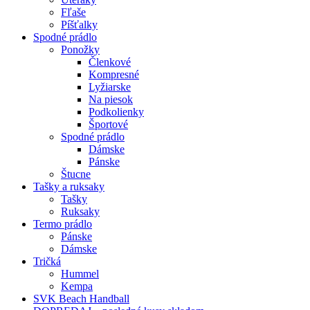
Fľaše
Píšťalky
Spodné prádlo
Ponožky
Členkové
Kompresné
Lyžiarske
Na piesok
Podkolienky
Športové
Spodné prádlo
Dámske
Pánske
Štucne
Tašky a ruksaky
Tašky
Ruksaky
Termo prádlo
Pánske
Dámske
Tričká
Hummel
Kempa
SVK Beach Handball