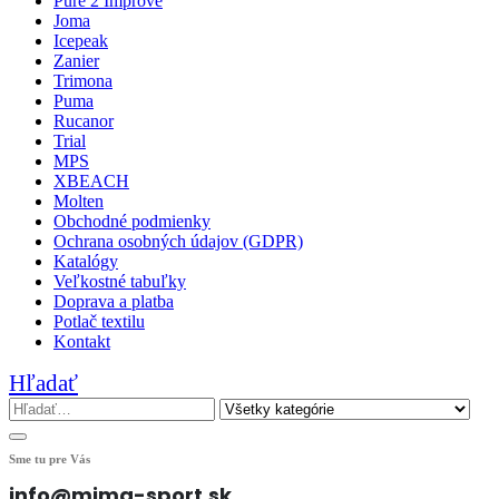
Pure 2 Improve
Joma
Icepeak
Zanier
Trimona
Puma
Rucanor
Trial
MPS
XBEACH
Molten
Obchodné podmienky
Ochrana osobných údajov (GDPR)
Katalógy
Veľkostné tabuľky
Doprava a platba
Potlač textilu
Kontakt
Hľadať
Sme tu pre Vás
info@mima-sport.sk