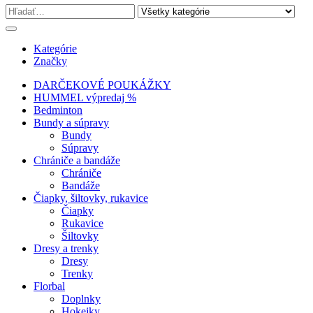
Kategórie
Značky
DARČEKOVÉ POUKÁŽKY
HUMMEL výpredaj %
Bedminton
Bundy a súpravy
Bundy
Súpravy
Chrániče a bandáže
Chrániče
Bandáže
Čiapky, šiltovky, rukavice
Čiapky
Rukavice
Šiltovky
Dresy a trenky
Dresy
Trenky
Florbal
Doplnky
Hokejky