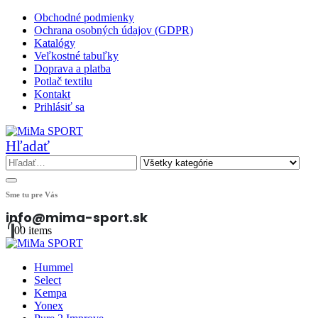
Obchodné podmienky
Ochrana osobných údajov (GDPR)
Katalógy
Veľkostné tabuľky
Doprava a platba
Potlač textilu
Kontakt
Prihlásiť sa
Hľadať
Sme tu pre Vás
info@mima-sport.sk
0
0 items
Hummel
Select
Kempa
Yonex