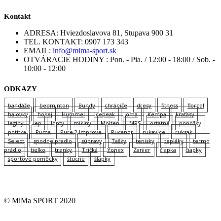
Kontakt
ADRESA:
Hviezdoslavova 81, Stupava 900 31
TEL. KONTAKT:
0907 173 343
EMAIL:
info@mima-sport.sk
OTVÁRACIE HODINY :
Pon. - Pia. / 12:00 - 18:00 / Sob. -
10:00 - 12:00
ODKAZY
bandáže
bedminton
Bundy
chrániče
dresy
fitness
florbal
halovky
hokej
Hummel
Icepeak
Joma
Kempa
kraťasy
legíny
lep
lopty
mikiny
Molten
MPS
ostatné
ponožky
potítka
Puma
Pure 2 Improve
Rucanor
rukavice
ruksak
Select
spodne pradlo
súpravy
Tašky
tenisky
tepláky
termo
prádlo
tielko
trenky
Tričká
Yonex
Zanier
čiapka
čiapky
športové pomôcky
štucne
šľapky
© MiMa SPORT 2020