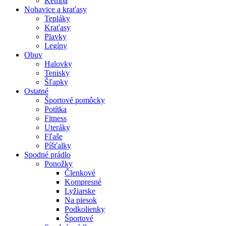
Kempa
Nohavice a kraťasy
Tepláky
Kraťasy
Plavky
Legíny
Obuv
Halovky
Tenisky
Šľapky
Ostatné
Športové pomôcky
Potítka
Fitness
Uteráky
Fľaše
Píšťalky
Spodné prádlo
Ponožky
Členkové
Kompresné
Lyžiarske
Na piesok
Podkolienky
Športové