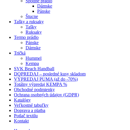
Spodné prádlo
Dámske
Pánske
Štucne
Tašky a ruksaky
Tašky
Ruksaky
Termo prádlo
Pánske
Dámske
Tričká
Hummel
Kempa
SVK Beach Handball
DOPREDAJ – posledné kusy skladom
VÝPREDAJ PUMA (až do -70%)
Totálny výpredaj KEMPA %
Obchodné podmienky
Ochrana osobných údajov (GDPR)
Katalógy
Veľkostné tabuľky
Doprava a platba
Potlač textilu
Kontakt