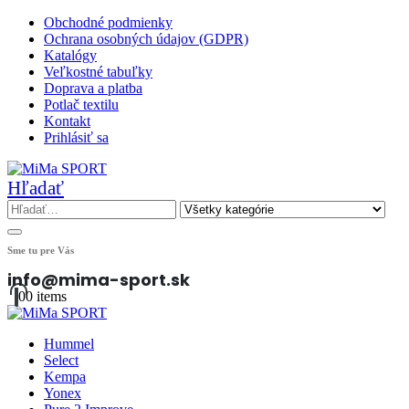
Obchodné podmienky
Ochrana osobných údajov (GDPR)
Katalógy
Veľkostné tabuľky
Doprava a platba
Potlač textilu
Kontakt
Prihlásiť sa
Hľadať
Sme tu pre Vás
info@mima-sport.sk
0
0 items
Hummel
Select
Kempa
Yonex