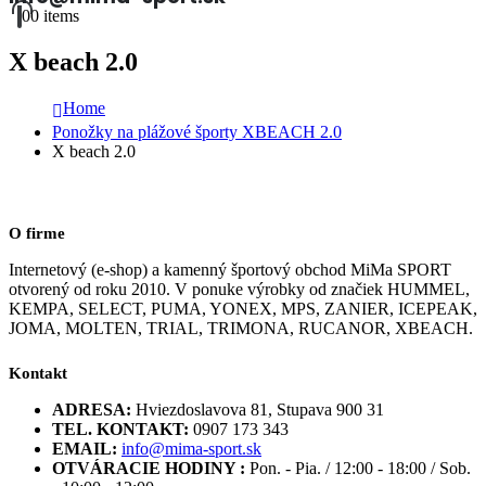
0
0 items
X beach 2.0
Home
Ponožky na plážové športy XBEACH 2.0
X beach 2.0
O firme
Internetový (e-shop) a kamenný športový obchod MiMa SPORT
otvorený od roku 2010. V ponuke výrobky od značiek HUMMEL,
KEMPA, SELECT, PUMA, YONEX, MPS, ZANIER, ICEPEAK,
JOMA, MOLTEN, TRIAL, TRIMONA, RUCANOR, XBEACH.
Kontakt
ADRESA:
Hviezdoslavova 81, Stupava 900 31
TEL. KONTAKT:
0907 173 343
EMAIL:
info@mima-sport.sk
OTVÁRACIE HODINY :
Pon. - Pia. / 12:00 - 18:00 / Sob.