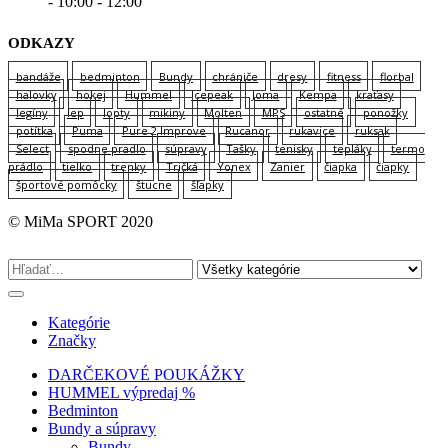
- 10:00 - 12:00
ODKAZY
bandáže
bedminton
Bundy
chrániče
dresy
fitness
florbal
halovky
hokej
Hummel
Icepeak
Joma
Kempa
kraťasy
legíny
lep
lopty
mikiny
Molten
MPS
ostatné
ponožky
potítka
Puma
Pure 2 Improve
Rucanor
rukavice
ruksak
Select
spodne pradlo
súpravy
Tašky
tenisky
tepláky
termo
prádlo
tielko
trenky
Tričká
Yonex
Zanier
čiapka
čiapky
športové pomôcky
štucne
šľapky
© MiMa SPORT 2020
Kategórie
Značky
DARČEKOVÉ POUKÁŽKY
HUMMEL výpredaj %
Bedminton
Bundy a súpravy
Bundy