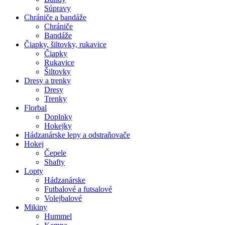
Súpravy
Chrániče a bandáže
Chrániče
Bandáže
Čiapky, šiltovky, rukavice
Čiapky
Rukavice
Šiltovky
Dresy a trenky
Dresy
Trenky
Florbal
Doplnky
Hokejky
Hádzanárske lepy a odstraňovače
Hokej
Čepele
Shafty
Lopty
Hádzanárske
Futbalové a futsalové
Volejbalové
Mikiny
Hummel