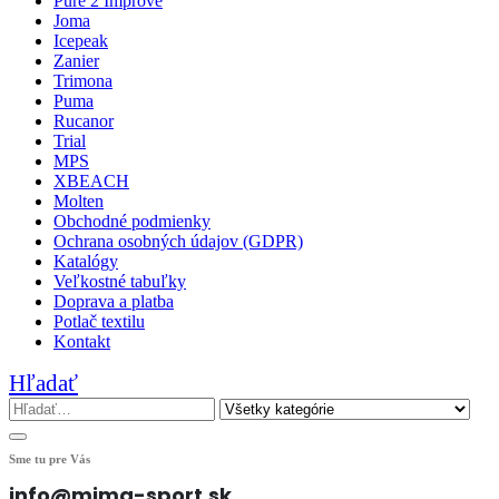
Pure 2 Improve
Joma
Icepeak
Zanier
Trimona
Puma
Rucanor
Trial
MPS
XBEACH
Molten
Obchodné podmienky
Ochrana osobných údajov (GDPR)
Katalógy
Veľkostné tabuľky
Doprava a platba
Potlač textilu
Kontakt
Hľadať
Sme tu pre Vás
info@mima-sport.sk